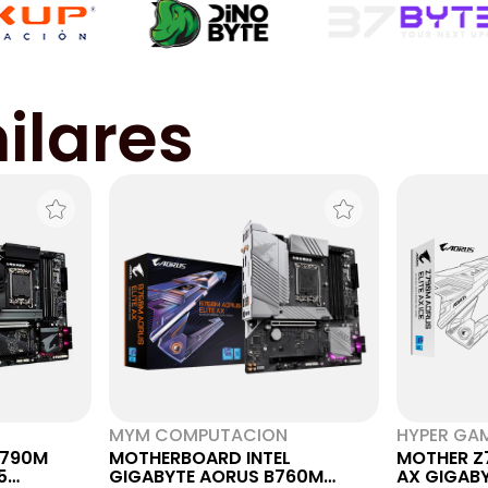
ilares
MYM COMPUTACION
HYPER GA
Z790M
MOTHERBOARD INTEL
MOTHER Z
5
GIGABYTE AORUS B760M
AX GIGAB