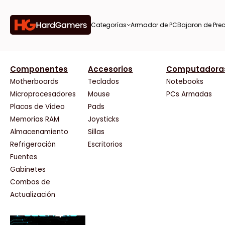
Categorías
Armador de PC
Bajaron de Prec
orías
Componentes
Accesorios
Computadora
AMD
CX
37 Bytes
Gigabyte Ao
Tiendas destacadas
or de
Motherboards
Teclados
Notebooks
AOC
Cooler Master
Acuario Insumos
HP
Microprocesadores
Mouse
PCs Armadas
AULA
Corsair
ArmyTech
HyperX
Placas de Video
Pads
Acer
Cougar
Backup Computación
INNO3D
Memorias RAM
Joysticks
on de
Adata
Crucial
Click Gaming
Intel
Almacenamiento
Sillas
AeroCool
Deepcool
Compufan Store
Kingston
Antec
Dell
Dinobyte
Lenovo
Refrigeración
Escritorios
Arkham
EVGA
Full H4rd
Logitech
Fuentes
as
Asrock
Gamemax
Gaming City
MSI
Gabinetes
Asus
Genesis
Gezatek
NVIDIA GeFo
Combos de
BenQ
Genius
GoldenTech Store
NZXT
s
Actualización