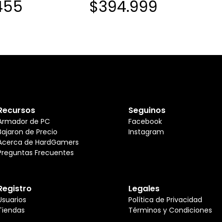
455
$394.999
LGA1700 DDR5
Recursos
Seguinos
Armador de PC
Facebook
Bajaron de Precio
Instagram
Acerca de HardGamers
Preguntas Frecuentes
Registro
Legales
Usuarios
Política de Privacidad
Tiendas
Términos y Condiciones