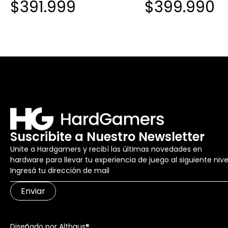
$391.999
$399.990
ELITE AX DDR5
(12/13/14VA GEN) L
Suscribite a Nuestro Newsletter
Unite a Hardgamers y recibí las últimas novedades en
hardware para llevar tu experiencia de juego al siguiente nive
Enviar
Diseñado por Althaus®