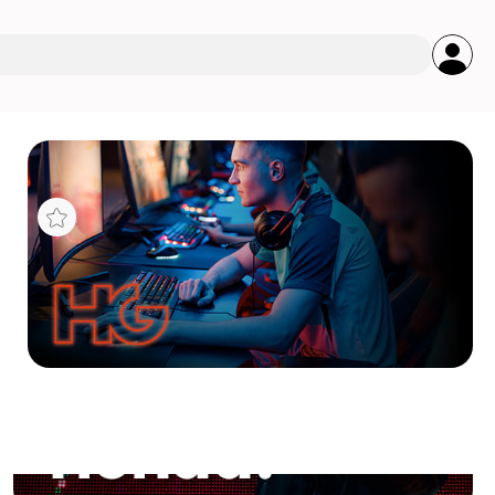
s
 LGA