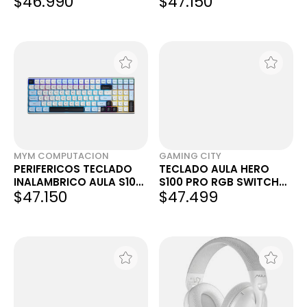
$46.990
$47.150
RGB
DARK PURPLE SWITCH
RED GAMER MECANICO
BT
MYM COMPUTACION
GAMING CITY
PERIFERICOS TECLADO
TECLADO AULA HERO
INALAMBRICO AULA S100
S100 PRO RGB SWITCH
$47.150
$47.499
PRO BLUE + WHITE +
RED WHITE/BLUE/PURPLE
PURPLE SWITCH BROWN
BLANCO/CELESTE/VIOLET
GAMER MECANICO BT
A INGLÉS US