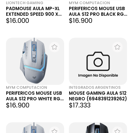
LIONTECH GAMING
MYM COMPUTACION
PADMOUSE AULA MP-XL
PERIFERICOS MOUSE USB
EXTENDED SPEED 900 X
AULA S12 PRO BLACK RGB
$16.000
$16.900
400 X 3MM NEGRO
GAMER
MYM COMPUTACION
INTEGRADOS ARGENTINOS
PERIFERICOS MOUSE USB
MOUSE GAMING AULA S12
AULA S12 PRO WHITE RGB
NEGRO (6948391239262)
$16.900
$17.333
GAMER