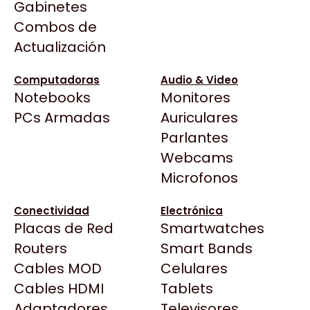
Gabinetes
Arkham
Precio más bajo
Filtrar
Combos de
Asrock
Actualización
Asus
BenQ
Computadoras
Audio & Video
Notebooks
Monitores
CX
Todas las Tiendas
PCs Armadas
Auriculares
Cooler Master
37 Bytes
Parlantes
Corsair
Acuario Insumos
Webcams
Teclados
Mouse
Auricu
Cougar
ArmyTech
Microfonos
Crucial
Backup Computación
Deepcool
Conectividad
Electrónica
Click Gaming
Dell
Placas de Red
Smartwatches
Compufan Store
EVGA
Routers
Smart Bands
Dinobyte
Gamemax
Cables MOD
Celulares
Full H4rd
Genesis
Cables HDMI
Tablets
GOLDENTECH STORE
MYM COMPUTACION
Gaming City
MOUSE PAD AULA MP-W
PERIFERICOS PAD MOUSE
Adaptadores
Genius
Televisores