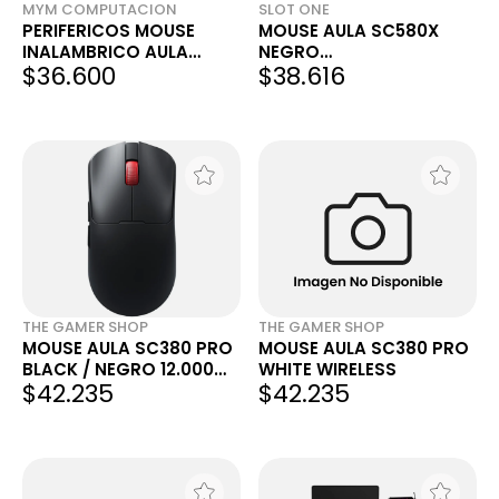
MYM COMPUTACION
SLOT ONE
PERIFERICOS MOUSE
MOUSE AULA SC580X
INALAMBRICO AULA
NEGRO
$36.600
$38.616
SC380 PRO WHITE BT
WIRELESS/CABLEADO 12K
GAMER C/BASE
DPI 82GR 6D
THE GAMER SHOP
THE GAMER SHOP
MOUSE AULA SC380 PRO
MOUSE AULA SC380 PRO
BLACK / NEGRO 12.000
WHITE WIRELESS
$42.235
$42.235
DPI WIRELESS