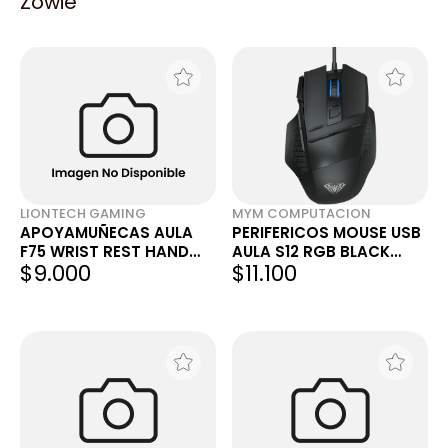
Zowie
LIONTECH GAMING
MYM COMPUTACION
APOYAMUÑECAS AULA
PERIFERICOS MOUSE USB
F75 WRIST REST HAND
AULA S12 RGB BLACK
$9.000
$11.100
REST BLACK PARA
GAMER
TECLADOS 75%