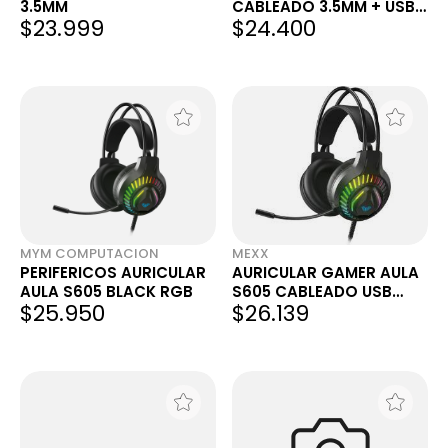
3.5MM
CABLEADO 3.5MM + USB
$23.999
$24.400
RGB NEGRO VINCHA
AUTOAJUSTABLE
MYM COMPUTACION
MEXX
PERIFERICOS AURICULAR
AURICULAR GAMER AULA
AULA S605 BLACK RGB
S605 CABLEADO USB
$25.950
$26.139
RGB NEGRO