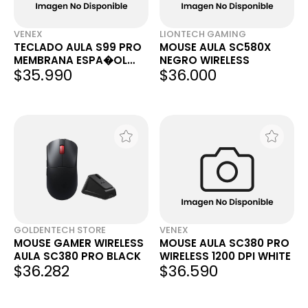
VENEX
LIONTECH GAMING
TECLADO AULA S99 PRO
MOUSE AULA SC580X
MEMBRANA ESPA�OL
NEGRO WIRELESS
$35.990
$36.000
INAL�MBRICO VERDE
RGB
GOLDENTECH STORE
VENEX
MOUSE GAMER WIRELESS
MOUSE AULA SC380 PRO
AULA SC380 PRO BLACK
WIRELESS 1200 DPI WHITE
$36.282
$36.590