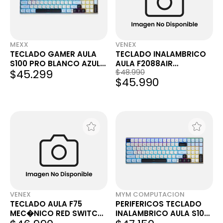
MEXX
VENEX
TECLADO GAMER AULA
TECLADO INALAMBRICO
S100 PRO BLANCO AZUL
AULA F2088AIR
$45.299
$48.990
PURPURA SW MARRON
DEGRAD� AZUL RGB SW
$45.990
BROWN
VENEX
MYM COMPUTACION
TECLADO AULA F75
PERIFERICOS TECLADO
MEC�NICO RED SWITCH
INALAMBRICO AULA S100
INGL�S USB-C BLANCO
PRO BLUE + WHITE +