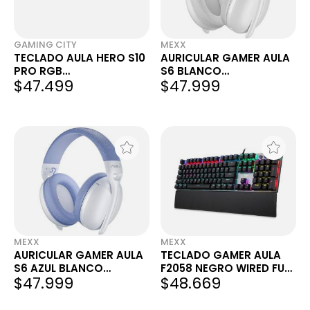
GAMING CITY
MEXX
TECLADO AULA HERO S10
AURICULAR GAMER AULA
PRO RGB
S6 BLANCO
$47.499
$47.999
WHITE/BLUE/PURPLE
ULTRALIGEROS
SWITCH BROWN
INALÁMBRICO
BLANCO/CELESTE/AZUL
OSCURO INGLÉS US
MEXX
MEXX
AURICULAR GAMER AULA
TECLADO GAMER AULA
S6 AZUL BLANCO
F2058 NEGRO WIRED FULL
$47.999
$48.669
INALÁMBRICO
RGB SW AZUL