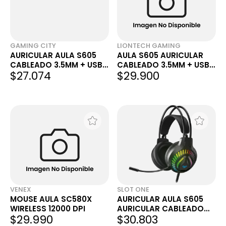
GAMING CITY
LIONTECH GAMING
AURICULAR AULA S605
AULA S605 AURICULAR
CABLEADO 3.5MM + USB
CABLEADO 3.5MM + USB
$27.074
$29.900
RGB NEGRO
RGB NEGRO VINCHA
AUTOAJUSTABLE
VENEX
SLOT ONE
MOUSE AULA SC580X
AURICULAR AULA S605
WIRELESS 12000 DPI
AURICULAR CABLEADO
$29.990
$30.803
3.5MM + USB RGB NEGRO