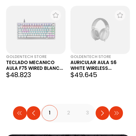
GOLDENTECH STORE
GOLDENTECH STORE
TECLADO MECANICO
AURICULAR AULA S6
AULA F75 WIRED BLANCO
WHITE WIRELESS
$48.823
$49.645
75% SW RED INGLES
LIGHTWEIGHT
1
2
3
...
7