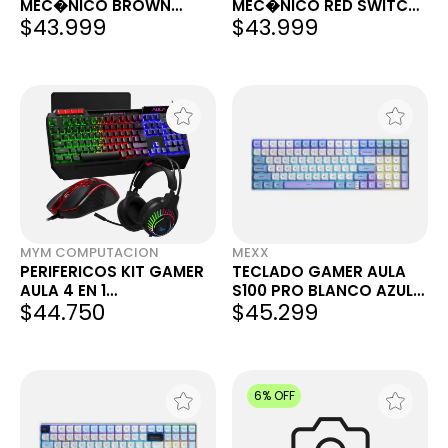
MEC�NICO BROWN
MEC�NICO RED SWITCH
$43.999
$43.999
SWITCH ESPA�OL
ESPA�OL WIRELESS...
WIRELESS...
MYM COMPUTACION
MEXX
PERIFERICOS KIT GAMER
TECLADO GAMER AULA
AULA 4 EN 1
S100 PRO BLANCO AZUL
$44.750
$45.299
TEC/MOUSE/PAD/AURI
PURPURA SUAVE SW
T650
ROJO
6% OFF