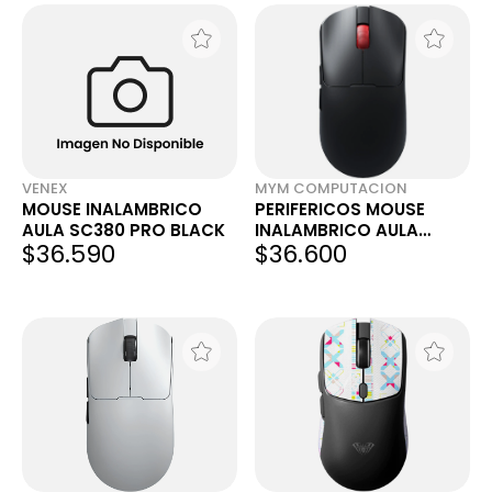
VENEX
MYM COMPUTACION
MOUSE INALAMBRICO
PERIFERICOS MOUSE
AULA SC380 PRO BLACK
INALAMBRICO AULA
$36.590
$36.600
SC380 PRO BLACK BT
GAMER C/BASE