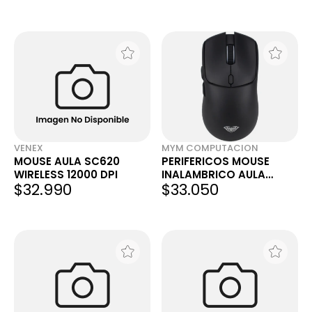
VENEX
MYM COMPUTACION
MOUSE AULA SC620
PERIFERICOS MOUSE
WIRELESS 12000 DPI
INALAMBRICO AULA
$32.990
$33.050
SC580X BLACK BT
GAMER