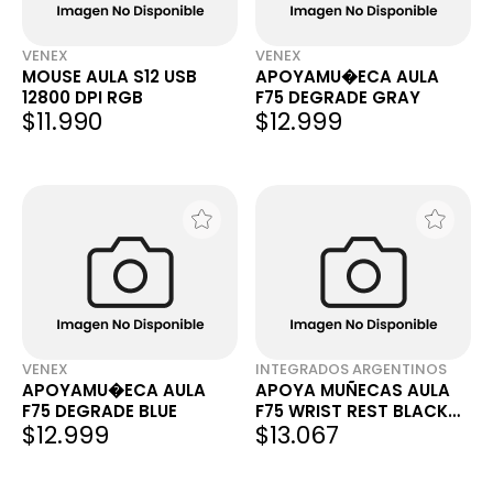
VENEX
VENEX
MOUSE AULA S12 USB
APOYAMU�ECA AULA
12800 DPI RGB
F75 DEGRADE GRAY
$11.990
$12.999
VENEX
INTEGRADOS ARGENTINOS
APOYAMU�ECA AULA
APOYA MUÑECAS AULA
F75 DEGRADE BLUE
F75 WRIST REST BLACK
$12.999
$13.067
(6978080505880)