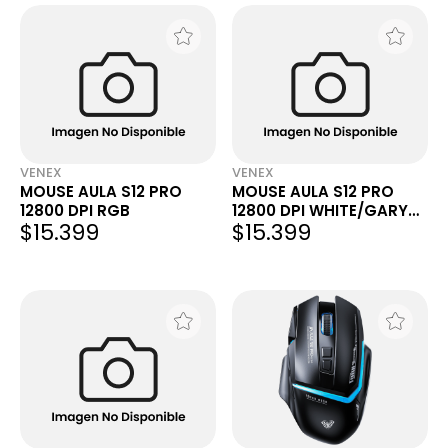
VENEX
VENEX
MOUSE AULA S12 PRO
MOUSE AULA S12 PRO
12800 DPI RGB
12800 DPI WHITE/GARY
$15.399
$15.399
RGB