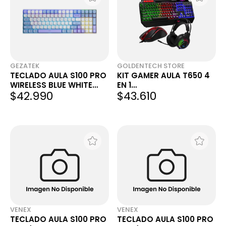
GEZATEK
GOLDENTECH STORE
TECLADO AULA S100 PRO
KIT GAMER AULA T650 4
WIRELESS BLUE WHITE
EN 1
$42.990
$43.610
PURPLE MECÁNICO 95%
TEC/MOUSE/PAD/AURI
RGB RAINBOW SWITCH
BROWN
VENEX
VENEX
TECLADO AULA S100 PRO
TECLADO AULA S100 PRO