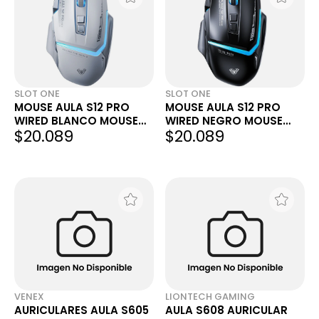
SLOT ONE
SLOT ONE
MOUSE AULA S12 PRO
MOUSE AULA S12 PRO
WIRED BLANCO MOUSE
WIRED NEGRO MOUSE
$20.089
$20.089
USB RGB 12800 DPI 7D
USB RGB 12800 DPI 7D
VENEX
LIONTECH GAMING
AURICULARES AULA S605
AULA S608 AURICULAR