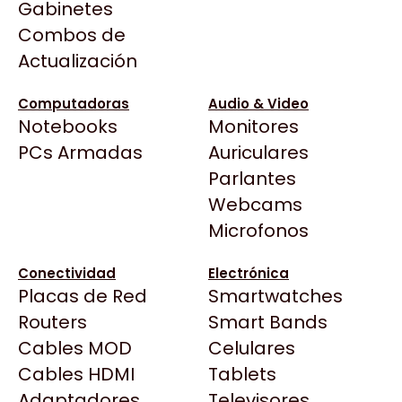
Categorías
Gabinetes
Arkham
populares
Combos de
Asrock
Actualización
Asus
BenQ
Computadoras
Audio & Video
Notebooks
Monitores
CX
Motherboards
Memorias RAM
Todas las Tiendas
PCs Armadas
Auriculares
Cooler Master
37 Bytes
Parlantes
Corsair
Acuario Insumos
GPUs
Gabinetes
Webcams
Cougar
ArmyTech
Microfonos
Crucial
Backup Computación
Deepcool
Monitores
CPUs
Conectividad
Electrónica
Click Gaming
Dell
Placas de Red
Smartwatches
Compufan Store
EVGA
Routers
Smart Bands
Dinobyte
Gamemax
Cables MOD
Celulares
Full H4rd
TIENDA OFICIAL
TIEND
Genesis
Cables HDMI
Tablets
Gaming City
Adaptadores
Genius
Televisores