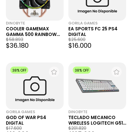
DINOBYTE
GORILA GAMES
COOLER GAMEMAX
EA SPORTS FC 25 PS4
GAMMA 500 RAINBOW
DIGITAL
$58.893
$25.600
RGB
$36.180
$16.000
38% OFF
38% OFF
GORILA GAMES
DINOBYTE
GOD OF WAR PS4
TECLADO MECANICO
DIGITAL
WIRELESS LOGITECH G515
$17.600
$201.820
NA BLANCO