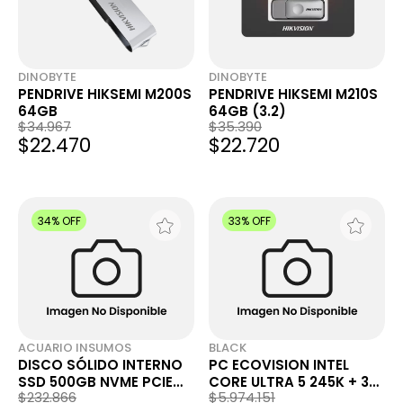
DINOBYTE
DINOBYTE
PENDRIVE HIKSEMI M200S
PENDRIVE HIKSEMI M210S
64GB
64GB (3.2)
$34.967
$35.390
$22.470
$22.720
34% OFF
33% OFF
ACUARIO INSUMOS
BLACK
DISCO SÓLIDO INTERNO
PC ECOVISION INTEL
SSD 500GB NVME PCIE
CORE ULTRA 5 245K + 32
$232.866
$5.974.151
WESTERN DIGITAL WD
GB + 1 TB + RTX 3050