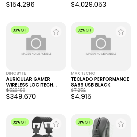
$154.296
$4.029.053
GREEN SN350 WDS500G2
33% OFF
32% OFF
DINOBYTE
MAX TECNO
AURICULAR GAMER
TECLADO PERFORMANCE
WIRELESS LOGITECH
8A69 USB BLACK
$520.180
$7.252
G735 BLANCO
$349.670
$4.915
32% OFF
31% OFF