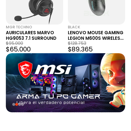
MGR TECHNO
BLACK
AURICULARES MARVO
LENOVO MOUSE GAMING
HG9053 7.1 SURROUND
LEGION M600S WIRELESS
$95.000
$128.753
QI
$65.000
$89.365