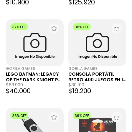
$10.900
$125.920
37% OFF
36% OFF
GORILA GAMES
GORILA GAMES
LEGO BATMAN: LEGACY
CONSOLA PORTÁTIL
OF THE DARK KNIGHT PS5
RETRO 400 JUEGOS EN 1
$63.900
$30.100
DIGITAL
PANTALLA 3'' CON
$40.000
$19.200
JOYSTICK EXTRA
36% OFF
36% OFF