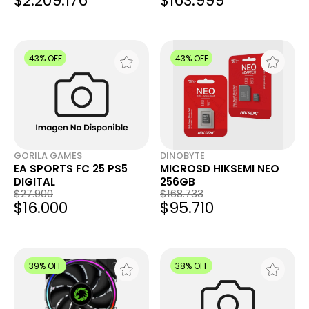
$2.209.176
$163.999
43% OFF
43% OFF
GORILA GAMES
DINOBYTE
EA SPORTS FC 25 PS5
MICROSD HIKSEMI NEO
DIGITAL
256GB
$27.900
$168.733
$16.000
$95.710
39% OFF
38% OFF