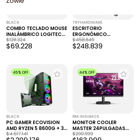
Zowie
BLACK
TRYHARDWARE
COMBO TECLADO MOUSE
ESCRITORIO
INALÁMBRICO LOGITECH
ERGONÓMICO
$128.324
$458.849
ICON POP WHITE
HIDRÁULICO INTELAID IT-
$69.228
$248.839
MGH
45% OFF
44% OFF
BLACK
RM INSUMOS
PC GAMER ECOVISION
MONITOR COOLER
AMD RYZEN 5 8600G + 32
MASTER 24PULGADAS
$4.517.141
$290.999
GB + 1TB + WIFI
GA241 FULLHD 100HZ 1MS