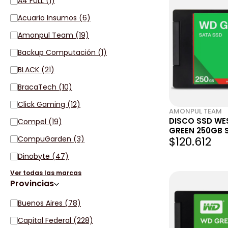
A4 FULL (1)
Acuario Insumos (6)
Amonpul Team (19)
Backup Computación (1)
BLACK (21)
BracaTech (10)
Click Gaming (12)
AMONPUL TEAM
DISCO SSD WE
Compel (19)
GREEN 250GB S
CompuGarden (3)
$120.612
545MB/S WD 2
Dinobyte (47)
Ver todas las marcas
Provincias
Buenos Aires (78)
Capital Federal (228)