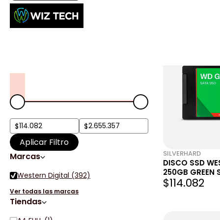
Productos de 
Filtros
Login
Precio
Aplicar Filtro
SILVERHARD
Marcas
DISCO SSD WE
250GB GREEN 
Western Digital (392)
$114.082
Ver todas las marcas
Tiendas