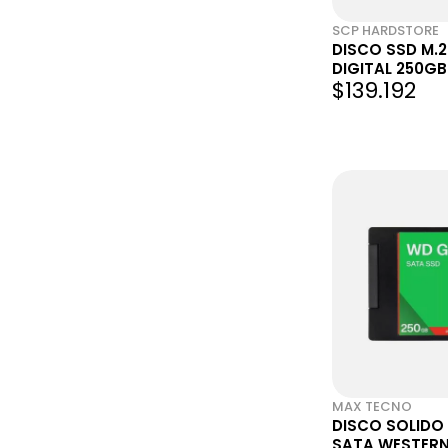
SCP HARDSTORE
DISCO SSD M.
DIGITAL 250GB
$139.192
NVME GEN3
MAX TECNO
DISCO SOLIDO
SATA WESTERN