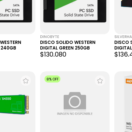
DINOBYTE
SILVERH
 WESTERN
DISCO SOLIDO WESTERN
DISCO 
N 240GB
DIGITAL GREEN 250GB
DIGITA
$130.080
$136.
NVME G
8% OFF