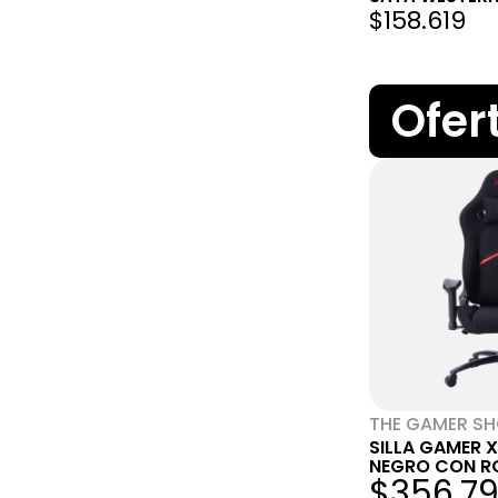
$158.619
Ofer
THE GAMER S
SILLA GAMER 
NEGRO CON R
$356.7