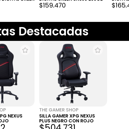
$159.470
$165.
tas Destacadas
HOP
THE GAMER SHOP
XPG NEXUS
SILLA GAMER XPG NEXUS
OJO
PLUS NEGRO CON ROJO
92
$504.731