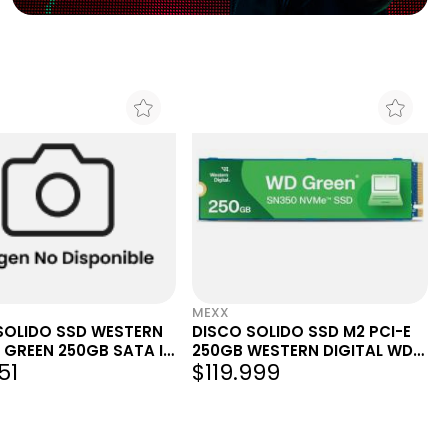
l
Ordenar por precio más bajo
Precio más bajo
Precio más alto
Mayor descuento
Menor descuento
Más reciente
Menos reciente
MEXX
SOLIDO SSD WESTERN
DISCO SOLIDO SSD M2 PCI-E
 GREEN 250GB SATA III
250GB WESTERN DIGITAL WD
51
$119.999
0G5G0A
SN 350 GREEN