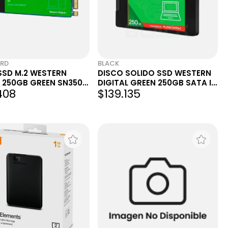
ARD
BLACK
SSD M.2 WESTERN
DISCO SOLIDO SSD WESTERN
L 250GB GREEN SN350
DIGITAL GREEN 250GB SATA III
408
$139.135
EN3
WDS250G5G0A