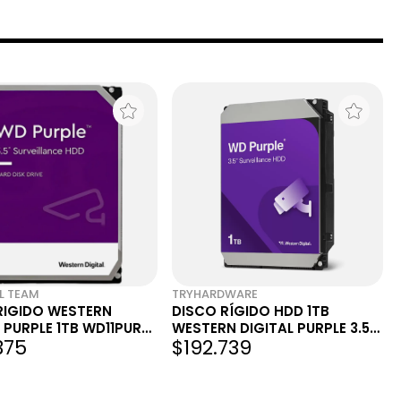
L TEAM
TRYHARDWARE
RIGIDO WESTERN
DISCO RÍGIDO HDD 1TB
 PURPLE 1TB WD11PURZ
WESTERN DIGITAL PURPLE 3.5
375
$192.739
ATA 5400RPM 6GB/S
SATA