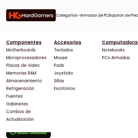
Categorías
Armador de PC
Bajaron de Prec
orías
Componentes
Accesorios
Computadora
AMD
CX
37 Bytes
Gigabyte Ao
Tiendas destacadas
or de
Motherboards
Teclados
Notebooks
AOC
Cooler Master
Acuario Insumos
HP
Microprocesadores
Mouse
PCs Armadas
AULA
Corsair
ArmyTech
HyperX
Placas de Video
Pads
Acer
Cougar
Backup Computación
INNO3D
Memorias RAM
Joysticks
on de
Adata
Crucial
Click Gaming
Intel
Almacenamiento
Sillas
AeroCool
Deepcool
Compufan Store
Kingston
Antec
Dell
Dinobyte
Lenovo
Refrigeración
Escritorios
Arkham
EVGA
Full H4rd
Logitech
Fuentes
as
Asrock
Gamemax
Gaming City
MSI
Gabinetes
Asus
Genesis
Gezatek
NVIDIA GeFo
Combos de
BenQ
Genius
GoldenTech Store
NZXT
s
Actualización