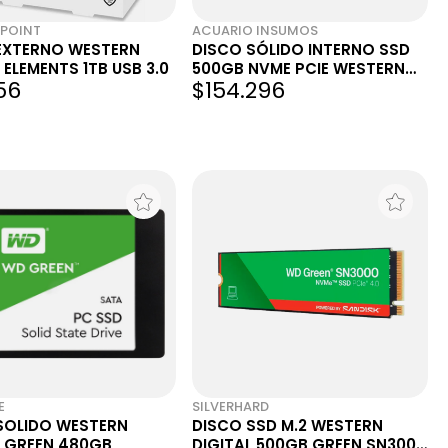
POINT
ACUARIO INSUMOS
EXTERNO WESTERN
DISCO SÓLIDO INTERNO SSD
 ELEMENTS 1TB USB 3.0
500GB NVME PCIE WESTERN
156
$154.296
DIGITAL WD GREEN SN350
WDS500G2
E
SILVERHARD
SOLIDO WESTERN
DISCO SSD M.2 WESTERN
L GREEN 480GB
DIGITAL 500GB GREEN SN3000