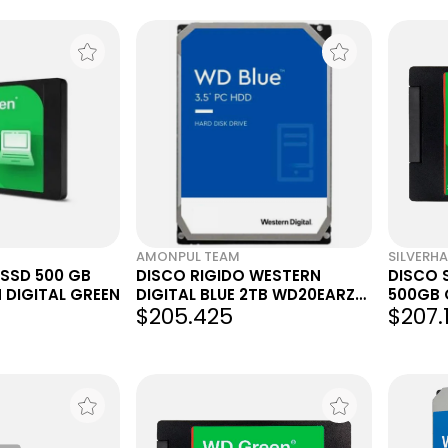
AMONPUL TEAM
SILVERH
 SSD 500 GB
DISCO RIGIDO WESTERN
DISCO 
 DIGITAL GREEN
DIGITAL BLUE 2TB WD20EARZ
500GB 
$205.425
$207.
SATA 5400 6.0GB/S