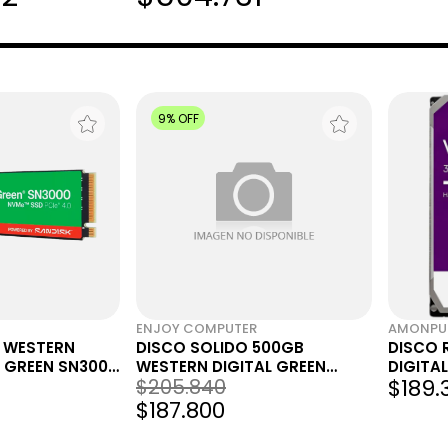
9% OFF
ENJOY COMPUTER
AMONPU
2 WESTERN
DISCO SOLIDO 500GB
DISCO 
B GREEN SN3000
WESTERN DIGITAL GREEN
DIGITAL
$205.840
$189.
SN3000 WD 2280 M.2 NVME
64MB S
SSD GEN4 5000MB/S
$187.800