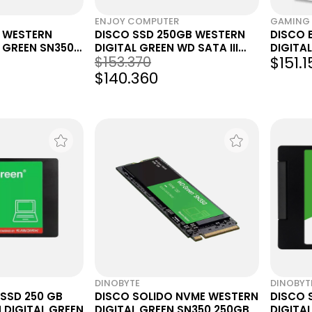
ENJOY COMPUTER
GAMING 
2 WESTERN
DISCO SSD 250GB WESTERN
DISCO 
 GREEN SN350
DIGITAL GREEN WD SATA III
DIGITAL
$153.370
$151.
2.5"
$140.360
DINOBYTE
DINOBYT
 SSD 250 GB
DISCO SOLIDO NVME WESTERN
DISCO 
 DIGITAL GREEN
DIGITAL GREEN SN350 250GB
DIGITA