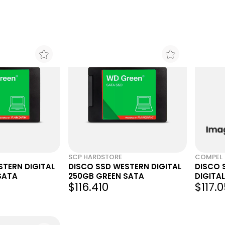
Western Digita
SCP HARDSTORE
COMPEL
STERN DIGITAL
DISCO SSD WESTERN DIGITAL
DISCO 
SATA
250GB GREEN SATA
DIGITAL
$116.410
$117.0
WDS25