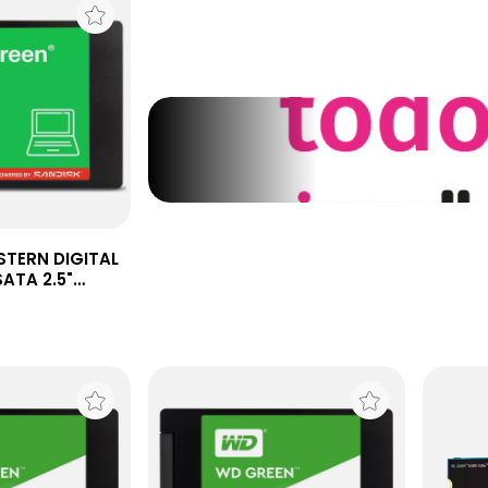
STERN DIGITAL
ATA 2.5"
56GB 240GB