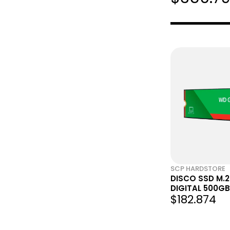
SCP HARDSTORE
DISCO SSD M.
DIGITAL 500G
$182.874
NVME GEN4