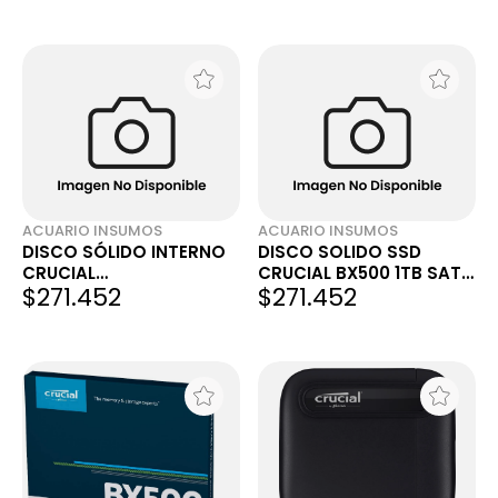
ACUARIO INSUMOS
ACUARIO INSUMOS
DISCO SÓLIDO INTERNO
DISCO SOLIDO SSD
CRUCIAL
CRUCIAL BX500 1TB SATA
$271.452
$271.452
CT1000BX500SSD1 SATA
MAC NOTEBOOK
1TB NEGRO
ACUARIO