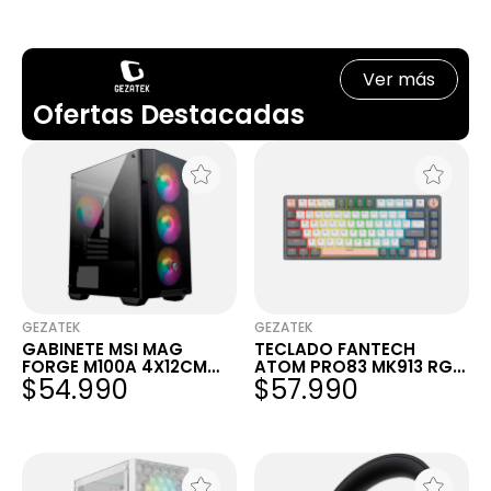
Ver más
Ofertas Destacadas
GEZATEK
GEZATEK
GABINETE MSI MAG
TECLADO FANTECH
FORGE M100A 4X12CM
ATOM PRO83 MK913 RGB
$54.990
$57.990
RGB
SATURN GREY WIRELESS
MECÁNICO 75% SWITCH
RED INGLÉS