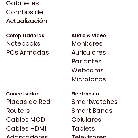
Precio más bajo
Filtrar
Gabinetes
Arkham
Combos de
Asrock
OUTLET
Actualización
Asus
BenQ
Computadoras
Audio & Video
Notebooks
Monitores
CX
Todas las Tiendas
PCs Armadas
Auriculares
Cooler Master
37 Bytes
BLACK
HYPER GAMING
Parlantes
Corsair
MEMORIA RAM DDR4
DISCO SSD 240GB BX500
Acuario Insumos
Webcams
MARKVISION / CRUCIAL 4
CRUCIAL
Cougar
$73.488
$91.500
GB 2400 MHZ OEM
ArmyTech
Microfonos
Crucial
Backup Computación
Deepcool
Conectividad
Electrónica
Click Gaming
Dell
Placas de Red
Smartwatches
OUTLET
Compufan Store
EVGA
Routers
Smart Bands
Dinobyte
Gamemax
Cables MOD
Celulares
Full H4rd
Genesis
Cables HDMI
Tablets
Gaming City
Adaptadores
Genius
Televisores