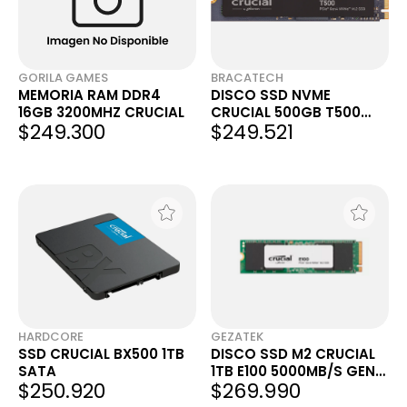
GORILA GAMES
BRACATECH
MEMORIA RAM DDR4
DISCO SSD NVME
16GB 3200MHZ CRUCIAL
CRUCIAL 500GB T500
$249.300
$249.521
GEN 4
HARDCORE
GEZATEK
SSD CRUCIAL BX500 1TB
DISCO SSD M2 CRUCIAL
SATA
1TB E100 5000MB/S GEN4
$250.920
$269.990
X4 NVME