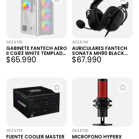
GEZATEK
GEZATEK
GABINETE FANTECH AERO
AURICULARES FANTECH
II CG83 WHITE TEMPLADO
SONATA MH90 BLACK
$65.990
$67.990
MESH 4X120MM FRGB
3.5MM ALUMINIO
PC/PS4/PS5/XBOX/SWIT
CH/MOBILE
GEZATEK
GEZATEK
FUENTE COOLER MASTER
MICRÓFONO HYPERX