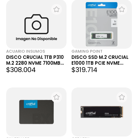
ACUARIO INSUMOS
GAMING POINT
DISCO CRUCIAL 1TB P310
DISCO SSD M.2 CRUCIAL
M.2 2280 NVME 7100MB
E1000 1TB PCIE NVME
$308.004
$319.714
CT1000P310SSD8
GEN4 5000MB/S