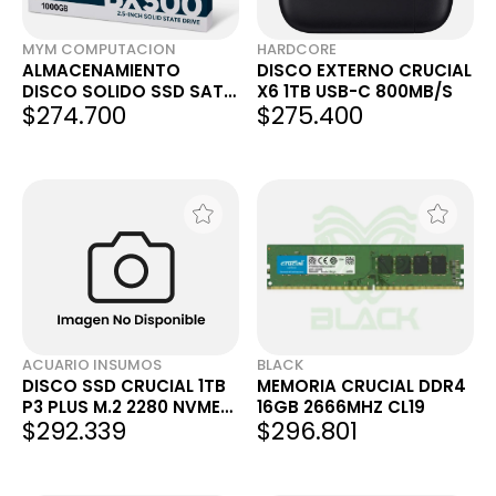
MYM COMPUTACION
HARDCORE
ALMACENAMIENTO
DISCO EXTERNO CRUCIAL
DISCO SOLIDO SSD SATA
X6 1TB USB-C 800MB/S
$274.700
$275.400
CRUCIAL 1TB BX500
ACUARIO INSUMOS
BLACK
DISCO SSD CRUCIAL 1TB
MEMORIA CRUCIAL DDR4
P3 PLUS M.2 2280 NVME
16GB 2666MHZ CL19
$292.339
$296.801
GEN 4 X4 5000MBS