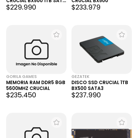
CRUCIAL BX500 1TB SATA
CRUCIAL BX500
$229.990
$233.979
III 2.5" 540MB/S
GORILA GAMES
GEZATEK
MEMORIA RAM DDR5 8GB
DISCO SSD CRUCIAL 1TB
5600MHZ CRUCIAL
BX500 SATA3
$235.450
$237.990