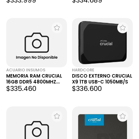
$333.999
$334.689
ACUARIO INSUMOS
HARDCORE
MEMORIA RAM CRUCIAL
DISCO EXTERNO CRUCIAL
16GB DDR5 4800MHZ
X9 1TB USB-C 1050MB/S
$335.460
$336.600
SODIMM