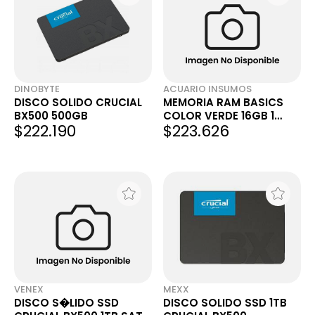
DINOBYTE
ACUARIO INSUMOS
DISCO SOLIDO CRUCIAL
MEMORIA RAM BASICS
BX500 500GB
COLOR VERDE 16GB 1
$222.190
$223.626
CRUCIAL CB16GU2666
VENEX
MEXX
DISCO S�LIDO SSD
DISCO SOLIDO SSD 1TB