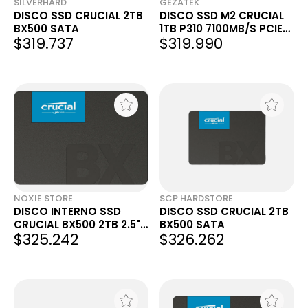
SILVERHARD
GEZATEK
DISCO SSD CRUCIAL 2TB
DISCO SSD M2 CRUCIAL
BX500 SATA
1TB P310 7100MB/S PCIE
$319.737
$319.990
GEN 4.0 X4 NVME
NOXIE STORE
SCP HARDSTORE
DISCO INTERNO SSD
DISCO SSD CRUCIAL 2TB
CRUCIAL BX500 2TB 2.5"
BX500 SATA
$325.242
$326.262
SATA 3.0 540MB-S