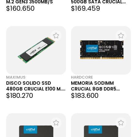
M.2 GEN3 3500MB/S
500GB SATA CRUCIAL
$160.650
$169.459
BX500 SATA III 500 GB
+Q 480GB
MAXIMUS
HARDCORE
DISCO SOLIDO SSD
MEMORIA SODIMM
480GB CRUCIAL E100 M.2
CRUCIAL 8GB DDR5
$180.270
$183.600
PCIE GEN4 NVME
4800MHZ