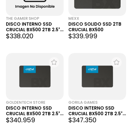
THE GAMER SHOP
MEXX
DISCO INTERNO SSD
DISCO SOLIDO SSD 2TB
CRUCIAL BX500 2TB 2.5"
CRUCIAL BX500
$338.020
$339.999
SATA 3.0 540MB/S
GOLDENTECH STORE
GORILA GAMES
DISCO INTERNO SSD
DISCO INTERNO SSD
CRUCIAL BX500 2TB 2.5"
CRUCIAL BX500 2TB 2.5"
$340.959
$347.350
SATA 3.0 540MB/S
SATA 3.0 540MB/S