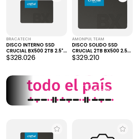
BRACATECH
AMONPUL TEAM
DISCO INTERNO SSD
DISCO SOLIDO SSD
CRUCIAL BX500 2TB 2.5"
CRUCIAL 2TB BX500 2.5
$328.026
$329.210
SATA 3.0 540MB/S
SATA 550MB/S 1920GB
2048GB 2000GB
Patrocinado