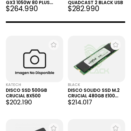
GX3 1050W 80 PLUS
QUADCAST 2 BLACK USB
$264.990
$282.990
GOLD ATX 3.0 PCIE 5.0
FULL MODULAR
KATECH
BLACK
DISCO SSD 500GB
DISCO SOLIDO SSD M.2
CRUCIAL BX500
CRUCIAL 480GB E100
$202.190
$214.017
5000MB/S NVME PCI-E
GEN4 X4