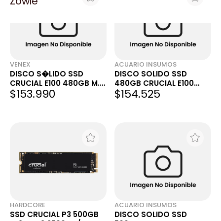
Zowie
VENEX
ACUARIO INSUMOS
DISCO S�LIDO SSD
DISCO SOLIDO SSD
CRUCIAL E100 480GB M.2
480GB CRUCIAL E100
$153.990
$154.525
NVME PCIE 4.0 5000MB/S
NVME GEN4 5000MBS
HARDCORE
ACUARIO INSUMOS
SSD CRUCIAL P3 500GB
DISCO SOLIDO SSD