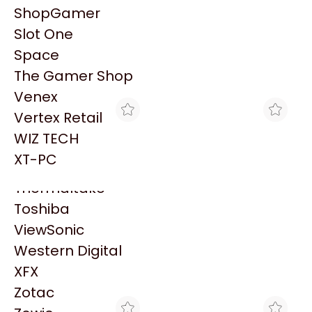
PowerColor
ShopGamer
Razer
Patrocinado
Slot One
Redragon
Space
Samsung
The Gamer Shop
Sandisk
Venex
Sapphire
Vertex Retail
Seagate
WIZ TECH
Sentey
XT-PC
Solarmax
Thermaltake
HARDCORE
HARDCORE
Toshiba
SSD CRUCIAL E100 480GB
SSD CRUCIAL BX500
ViewSonic
M.2 GEN4 4700MB/S
500GB SATA
$149.940
$153.000
Western Digital
XFX
Zotac