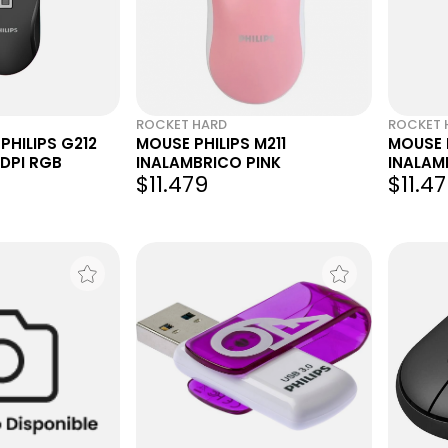
ROCKET HARD
ROCKET 
HILIPS G212
MOUSE PHILIPS M211
MOUSE P
DPI RGB
INALAMBRICO PINK
INALAM
$11.479
$11.4