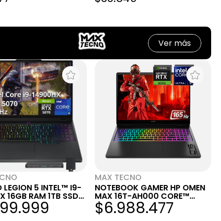
Ver más
ECNO
MAX TECNO
 LEGION 5 INTEL™ I9-
NOTEBOOK GAMER HP OMEN
X 16GB RAM 1TB SSD
MAX 16T-AH000 CORE™
799.999
$6.988.477
OLED WQXGA 165HZ
ULTRA 9 275HX 16GB RAM
® RTX 5070 8GB
512GB SSD RTX 5090 16"165