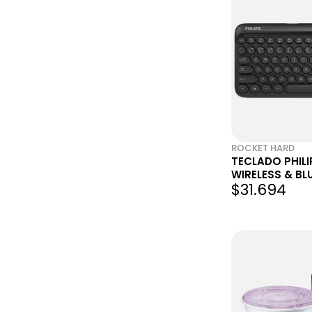
ROCKET HARD
TECLADO PHILI
WIRELESS & B
$31.694
BLACK