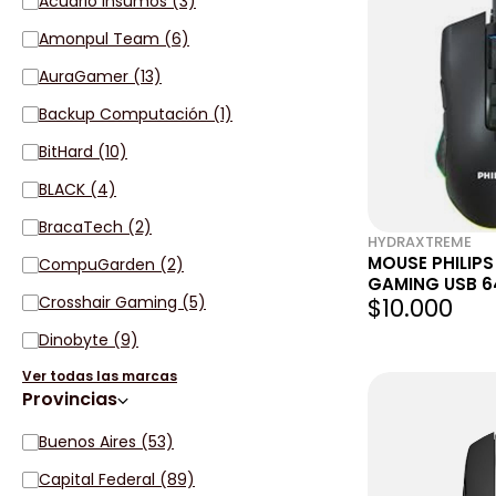
Acuario Insumos (3)
Amonpul Team (6)
AuraGamer (13)
Backup Computación (1)
BitHard (10)
BLACK (4)
BracaTech (2)
HYDRAXTREME
MOUSE PHILIPS
CompuGarden (2)
GAMING USB 64
Crosshair Gaming (5)
$10.000
Dinobyte (9)
Ver todas las marcas
Provincias
Buenos Aires (53)
Capital Federal (89)