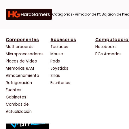
Categorías
Armador de PC
Bajaron de Prec
orías
Componentes
Accesorios
Computadora
AMD
CX
37 Bytes
Gigabyte Ao
Tiendas destacadas
or de
Motherboards
Teclados
Notebooks
AOC
Cooler Master
Acuario Insumos
HP
Microprocesadores
Mouse
PCs Armadas
AULA
Corsair
ArmyTech
HyperX
Placas de Video
Pads
Acer
Cougar
Backup Computación
INNO3D
Memorias RAM
Joysticks
on de
Adata
Crucial
Click Gaming
Intel
Almacenamiento
Sillas
AeroCool
Deepcool
Compufan Store
Kingston
Antec
Dell
Dinobyte
Lenovo
Refrigeración
Escritorios
Arkham
EVGA
Full H4rd
Logitech
Fuentes
as
Asrock
Gamemax
Gaming City
MSI
Gabinetes
Asus
Genesis
Gezatek
NVIDIA GeFo
Combos de
BenQ
Genius
GoldenTech Store
NZXT
s
Actualización