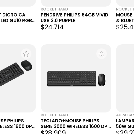
ROCKET HARD
ROCKET 
 DICROICA
PENDRIVE PHILIPS 64GB VIVID
MOUSE 
 LED GU10 RGB
USB 3.0 PURPLE
& BLUE
$24.714
$25.4
ROCKET HARD
AURAGA
E PHILIPS
TECLADO+MOUSE PHILIPS
LAMPAR
ELESS 1600 DPI
SERIE 3000 WIRELESS 1600 DPI
50W GU1
$28.909
$29.2
K
104 KEYS BLACK