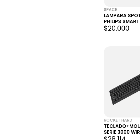
SPACE
LAMPARA SPOT
PHILIPS SMART
$20.000
WIFI
ROCKET HARD
TECLADO+MOUS
SERIE 3000 WIR
$28.114
104KEYS BLAC