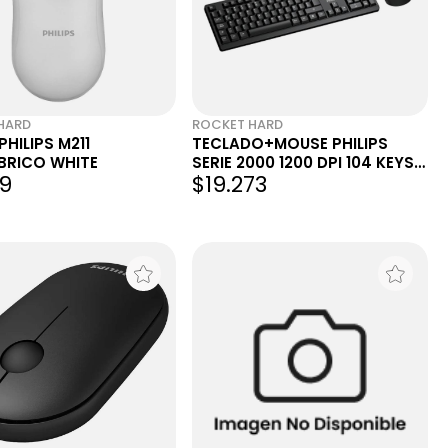
HARD
ROCKET HARD
HILIPS M211
TECLADO+MOUSE PHILIPS
BRICO WHITE
SERIE 2000 1200 DPI 104 KEYS
79
$19.273
BLACK