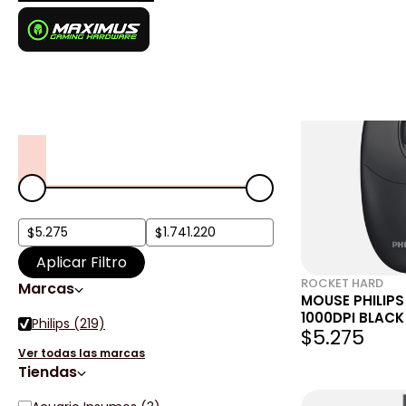
Productos de 
Filtros
Login
Precio
Aplicar Filtro
ROCKET HARD
Marcas
MOUSE PHILIPS
1000DPI BLACK
Philips (219)
$5.275
Ver todas las marcas
Tiendas