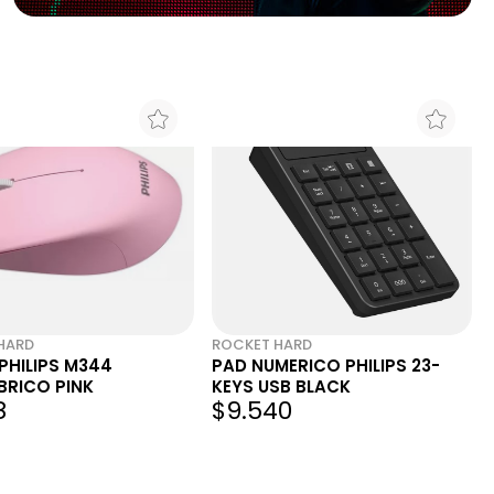
Ordenar por precio más bajo
Precio más bajo
Precio más alto
Mayor descuento
Menor descuento
Más reciente
Menos reciente
HARD
ROCKET HARD
PHILIPS M344
PAD NUMERICO PHILIPS 23-
BRICO PINK
KEYS USB BLACK
8
$9.540