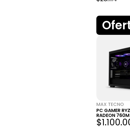
Ofer
MAX TECNO
PC GAMER RYZ
RADEON 760M 
$1.100.
SSD 480GB