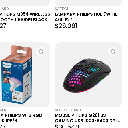
HARD
KATECH
PHILIPS M354 WIRELESS
LAMPARA PHILIPS HUE 7W FIL
TOOTH 1600DPI BLACK
A60 E27
27
$26.061
MER
ROCKET HARD
A PHILIPS WFB RGB
MOUSE PHILIPS G201 BS
0 1PF/6
GAMING USB 1000-6400 DPI
77
$30.549
RGB