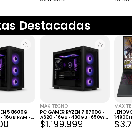
tas Destacadas
MAX TECNO
MAX T
EN 5 8600G
PC GAMER RYZEN 7 8700G ·
LENOVO
• 16GB RAM •
A620 · 16GB · 480GB · 650W
14900H
000
$1.199.999
$3.
80+ · GAB RGB
15.1" 
NVIDIA