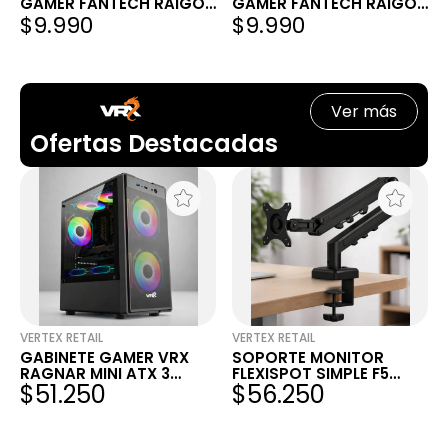
GAMER FANTECH RAIGOR
GAMER FANTECH RAIGOR
$9.990
$9.990
III WG12RS RECARGABLE
III WG12RS RECARGABLE
SILENCIOSO 2K DPI 6
SILENCIOSO 2K DPI 6
BOTONES USB BLANCO
BOTONES USB NEGRO
Ver más
Ofertas Destacadas
VERTEX RETAIL
VERTEX RETAIL
GABINETE GAMER VRX
SOPORTE MONITOR
RAGNAR MINI ATX 3
FLEXISPOT SIMPLE F5
$51.250
$56.250
COOLER RGB SIN FUENTE
NEGRO