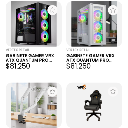
VERTEX RETAIL
VERTEX RETAIL
GABINETE GAMER VRX
GABINETE GAMER VRX
ATX QUANTUM PRO
ATX QUANTUM PRO
$81.250
$81.250
BLACK 6 COOLER ARGB
WHITE 6 COOLER ARGB
SIN FUENTE
SIN FUENTE