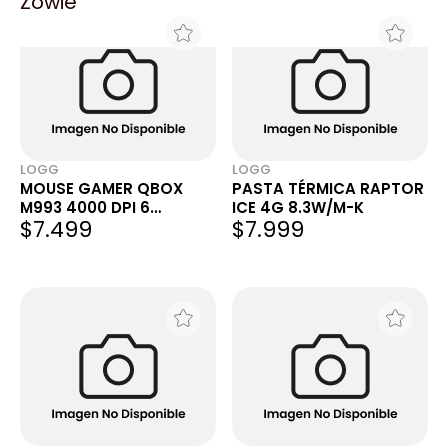
Zowie
LOGG
LOGG
MOUSE GAMER QBOX
PASTA TÉRMICA RAPTOR
M993 4000 DPI 6
ICE 4G 8.3W/M-K
$7.499
$7.999
BOTONES RGB