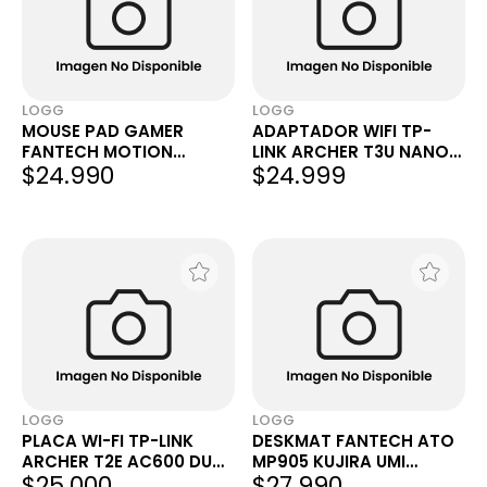
LOGG
LOGG
MOUSE PAD GAMER
ADAPTADOR WIFI TP-
FANTECH MOTION
LINK ARCHER T3U NANO
$24.990
$24.999
LIGHTNING (KAMINARI)
USB AC1300 DUAL BAND
MMT455 450X400X5MM
5GHZ
NEGRO
LOGG
LOGG
PLACA WI-FI TP-LINK
DESKMAT FANTECH ATO
ARCHER T2E AC600 DUAL
MP905 KUJIRA UMI
$25.000
$27.990
BAND 5GHZ 2.4GHZ PCI-
900X400X4MM SPEED &