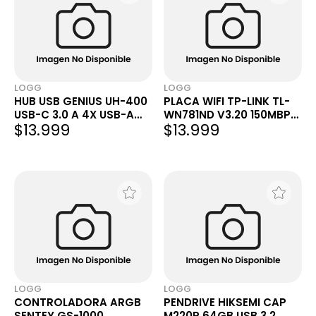
LOGG
LOGG
HUB USB GENIUS UH-400
PLACA WIFI TP-LINK TL-
USB-C 3.0 A 4X USB-A
WN781ND V3.20 150MBPS
$13.999
$13.999
3.0
2.4GHZ PCI-EXPRESS 1
ANTENA
LOGG
LOGG
CONTROLADORA ARGB
PENDRIVE HIKSEMI CAP
SENTEY GS-1000
M220P 64GB USB 3.2