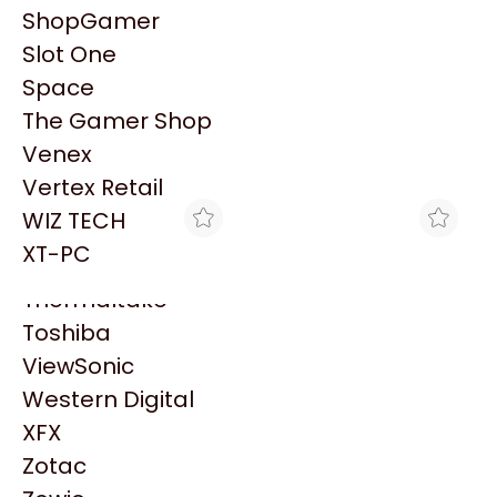
PowerColor
ShopGamer
Razer
Slot One
Redragon
Patrocinado
Space
Samsung
The Gamer Shop
Sandisk
Venex
Sapphire
Vertex Retail
Seagate
WIZ TECH
Sentey
XT-PC
Solarmax
Thermaltake
Toshiba
ViewSonic
LOGG
LOGG
MOUSE GAMER RAPTOR
PASTA TÉRMICA EXYRON
Western Digital
STORM GRIP 4 BOTONES
KRYON HIGH
XFX
$6.999
$6.999
3600DPI NEGRO LED 7
PERFORMANCE 12.8W/M.K
COLORES
2G
Zotac