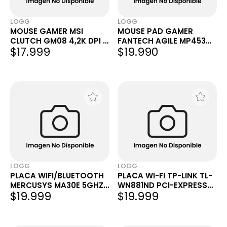
LOGG
LOGG
MOUSE GAMER MSI
MOUSE PAD GAMER
CLUTCH GM08 4,2K DPI 6
FANTECH AGILE MP453
$17.999
$19.990
BOTONES PESO
450X350X4MM SPEED &
AJUSTABLE LED
CONTROL GRIS
LOGG
LOGG
PLACA WIFI/BLUETOOTH
PLACA WI-FI TP-LINK TL-
MERCUSYS MA30E 5GHZ
WN881ND PCI-EXPRESS
$19.999
$19.999
AC1200 DUAL BAND BT
300MBPS 2.4GHZ 2
5.0 ANTENAS ALTA
ANTENAS
GANANCIA FIJAS