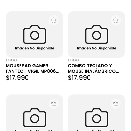
INGLÉS US
ROSA INGLÉS US
LOGG
LOGG
MOUSEPAD GAMER
COMBO TECLADO Y
FANTECH VIGIL MP806
MOUSE INALÁMBRICO
$17.990
$17.990
CONTROL EDITION XTRA-
FANTECH GO POP WK895
LARGE 800X300X3MM
BLUETOOTH BEIGE INGLÉS
TEXTURIZADO
US