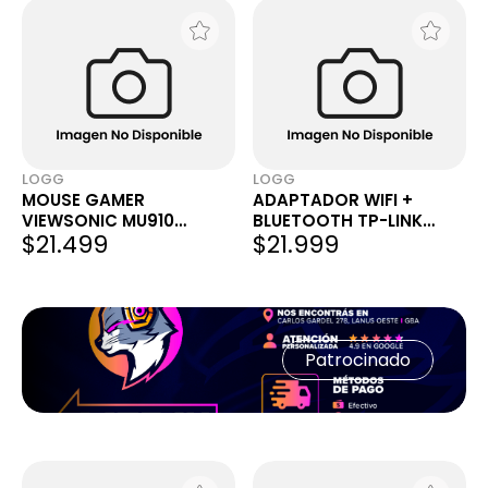
LOGG
LOGG
MOUSE GAMER
ADAPTADOR WIFI +
VIEWSONIC MU910
BLUETOOTH TP-LINK
$21.499
$21.999
6400DPI 9 BOTONES USB
ARCHER TX10UB NANO
RGB
V1.0 USB AX900 DUAL
BAND WI-FI 6 BT 5.3
Patrocinado