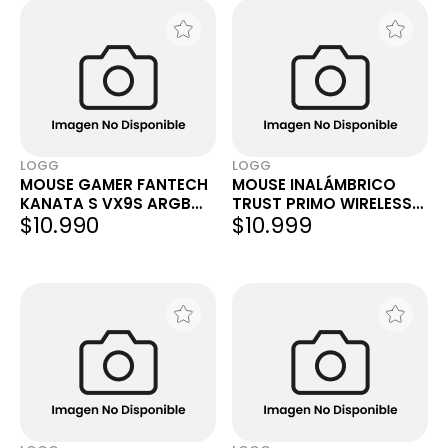
LOGG
LOGG
MOUSE GAMER FANTECH
MOUSE INALÁMBRICO
KANATA S VX9S ARGB
TRUST PRIMO WIRELESS
$10.990
$10.999
7200 DPI 6 BOTONES
1600DPI BLANCO MATE
NEGRO