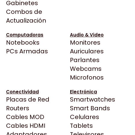
Gabinetes
Arkham
Combos de
Precio más bajo
Filtrar
Asrock
Actualización
Asus
BenQ
Computadoras
Audio & Video
Notebooks
Monitores
CX
Todas las Tiendas
PCs Armadas
Auriculares
Cooler Master
37 Bytes
Parlantes
Corsair
Acuario Insumos
Webcams
Cougar
LOGG
LOGG
MOUSE PAD GAMER MSI
CABLES SATA X2
ArmyTech
Microfonos
Crucial
$3.999
AGILITY GD20
Backup Computación
$3.999
320X220MM
Deepcool
Conectividad
Electrónica
Click Gaming
Dell
Placas de Red
Smartwatches
Compufan Store
EVGA
Routers
Smart Bands
Dinobyte
Gamemax
Cables MOD
Celulares
Full H4rd
Genesis
Cables HDMI
Tablets
Gaming City
Adaptadores
Genius
Televisores