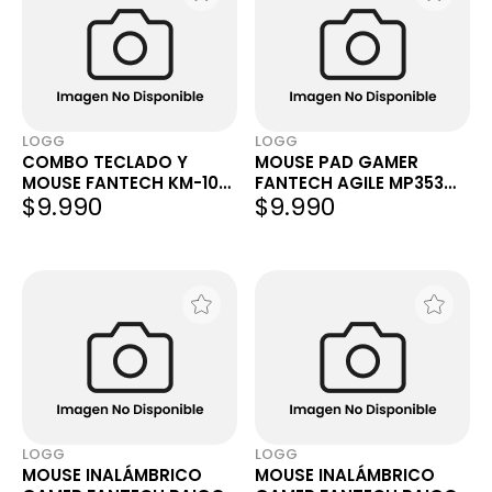
LOGG
LOGG
COMBO TECLADO Y
MOUSE PAD GAMER
MOUSE FANTECH KM-100
FANTECH AGILE MP353
$9.990
$9.990
INGLÉS US
350X300X4MM SPEED &
CONTROL NEGRO
LOGG
LOGG
MOUSE INALÁMBRICO
MOUSE INALÁMBRICO