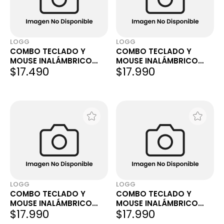
LOGG
LOGG
COMBO TECLADO Y
COMBO TECLADO Y
MOUSE INALÁMBRICO
MOUSE INALÁMBRICO
$17.490
$17.990
FANTECH GO WK894
FANTECH GO POP WK895
INGLÉS US
BLUETOOTH GRIS INGLÉS
US
LOGG
LOGG
COMBO TECLADO Y
COMBO TECLADO Y
MOUSE INALÁMBRICO
MOUSE INALÁMBRICO
$17.990
$17.990
FANTECH GO POP WK895
FANTECH GO MOCHI85
BLUETOOTH NEGRO
WK898 BLUETOOTH