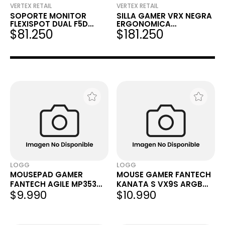
VERTEX RETAIL
VERTEX RETAIL
SOPORTE MONITOR
SILLA GAMER VRX NEGRA
FLEXISPOT DUAL F5D
ERGONOMICA
$81.250
$181.250
BLANCO
RECLINABLE ALTURA
REGULABLE
LOGG
LOGG
MOUSEPAD GAMER
MOUSE GAMER FANTECH
FANTECH AGILE MP353
KANATA S VX9S ARGB
$9.990
$10.990
350X300X4MM SPEED &
7200 DPI 6 BOTONES
CONTROL GRIS
BLANCO