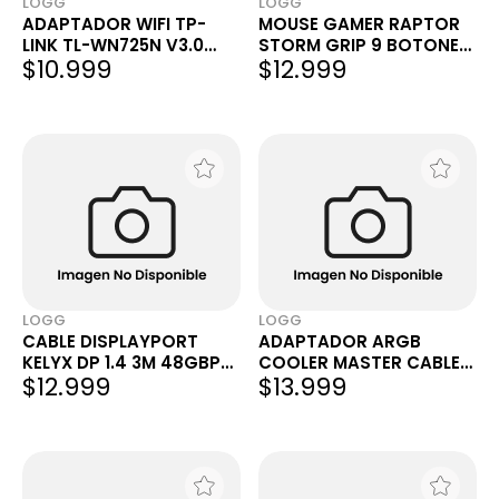
LOGG
LOGG
ADAPTADOR WIFI TP-
MOUSE GAMER RAPTOR
LINK TL-WN725N V3.0
STORM GRIP 9 BOTONES
$10.999
$12.999
NANO USB 150MBPS
8000DPI PLATEADO LED
2.4GHZ
LOGG
LOGG
CABLE DISPLAYPORT
ADAPTADOR ARGB
KELYX DP 1.4 3M 48GBPS
COOLER MASTER CABLE
$12.999
$13.999
HDR 8K 60HZ / 4K 120HZ /
DIVISOR DE 1 A 5 ARGB
2K 240HZ
SPLITTER