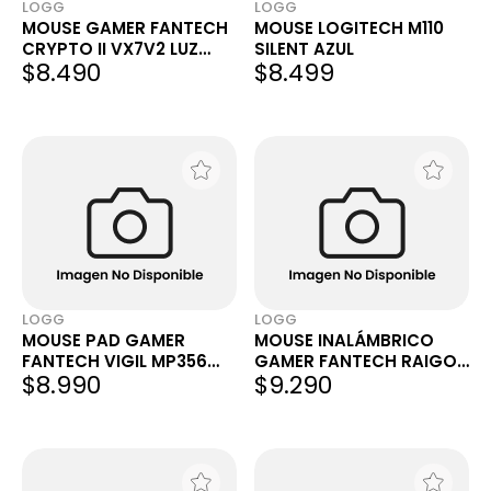
LOGG
LOGG
MOUSE GAMER FANTECH
MOUSE LOGITECH M110
CRYPTO II VX7V2 LUZ
SILENT AZUL
$8.490
$8.499
RAINBOW 8K DPI 6
BOTONES USB NEGRO
LOGG
LOGG
MOUSE PAD GAMER
MOUSE INALÁMBRICO
FANTECH VIGIL MP356
GAMER FANTECH RAIGOR
$8.990
$9.290
CONTROL EDITION
III WG12R RECARGABLE
MEDIUM 350X300X4MM
2000 DPI 6 BOTONES USB
TEXTURIZADO
NEGRO