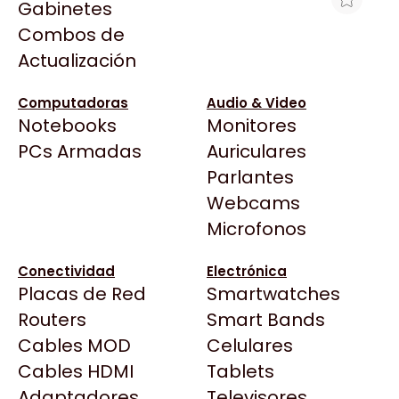
Gabinetes
Arkham
Combos de
PROCESADOR INTEL CORE ULTRA 7
Asrock
Actualización
265K 3.9 GHZ 30MB LGA1851
Asus
$652.865
BenQ
Computadoras
Audio & Video
Ver producto en la página de BracaTech
Notebooks
Monitores
CX
Todas las Tiendas
PCs Armadas
Auriculares
Cooler Master
37 Bytes
Parlantes
Corsair
Acuario Insumos
Webcams
Cougar
ArmyTech
Microfonos
Crucial
Backup Computación
Deepcool
Conectividad
Electrónica
Click Gaming
Dell
Placas de Red
Smartwatches
Compufan Store
EVGA
Routers
Smart Bands
Dinobyte
Gamemax
Cables MOD
Celulares
Full H4rd
Genesis
Cables HDMI
Tablets
Gaming City
Adaptadores
Genius
Televisores