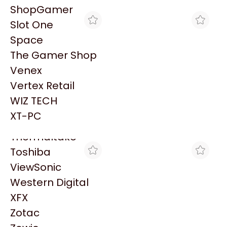
PowerColor
ShopGamer
Razer
Slot One
Redragon
Space
Samsung
The Gamer Shop
Sandisk
Venex
Sapphire
Vertex Retail
Seagate
GAMING POINT
CROSSHAIR GAMING
WIZ TECH
PROCESADOR INTEL
PROCESADOR INTEL
Sentey
CORE ULTRA 7 265K 3.9
CORE ULTRA 7 265K 3.9
XT-PC
$671.114
$626.891
GHZ 30MB LGA1851
GHZ 30MB LGA1851
Solarmax
Thermaltake
Toshiba
ViewSonic
Western Digital
XFX
Zotac
THE GAMER SHOP
MAX TECNO