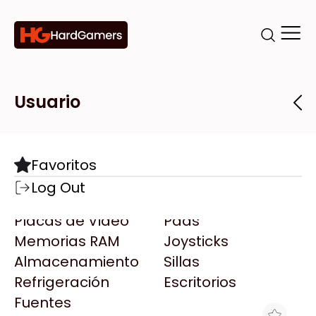
Categorías
Marcas
Tiendas
Usuario
Componentes
Accesorios
Todas las Marcas
Destacadas
Favoritos
Motherboards
Teclados
AMD
Log Out
Microprocesadores
Mouse
AOC
Placas de Video
Pads
AULA
Memorias RAM
Joysticks
Acer
Almacenamiento
Sillas
Adata
Refrigeración
Escritorios
AeroCool
Fuentes
Antec