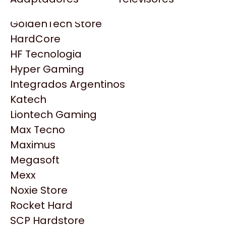
Gezatek
Gigabyte Aorus
GoldenTech Store
HP
HardCore
HyperX
HF Tecnologia
INNO3D
Hyper Gaming
Intel
Integrados Argentinos
Kingston
Katech
Lenovo
Liontech Gaming
Logitech
Max Tecno
MSI
Maximus
NVIDIA GeForce
Productos
Megasoft
NZXT
Mexx
PNY
Noxie Store
Similares
Palit
Rocket Hard
Philips
SCP Hardstore
Explorá más productos similares