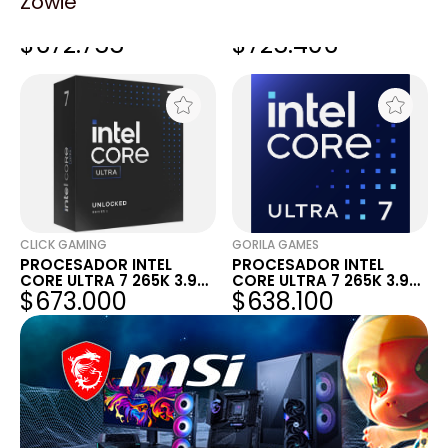
Zowie
PROCESADOR INTEL
PROCESADOR INTEL
CORE ULTRA 7 265K 3.9
CORE ULTRA 7 265K 3.9
$672.755
$725.406
GHZ 30 LGA1851
GHZ 30 LGA1851
CLICK GAMING
GORILA GAMES
PROCESADOR INTEL
PROCESADOR INTEL
CORE ULTRA 7 265K 3.9
CORE ULTRA 7 265K 3.9
$673.000
$638.100
GHZ 30 LGA1851
GHZ 30 LGA1851