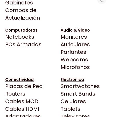
Gabinetes
Arkham
Combos de
LIQUID COOLER CORSAIR ICUE LINK
Asrock
Actualización
TITAN 240 RX RGB NEGRO
Asus
$163.318
BenQ
Computadoras
Audio & Video
Ver producto en la página de Gaming Point
Notebooks
Monitores
CX
Todas las Tiendas
PCs Armadas
Auriculares
Cooler Master
37 Bytes
Parlantes
Corsair
Acuario Insumos
Webcams
Cougar
ArmyTech
Microfonos
Crucial
Backup Computación
Deepcool
Conectividad
Electrónica
Click Gaming
Dell
Placas de Red
Smartwatches
Compufan Store
EVGA
Routers
Smart Bands
Dinobyte
Gamemax
Cables MOD
Celulares
Full H4rd
Genesis
Cables HDMI
Tablets
Gaming City
Adaptadores
Genius
Televisores