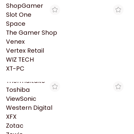
PowerColor
ShopGamer
Razer
Slot One
Redragon
Space
Samsung
The Gamer Shop
Sandisk
Venex
Sapphire
Vertex Retail
CROSSHAIR GAMING
THE GAMER SHOP
Seagate
LIQUID COOLER CORSAIR
LIQUID COOLER CORSAIR
WIZ TECH
Sentey
ICUE LINK TITAN 240 RX
ICUE LINK TITAN 240 RX
$167.727
$156.513
RGB NEGRO
RGB NEGRO
XT-PC
Solarmax
Thermaltake
Toshiba
ViewSonic
Western Digital
XFX
Zotac
MAX TECNO
BRACATECH