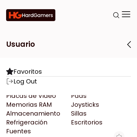
Categorías
Marcas
Tiendas
Usuario
Componentes
Accesorios
Todas las Marcas
Destacadas
Favoritos
Motherboards
Teclados
AMD
Log Out
Microprocesadores
Mouse
AOC
Placas de Video
Pads
AULA
Memorias RAM
Joysticks
Acer
Almacenamiento
Sillas
Adata
Refrigeración
Escritorios
AeroCool
Fuentes
Antec