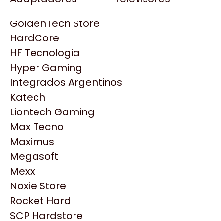
Gezatek
Gigabyte Aorus
GoldenTech Store
HP
HardCore
HyperX
HF Tecnologia
INNO3D
Hyper Gaming
Intel
Integrados Argentinos
Kingston
Katech
Lenovo
Liontech Gaming
Logitech
Max Tecno
MSI
Maximus
NVIDIA GeForce
Productos
Megasoft
NZXT
Mexx
PNY
Similares
Noxie Store
Palit
Rocket Hard
Philips
SCP Hardstore
Explorá más productos similares