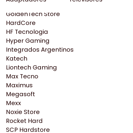
Gezatek
Gigabyte Aorus
GoldenTech Store
HP
HardCore
HyperX
HF Tecnologia
INNO3D
Hyper Gaming
Intel
Integrados Argentinos
Kingston
Katech
Lenovo
Liontech Gaming
Logitech
Max Tecno
MSI
Maximus
NVIDIA GeForce
Megasoft
NZXT
Productos
Mexx
PNY
Noxie Store
Palit
Similares
Rocket Hard
Philips
SCP Hardstore