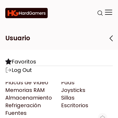
Categorías
Marcas
Tiendas
Usuario
Componentes
Accesorios
Todas las Marcas
Destacadas
Favoritos
Motherboards
Teclados
AMD
Log Out
Microprocesadores
Mouse
AOC
Placas de Video
Pads
AULA
Memorias RAM
Joysticks
Acer
Almacenamiento
Sillas
Adata
Refrigeración
Escritorios
AeroCool
Fuentes
Antec