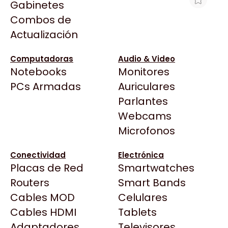
Gabinetes
Arkham
Combos de
MEMORIA RAM UDIMM KINGSTON
Asrock
Actualización
FURY BEAST 16GB DDR4 3200 MHZ
Asus
CL16 1.35V SINGLE NEGRO RGB
BenQ
Computadoras
Audio & Video
$514.251
Notebooks
Monitores
CX
Ver producto en la página de Gaming Point
Todas las Tiendas
PCs Armadas
Auriculares
Cooler Master
37 Bytes
Parlantes
Corsair
Acuario Insumos
Webcams
Cougar
ArmyTech
Microfonos
Crucial
Backup Computación
Deepcool
Conectividad
Electrónica
Click Gaming
Dell
Placas de Red
Smartwatches
Compufan Store
EVGA
Routers
Smart Bands
Dinobyte
Gamemax
Cables MOD
Celulares
Full H4rd
Genesis
Cables HDMI
Tablets
Gaming City
Adaptadores
Genius
Televisores