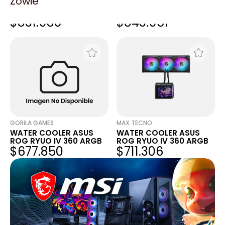
Zowie
COOLER CPU ASUS ROG
COOLER CPU ASUS ROG
RYUO IV SCL 360 ARGB
RYUO IV 360 WHITE ARGB
$831.980
$843.951
6.67" AMOLED SCREEN
6.67" AMOLED SCREEN
WATER COOLER
WATER COOLER
GORILA GAMES
MAX TECNO
WATER COOLER ASUS
WATER COOLER ASUS
ROG RYUO IV 360 ARGB
ROG RYUO IV 360 ARGB
$677.850
$711.306