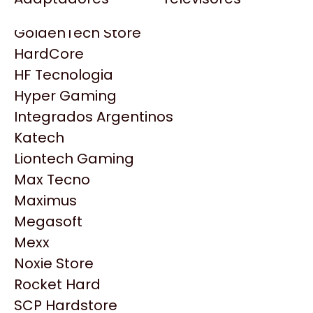
Gezatek
Gigabyte Aorus
GoldenTech Store
HP
HardCore
HyperX
HF Tecnologia
INNO3D
Hyper Gaming
Intel
Integrados Argentinos
Kingston
Katech
Lenovo
Liontech Gaming
Logitech
Max Tecno
MSI
Maximus
NVIDIA GeForce
Productos
Megasoft
NZXT
Mexx
PNY
Noxie Store
Similares
Palit
Rocket Hard
Philips
SCP Hardstore
Explorá más productos similares