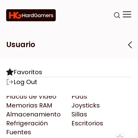
Categorías
Marcas
Tiendas
Usuario
Componentes
Accesorios
Todas las Marcas
Destacadas
Favoritos
Motherboards
Teclados
AMD
Log Out
Microprocesadores
Mouse
AOC
Placas de Video
Pads
AULA
Memorias RAM
Joysticks
Acer
Almacenamiento
Sillas
Adata
Refrigeración
Escritorios
AeroCool
Fuentes
Antec