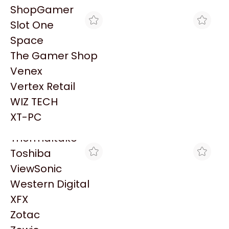
PowerColor
ShopGamer
Razer
Slot One
Redragon
Space
Samsung
The Gamer Shop
Sandisk
Venex
Sapphire
Vertex Retail
Seagate
BLACK
BLACK
WIZ TECH
COOLER CPU ASUS ROG
COOLER CPU ASUS ROG
Sentey
RYUO IV SLC 360 ARGB
RYUO IV 360 ARGB 6.67"
XT-PC
$847.634
$831.980
WHITE EDITION WATER
AMOLED SCREEN WATER
Solarmax
COOLER
COOLER
Thermaltake
Toshiba
ViewSonic
Western Digital
XFX
Zotac
BLACK
BLACK