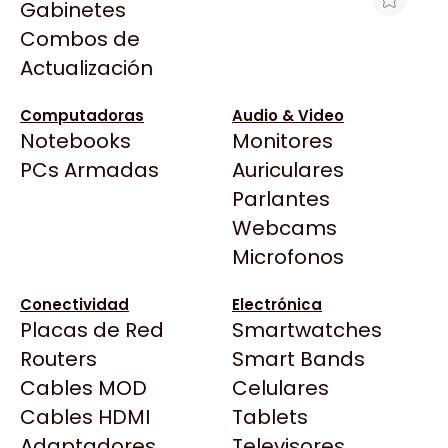
Gabinetes
Arkham
Combos de
WATER COOLER ASUS ROG RYUO IV
Asrock
Actualización
360 ARGB
Asus
$698.841
BenQ
Computadoras
Audio & Video
Ver producto en la página de Gaming Point
Notebooks
Monitores
CX
Todas las Tiendas
PCs Armadas
Auriculares
Cooler Master
37 Bytes
Parlantes
Corsair
Acuario Insumos
Webcams
Cougar
ArmyTech
Microfonos
Crucial
Backup Computación
Deepcool
Conectividad
Electrónica
Click Gaming
Dell
Placas de Red
Smartwatches
Compufan Store
EVGA
Routers
Smart Bands
Dinobyte
Gamemax
Cables MOD
Celulares
Full H4rd
Genesis
Cables HDMI
Tablets
Gaming City
Adaptadores
Genius
Televisores