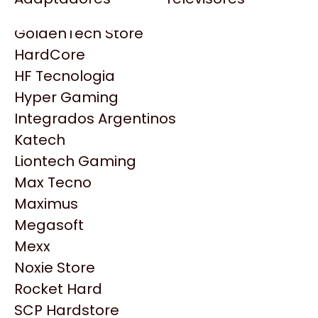
Gezatek
Gigabyte Aorus
GoldenTech Store
HP
HardCore
HyperX
HF Tecnologia
INNO3D
Hyper Gaming
Intel
Integrados Argentinos
Kingston
Katech
Lenovo
Liontech Gaming
Logitech
Max Tecno
MSI
Maximus
NVIDIA GeForce
Productos
Megasoft
NZXT
Mexx
PNY
Noxie Store
Similares
Palit
Rocket Hard
Philips
SCP Hardstore
Explorá más productos similares