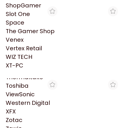
PowerColor
ShopGamer
Razer
Slot One
Redragon
Space
Samsung
The Gamer Shop
Sandisk
Venex
Sapphire
Vertex Retail
Seagate
SHOPGAMER
CROSSHAIR GAMING
WIZ TECH
WATER COOLER ASUS
WATER COOLER ASUS
Sentey
PRIME LC 240 ARGB
PRIME LC 240 ARGB
XT-PC
$158.877
$133.671
Solarmax
Thermaltake
Toshiba
ViewSonic
Western Digital
XFX
Zotac
MAX TECNO
THE GAMER SHOP