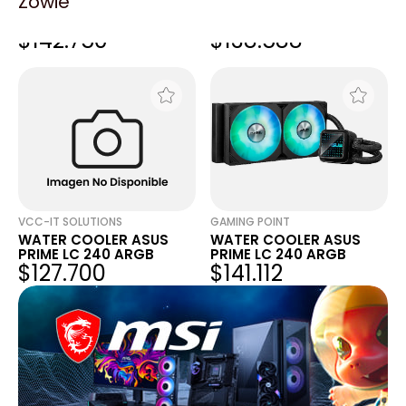
Zowie
WATER COOLER ASUS
WATER COOLER ASUS
PRIME LC 240 ARGB
PRIME LC 240 ARGB
$142.750
$138.588
VCC-IT SOLUTIONS
GAMING POINT
WATER COOLER ASUS
WATER COOLER ASUS
PRIME LC 240 ARGB
PRIME LC 240 ARGB
$127.700
$141.112