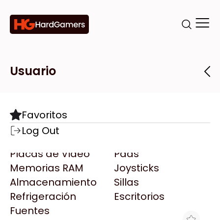
Categorías
Marcas
Tiendas
Usuario
Componentes
Accesorios
Todas las Marcas
Destacadas
Favoritos
Motherboards
Teclados
AMD
Log Out
Microprocesadores
Mouse
AOC
Placas de Video
Pads
AULA
Memorias RAM
Joysticks
Acer
Almacenamiento
Sillas
Adata
Refrigeración
Escritorios
AeroCool
Fuentes
Antec