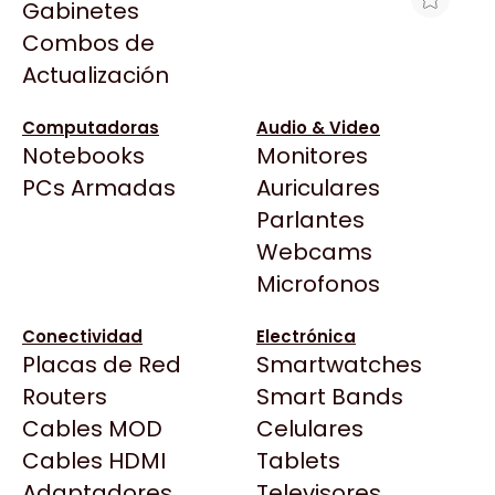
Gabinetes
Arkham
Combos de
WATER COOLER ASUS PRIME LC 240
Asrock
Actualización
ARGB
Asus
$147.113
BenQ
Computadoras
Audio & Video
Ver producto en la página de Gaming Point
Notebooks
Monitores
CX
Todas las Tiendas
PCs Armadas
Auriculares
Cooler Master
37 Bytes
Parlantes
Corsair
Acuario Insumos
Webcams
Cougar
ArmyTech
Microfonos
Crucial
Backup Computación
Deepcool
Conectividad
Electrónica
Click Gaming
Dell
Placas de Red
Smartwatches
Compufan Store
EVGA
Routers
Smart Bands
Dinobyte
Gamemax
Cables MOD
Celulares
Full H4rd
Genesis
Cables HDMI
Tablets
Gaming City
Adaptadores
Genius
Televisores