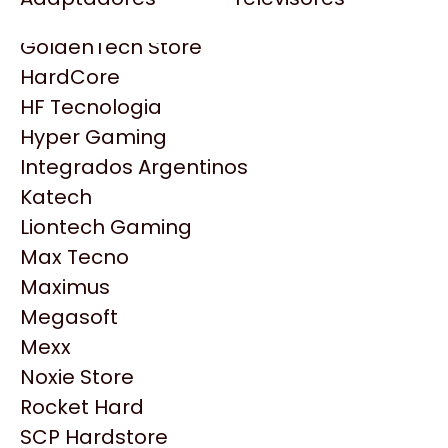
Gezatek
Gigabyte Aorus
GoldenTech Store
HP
HardCore
HyperX
HF Tecnologia
INNO3D
Hyper Gaming
Intel
Integrados Argentinos
Kingston
Katech
Lenovo
Liontech Gaming
Logitech
Max Tecno
MSI
Maximus
NVIDIA GeForce
Productos
Megasoft
NZXT
Mexx
PNY
Noxie Store
Similares
Palit
Rocket Hard
Philips
SCP Hardstore
Explorá más productos similares