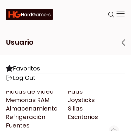
Categorías
Marcas
Tiendas
Usuario
Componentes
Accesorios
Todas las Marcas
Destacadas
Favoritos
Motherboards
Teclados
AMD
Log Out
Microprocesadores
Mouse
AOC
Placas de Video
Pads
AULA
Memorias RAM
Joysticks
Acer
Almacenamiento
Sillas
Adata
Refrigeración
Escritorios
AeroCool
Fuentes
Antec