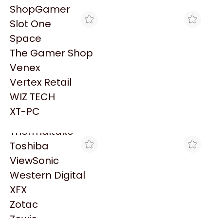
PowerColor
ShopGamer
Razer
Slot One
Redragon
Space
Samsung
The Gamer Shop
Sandisk
Venex
Sapphire
Vertex Retail
Seagate
THE GAMER SHOP
BRACATECH
WIZ TECH
MOTHERBOARD
MOTHERBOARD
Sentey
GIGABYTE B860 DS3H
GIGABYTE B860 DS3H
XT-PC
$299.930
$291.062
WIFI6E LGA1851 DDR5
WIFI6E LGA1851 DDR5
Solarmax
Thermaltake
Toshiba
ViewSonic
Western Digital
XFX
Zotac
CROSSHAIR GAMING
VENEX