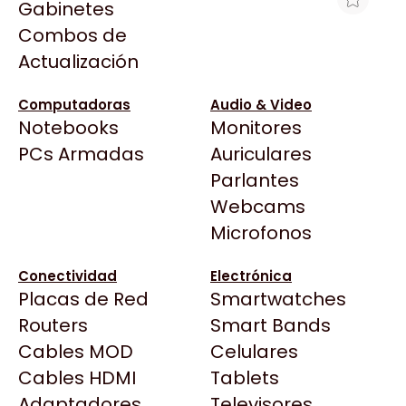
Gabinetes
Arkham
Combos de
MOTHERBOARD GIGABYTE B860
Asrock
Actualización
DS3H WIFI6E LGA1851 DDR5
Asus
$314.036
BenQ
Computadoras
Audio & Video
Ver producto en la página de Gaming Point
Notebooks
Monitores
CX
Todas las Tiendas
PCs Armadas
Auriculares
Cooler Master
37 Bytes
Parlantes
Corsair
Acuario Insumos
Webcams
Cougar
ArmyTech
Microfonos
Crucial
Backup Computación
Deepcool
Conectividad
Electrónica
Click Gaming
Dell
Placas de Red
Smartwatches
Compufan Store
EVGA
Routers
Smart Bands
Dinobyte
Gamemax
Cables MOD
Celulares
Full H4rd
Genesis
Cables HDMI
Tablets
Gaming City
Adaptadores
Genius
Televisores