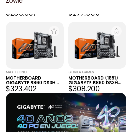
Zowie
MOTHERBOARD
MOTHERBOARD
GIGABYTE B860 DS3H
GIGABYTE B860 DS3H
$286.837
$277.999
WIFI6E LGA1851 DDR5
WIFI6E LGA1851 DDR5
MAX TECNO
GORILA GAMES
MOTHERBOARD
MOTHERBOARD (1851)
GIGABYTE B860 DS3H
GIGABYTE B860 DS3H
$323.402
$308.200
WIFI6E LGA1851 DDR5
WIFI6E LGA1851 DDR5