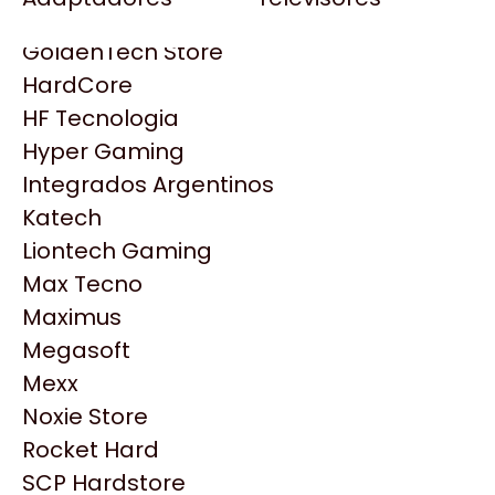
Gezatek
Gigabyte Aorus
GoldenTech Store
HP
HardCore
HyperX
HF Tecnologia
INNO3D
Hyper Gaming
Intel
Integrados Argentinos
Kingston
Katech
Lenovo
Liontech Gaming
Logitech
Max Tecno
MSI
Maximus
NVIDIA GeForce
Productos
Megasoft
NZXT
Mexx
PNY
Noxie Store
Similares
Palit
Rocket Hard
Philips
SCP Hardstore
Explorá más productos similares