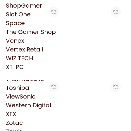
PowerColor
ShopGamer
Razer
Slot One
Redragon
Space
Samsung
The Gamer Shop
Sandisk
Venex
Sapphire
Vertex Retail
Seagate
INTEGRADOS ARGENTINOS
BLACK
WIZ TECH
MOTHER ASUS TUF
MOTHERBOARD ASUS
Sentey
GAMING B850M-E WIFI
TUF GAMING B850-E WIFI
XT-PC
$497.201
$504.012
AM5 DDR5 (TUF GAMING
AM5 DDR5
Solarmax
B850M-E WIFI)
Thermaltake
Toshiba
ViewSonic
Western Digital
XFX
Zotac
BRACATECH
GOLDENTECH STORE