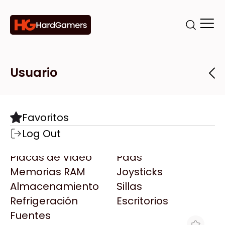
Categorías
Marcas
Tiendas
Usuario
Componentes
Accesorios
Todas las Marcas
Destacadas
Favoritos
Motherboards
Teclados
AMD
Log Out
Microprocesadores
Mouse
AOC
Placas de Video
Pads
AULA
Memorias RAM
Joysticks
Acer
Almacenamiento
Sillas
Adata
Refrigeración
Escritorios
AeroCool
Fuentes
Antec