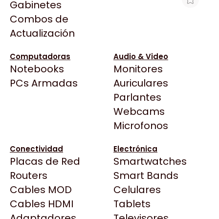
Gabinetes
Arkham
Combos de
MOTHERBOARD ASUS TUF GAMING
Asrock
Actualización
B850-E WIFI AM5 DDR5
Asus
$404.115
BenQ
Computadoras
Audio & Video
Ver producto en la página de Gaming Point
Notebooks
Monitores
CX
Todas las Tiendas
PCs Armadas
Auriculares
Cooler Master
37 Bytes
Parlantes
Corsair
Acuario Insumos
Webcams
Cougar
ArmyTech
Microfonos
Crucial
Backup Computación
Deepcool
Conectividad
Electrónica
Click Gaming
Dell
Placas de Red
Smartwatches
Compufan Store
EVGA
Routers
Smart Bands
Dinobyte
Gamemax
Cables MOD
Celulares
Full H4rd
Genesis
Cables HDMI
Tablets
Gaming City
Adaptadores
Genius
Televisores