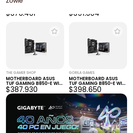
Zowie
MOTHERBOARD ASUS
MOTHERBOARD ASUS
TUF GAMING B850-E WIFI
TUF GAMING B850-E WIFI
$376.461
$391.304
AM5 DDR5
AM5 DDR5
THE GAMER SHOP
GORILA GAMES
MOTHERBOARD ASUS
MOTHERBOARD ASUS
TUF GAMING B850-E WIFI
TUF GAMING B850-E WIFI
$387.930
$398.650
AM5 DDR5
AM5 DDR5