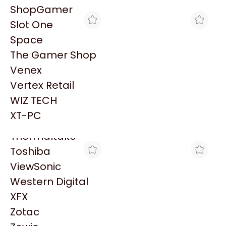
PowerColor
ShopGamer
Razer
Slot One
Redragon
Space
Samsung
The Gamer Shop
Sandisk
Venex
Sapphire
Vertex Retail
Seagate
CROSSHAIR GAMING
MAX TECNO
WIZ TECH
WATER COOLER MSI MAG
WATER COOLER MSI MAG
Sentey
CORELIQUID A13 240
CORELIQUID A13 240
XT-PC
$115.265
$125.120
BLACK
BLACK
Solarmax
Thermaltake
Toshiba
ViewSonic
Western Digital
XFX
Zotac
GORILA GAMES
BRACATECH