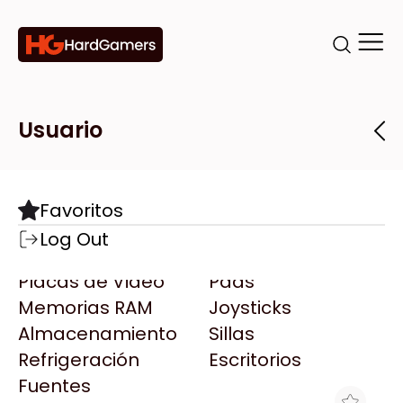
Categorías
Marcas
Tiendas
Usuario
Componentes
Accesorios
Todas las Marcas
Destacadas
Favoritos
Motherboards
Teclados
AMD
Log Out
Microprocesadores
Mouse
AOC
Placas de Video
Pads
AULA
Memorias RAM
Joysticks
Acer
Almacenamiento
Sillas
Adata
Refrigeración
Escritorios
AeroCool
Fuentes
Antec