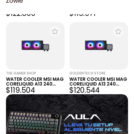
Zowie
WATER COOLER MSI MAG
WATER COOLER MSI MAG
CORELIQUID A13 240
CORELIQUID A13 240
$122.800
$115.971
BLACK
BLACK
THE GAMER SHOP
GOLDENTECH STORE
WATER COOLER MSI MAG
WATER COOLER MSI MAG
CORELIQUID A13 240
CORELIQUID A13 240
$119.504
$120.544
BLACK
BLACK