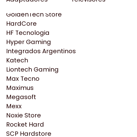
Gezatek
Gigabyte Aorus
GoldenTech Store
HP
HardCore
HyperX
HF Tecnologia
INNO3D
Hyper Gaming
Intel
Integrados Argentinos
Kingston
Katech
Lenovo
Liontech Gaming
Logitech
Max Tecno
MSI
Maximus
NVIDIA GeForce
Productos
Megasoft
NZXT
Mexx
PNY
Noxie Store
Similares
Palit
Rocket Hard
Philips
SCP Hardstore
Explorá más productos similares