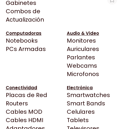
Gabinetes
Arkham
Combos de
WATER COOLER MSI MAG CORELIQUID
Asrock
Actualización
A13 240 BLACK
Asus
$125.950
BenQ
Computadoras
Audio & Video
Ver producto en la página de Gaming Point
Notebooks
Monitores
CX
Todas las Tiendas
PCs Armadas
Auriculares
Cooler Master
37 Bytes
Parlantes
Corsair
Acuario Insumos
Webcams
Cougar
ArmyTech
Microfonos
Crucial
Backup Computación
Deepcool
Conectividad
Electrónica
Click Gaming
Dell
Placas de Red
Smartwatches
Compufan Store
EVGA
Routers
Smart Bands
Dinobyte
Gamemax
Cables MOD
Celulares
Full H4rd
Genesis
Cables HDMI
Tablets
Gaming City
Adaptadores
Genius
Televisores