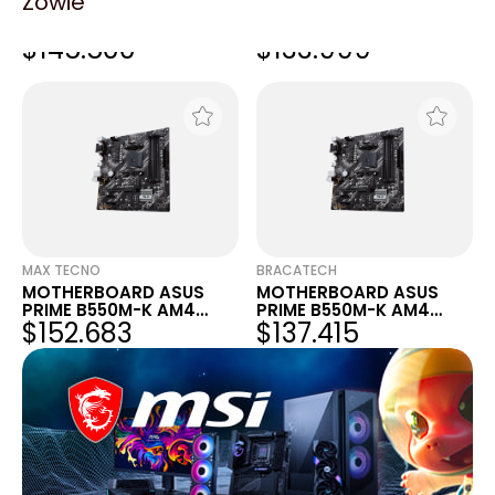
Zowie
MOTHERBOARD ASUS
MOTHERBOARD ASUS
PRIME B550M-K AM4
PRIME B550M-K AM4
$145.500
$133.999
DDR4
DDR4
MAX TECNO
BRACATECH
MOTHERBOARD ASUS
MOTHERBOARD ASUS
PRIME B550M-K AM4
PRIME B550M-K AM4
$152.683
$137.415
DDR4
DDR4