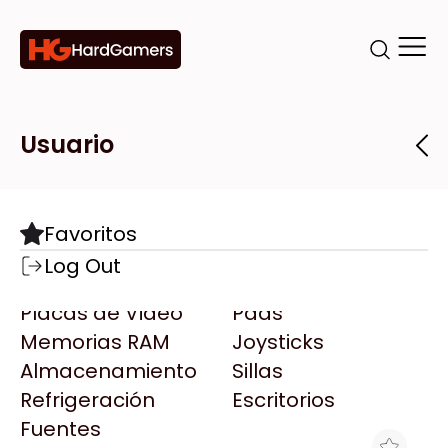
Categorías
Marcas
Tiendas
Usuario
Componentes
Accesorios
Todas las Marcas
Destacadas
Favoritos
Motherboards
Teclados
AMD
Log Out
Microprocesadores
Mouse
AOC
Placas de Video
Pads
AULA
Memorias RAM
Joysticks
Acer
Almacenamiento
Sillas
Adata
Refrigeración
Escritorios
AeroCool
Fuentes
Antec