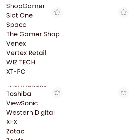
PowerColor
ShopGamer
Razer
Slot One
Redragon
Space
Samsung
The Gamer Shop
Sandisk
Venex
Sapphire
Vertex Retail
Seagate
THE GAMER SHOP
CROSSHAIR GAMING
WIZ TECH
MOTHERBOARD ASUS
MOTHERBOARD ASUS
Sentey
PRIME B550M-K AM4
PRIME B550M-K AM4
XT-PC
$141.601
$135.420
DDR4
DDR4
Solarmax
Thermaltake
Toshiba
ViewSonic
Western Digital
XFX
Zotac
GORILA GAMES
VENEX