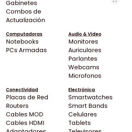
Gabinetes
Arkham
Combos de
MOTHERBOARD ASUS PRIME B550M-K
Asrock
Actualización
AM4 DDR4
Asus
$147.515
BenQ
Computadoras
Audio & Video
Ver producto en la página de Gaming Point
Notebooks
Monitores
CX
Todas las Tiendas
PCs Armadas
Auriculares
Cooler Master
37 Bytes
Parlantes
Corsair
Acuario Insumos
Webcams
Cougar
ArmyTech
Microfonos
Crucial
Backup Computación
Deepcool
Conectividad
Electrónica
Click Gaming
Dell
Placas de Red
Smartwatches
Compufan Store
EVGA
Routers
Smart Bands
Dinobyte
Gamemax
Cables MOD
Celulares
Full H4rd
Genesis
Cables HDMI
Tablets
Gaming City
Adaptadores
Genius
Televisores