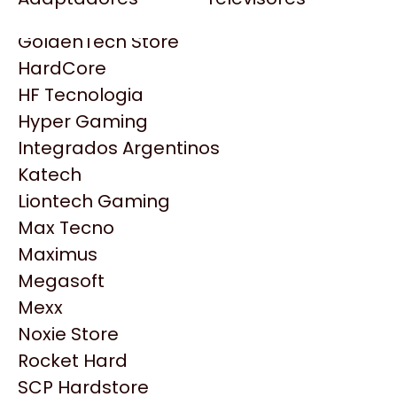
Gezatek
Gigabyte Aorus
GoldenTech Store
HP
HardCore
HyperX
HF Tecnologia
INNO3D
Hyper Gaming
Intel
Integrados Argentinos
Kingston
Katech
Lenovo
Liontech Gaming
Logitech
Max Tecno
MSI
Maximus
NVIDIA GeForce
Productos
Megasoft
NZXT
Mexx
PNY
Noxie Store
Similares
Palit
Rocket Hard
Philips
SCP Hardstore
Explorá más productos similares