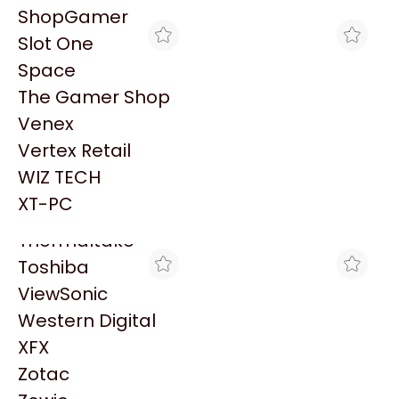
PowerColor
ShopGamer
Razer
Slot One
Redragon
Space
Samsung
The Gamer Shop
Sandisk
Venex
Sapphire
Vertex Retail
Seagate
BRACATECH
CROSSHAIR GAMING
WIZ TECH
WATER COOLER MSI MAG
WATER COOLER MSI MAG
Sentey
CORELIQUID A13 240
CORELIQUID A13 240
XT-PC
$123.376
$122.624
WHITE
WHITE
Solarmax
Thermaltake
Toshiba
ViewSonic
Western Digital
XFX
Zotac
CLICK GAMING
GORILA GAMES