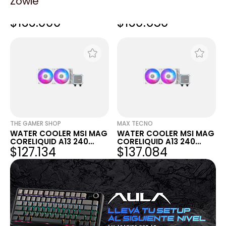
Zowie
WATER COOLER MSI MAG
WATER COOLER MSI MAG
CORELIQUID A13 240
CORELIQUID A13 240
$133.000
$130.650
WHITE
WHITE
THE GAMER SHOP
MAX TECNO
WATER COOLER MSI MAG
WATER COOLER MSI MAG
CORELIQUID A13 240
CORELIQUID A13 240
$127.134
$137.084
WHITE
WHITE