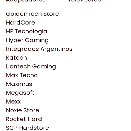
Gezatek
Gigabyte Aorus
GoldenTech Store
HP
HardCore
HyperX
HF Tecnologia
INNO3D
Hyper Gaming
Intel
Integrados Argentinos
Kingston
Katech
Lenovo
Liontech Gaming
Logitech
Max Tecno
MSI
Maximus
NVIDIA GeForce
Productos
Megasoft
NZXT
Mexx
PNY
Noxie Store
Similares
Palit
Rocket Hard
Philips
SCP Hardstore
Explorá más productos similares