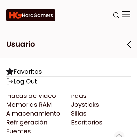
Categorías
Marcas
Tiendas
Usuario
Componentes
Accesorios
Todas las Marcas
Destacadas
Favoritos
Motherboards
Teclados
AMD
Log Out
Microprocesadores
Mouse
AOC
Placas de Video
Pads
AULA
Memorias RAM
Joysticks
Acer
Almacenamiento
Sillas
Adata
Refrigeración
Escritorios
AeroCool
Fuentes
Antec