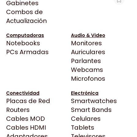
Gabinetes
Arkham
Combos de
WATER COOLER MSI MAG CORELIQUID
Asrock
Actualización
A13 240 WHITE
Asus
$133.992
BenQ
Computadoras
Audio & Video
Ver producto en la página de Gaming Point
Notebooks
Monitores
CX
Todas las Tiendas
PCs Armadas
Auriculares
Cooler Master
37 Bytes
Parlantes
Corsair
Acuario Insumos
Webcams
Cougar
ArmyTech
Microfonos
Crucial
Backup Computación
Deepcool
Conectividad
Electrónica
Click Gaming
Dell
Placas de Red
Smartwatches
Compufan Store
EVGA
Routers
Smart Bands
Dinobyte
Gamemax
Cables MOD
Celulares
Full H4rd
Genesis
Cables HDMI
Tablets
Gaming City
Adaptadores
Genius
Televisores