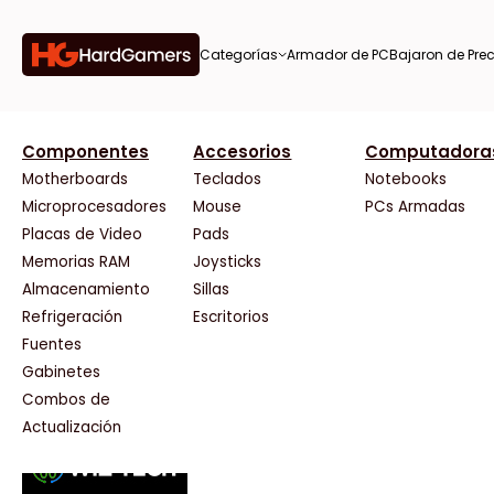
Categorías
Armador de PC
Bajaron de Prec
orías
Componentes
Accesorios
Computadora
AMD
CX
37 Bytes
Gigabyte Ao
Tiendas destacadas
or de
Motherboards
Teclados
Notebooks
AOC
Cooler Master
Acuario Insumos
HP
Microprocesadores
Mouse
PCs Armadas
AULA
Corsair
ArmyTech
HyperX
Placas de Video
Pads
Acer
Cougar
Backup Computación
INNO3D
Memorias RAM
Joysticks
on de
Adata
Crucial
Click Gaming
Intel
Almacenamiento
Sillas
AeroCool
Deepcool
Compufan Store
Kingston
Antec
Dell
Dinobyte
Lenovo
Refrigeración
Escritorios
Arkham
EVGA
Full H4rd
Logitech
Fuentes
as
Asrock
Gamemax
Gaming City
MSI
Gabinetes
Asus
Genesis
Gezatek
NVIDIA GeFo
Combos de
BenQ
Genius
GoldenTech Store
NZXT
s
Actualización