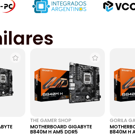
ilares
THE GAMER SHOP
GORILA G
BYTE
MOTHERBOARD GIGABYTE
MOTHERBO
B840M H AM5 DDR5
B840M H 