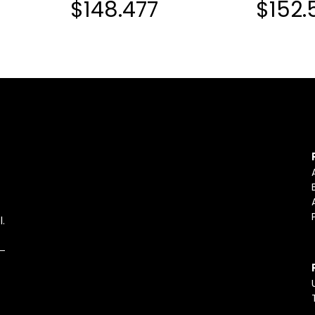
$148.477
$152.
l.