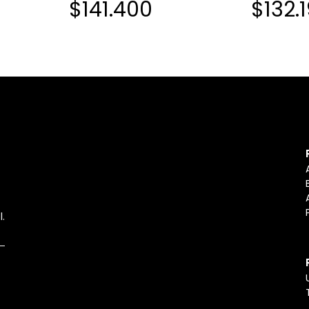
$141.400
$132.
l.