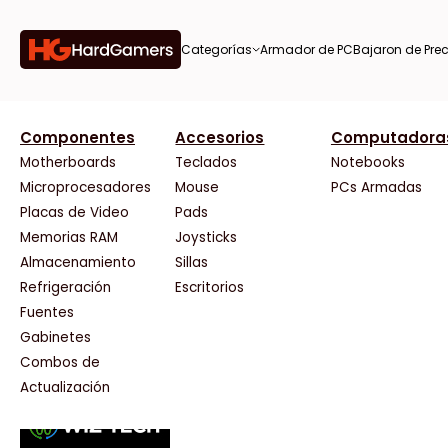
Categorías
Armador de PC
Bajaron de Prec
orías
Componentes
Accesorios
Computadora
AMD
CX
37 Bytes
Gigabyte Ao
Tiendas destacadas
or de
Motherboards
Teclados
Notebooks
AOC
Cooler Master
Acuario Insumos
HP
Microprocesadores
Mouse
PCs Armadas
AULA
Corsair
ArmyTech
HyperX
Placas de Video
Pads
Acer
Cougar
Backup Computación
INNO3D
Memorias RAM
Joysticks
on de
Adata
Crucial
Click Gaming
Intel
Almacenamiento
Sillas
AeroCool
Deepcool
Compufan Store
Kingston
Antec
Dell
Dinobyte
Lenovo
Refrigeración
Escritorios
Arkham
EVGA
Full H4rd
Logitech
Fuentes
as
Asrock
Gamemax
Gaming City
MSI
Gabinetes
Asus
Genesis
Gezatek
NVIDIA GeFo
Combos de
BenQ
Genius
GoldenTech Store
NZXT
s
Actualización