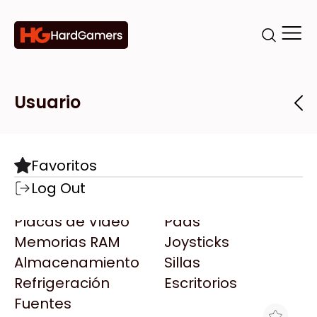
Categorías
Marcas
Tiendas
Usuario
Componentes
Accesorios
Todas las Marcas
Destacadas
Favoritos
Motherboards
Teclados
AMD
Log Out
Microprocesadores
Mouse
AOC
Placas de Video
Pads
AULA
Memorias RAM
Joysticks
Acer
Almacenamiento
Sillas
Adata
Refrigeración
Escritorios
AeroCool
Fuentes
Antec