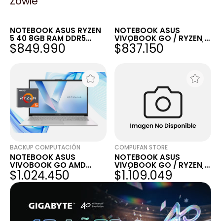
Zowie
HF TECNOLOGIA
COMPUFAN STORE
NOTEBOOK ASUS RYZEN
NOTEBOOK ASUS
5 40 8GB RAM DDR5
VIVOBOOK GO / RYZEN 5
$849.990
$837.150
512GB SSD VIVOBOOK
40 / 8GB RAM LPDDR5 /
GO E1504FA W11 15.6" FHD
SSD NVME 512GB /
BLACK
PANTALLA 15.6
PULGADAS / WINDOWS 11
BACKUP COMPUTACIÓN
COMPUFAN STORE
NOTEBOOK ASUS
NOTEBOOK ASUS
VIVOBOOK GO AMD
VIVOBOOK GO / RYZEN 5
$1.024.450
$1.109.049
RYZEN™ 5 7520U 8GB
40 / 8GB RAM LPDDR5 /
RAM 512GB SSD 15.6" FHD
SSD NVME 1TB /
PANTALLA 15.6
PULGADAS / WINDOWS 11