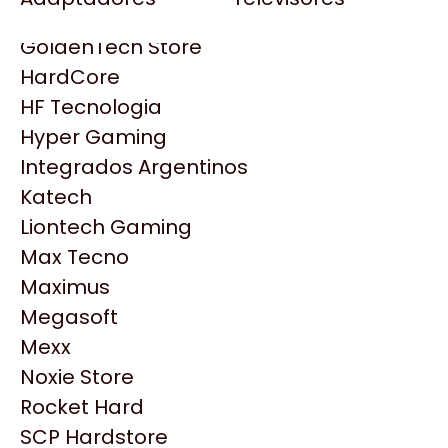
Gezatek
Gigabyte Aorus
GoldenTech Store
HP
HardCore
HyperX
HF Tecnologia
INNO3D
Hyper Gaming
Intel
Integrados Argentinos
Kingston
Katech
Lenovo
Liontech Gaming
Logitech
Max Tecno
MSI
Maximus
NVIDIA GeForce
Megasoft
NZXT
Mexx
Productos
PNY
Noxie Store
Palit
Rocket Hard
Similares
Philips
SCP Hardstore