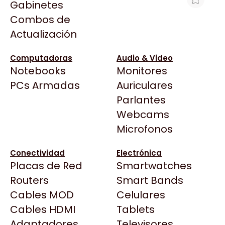
Gabinetes
Arkham
Combos de
NOTEBOOK ASUS VIVOBOOK GO
Asrock
Actualización
E1504FA-WS51 15.6" AMD RYZEN 5 40
Asus
FHD 8GB RAM 512GB NVME W11H
BenQ
Computadoras
Audio & Video
$1.120.888
Notebooks
Monitores
CX
Ver producto en la página de Integrados
Todas las Tiendas
PCs Armadas
Auriculares
Cooler Master
Argentinos
37 Bytes
Parlantes
Corsair
Acuario Insumos
Webcams
Cougar
ArmyTech
Microfonos
Crucial
Backup Computación
Deepcool
Conectividad
Electrónica
Click Gaming
Dell
Placas de Red
Smartwatches
Compufan Store
EVGA
Routers
Smart Bands
Dinobyte
Gamemax
Cables MOD
Celulares
Full H4rd
Genesis
Cables HDMI
Tablets
Gaming City
Adaptadores
Genius
Televisores