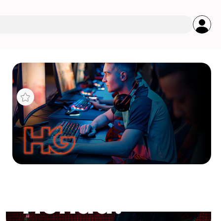
s
D
YZEN
S