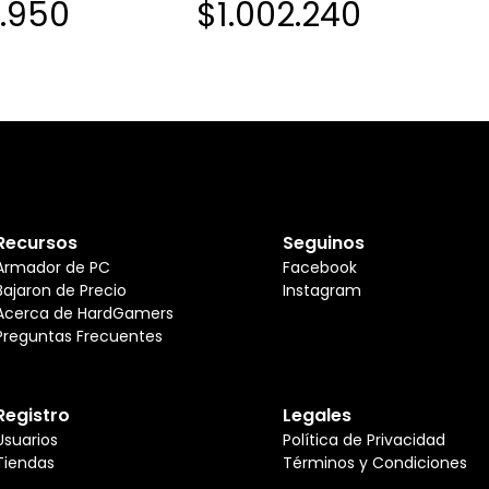
5.950
$1.002.240
RAM 256GB WIN11
5 40 8GB RAM 256GB NVME
Recursos
Seguinos
Armador de PC
Facebook
Bajaron de Precio
Instagram
Acerca de HardGamers
Preguntas Frecuentes
Registro
Legales
Usuarios
Política de Privacidad
Tiendas
Términos y Condiciones