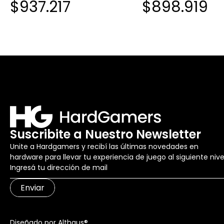
$937.217
$898.919
FHD W11 ABYSS BLUE
256GB 15" WIN 11
Suscribite a Nuestro Newsletter
Unite a Hardgamers y recibí las últimas novedades en
hardware para llevar tu experiencia de juego al siguiente nive
Enviar
Diseñado por Althaus®