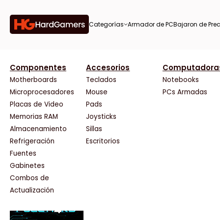
Categorías
Armador de PC
Bajaron de Prec
orías
Componentes
Accesorios
Computadora
AMD
CX
37 Bytes
Gigabyte Ao
Tiendas destacadas
or de
Motherboards
Teclados
Notebooks
AOC
Cooler Master
Acuario Insumos
HP
Microprocesadores
Mouse
PCs Armadas
AULA
Corsair
ArmyTech
HyperX
Placas de Video
Pads
Acer
Cougar
Backup Computación
INNO3D
Memorias RAM
Joysticks
on de
Adata
Crucial
Click Gaming
Intel
Almacenamiento
Sillas
AeroCool
Deepcool
Compufan Store
Kingston
Antec
Dell
Dinobyte
Lenovo
Refrigeración
Escritorios
Arkham
EVGA
Full H4rd
Logitech
Fuentes
as
Asrock
Gamemax
Gaming City
MSI
Gabinetes
Asus
Genesis
Gezatek
NVIDIA GeFo
Combos de
BenQ
Genius
GoldenTech Store
NZXT
s
Actualización