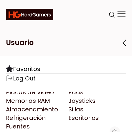
Categorías
Marcas
Tiendas
Usuario
Componentes
Accesorios
Todas las Marcas
Destacadas
Favoritos
Motherboards
Teclados
AMD
Log Out
Microprocesadores
Mouse
AOC
Placas de Video
Pads
AULA
Memorias RAM
Joysticks
Acer
Almacenamiento
Sillas
Adata
Refrigeración
Escritorios
AeroCool
Fuentes
Antec