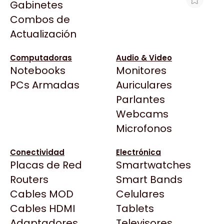
Gabinetes
Arkham
Combos de
EXTENSOR DE RANGO TP-LINK RE200
Asrock
Actualización
AC750 DUAL BAND
Asus
$38.301
BenQ
Computadoras
Audio & Video
Ver producto en la página de Max Tecno
Notebooks
Monitores
CX
Todas las Tiendas
PCs Armadas
Auriculares
Cooler Master
37 Bytes
Parlantes
Corsair
Acuario Insumos
Webcams
Cougar
ArmyTech
Microfonos
Crucial
Backup Computación
Deepcool
Conectividad
Electrónica
Click Gaming
Dell
Placas de Red
Smartwatches
Compufan Store
EVGA
Routers
Smart Bands
Dinobyte
Gamemax
Cables MOD
Celulares
Full H4rd
Genesis
Cables HDMI
Tablets
Gaming City
Adaptadores
Genius
Televisores