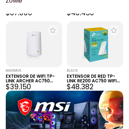
Zowie
EXTENSOR DE SEÑAL WIFI
EXTENSOR DE RANGO
TP-LINK AC750 RE200
WIFI TP LINK RE200
$37.000
$40.450
DUAL BAND
AC750MBPS DUAL BAND
MAXIMUS
BLACK
EXTENSOR DE WIFI TP-
EXTENSOR DE RED TP-
LINK ARCHER AC750
LINK RE200 AC750 WIFI
$39.150
$48.382
RE200 DUAL BAND
DUAL BAND 750MBPS