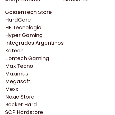
Gezatek
Gigabyte Aorus
GoldenTech Store
HP
HardCore
HyperX
HF Tecnologia
INNO3D
Hyper Gaming
Intel
Integrados Argentinos
Kingston
Katech
Lenovo
Liontech Gaming
Logitech
Max Tecno
MSI
Maximus
NVIDIA GeForce
Productos
Megasoft
NZXT
Mexx
PNY
Noxie Store
Similares
Palit
Rocket Hard
Philips
SCP Hardstore
Explorá más productos similares