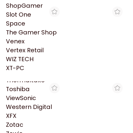
PowerColor
ShopGamer
Razer
Slot One
Redragon
Space
Samsung
The Gamer Shop
Sandisk
Venex
Sapphire
Vertex Retail
Seagate
CLICK GAMING
VENEX
WIZ TECH
EXTENSOR DE RANGO
EXTENSOR DE RANGO
Sentey
TP-LINK RE200 AC750
TP-LINK AC750 RE200
XT-PC
$40.000
$36.399
DUAL BAND
DUAL BAND 750MBPS
Solarmax
Thermaltake
Toshiba
ViewSonic
Western Digital
XFX
Zotac
LIONTECH GAMING
BACKUP COMPUTACIÓN