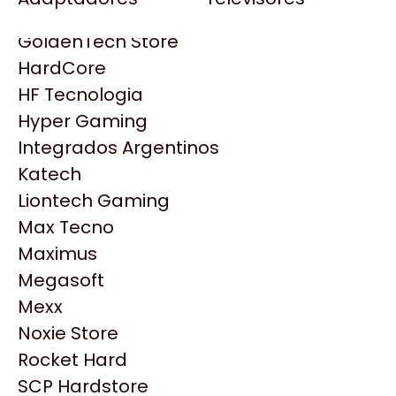
Gezatek
Gigabyte Aorus
GoldenTech Store
HP
HardCore
HyperX
HF Tecnologia
INNO3D
Hyper Gaming
Intel
Integrados Argentinos
Kingston
Katech
Lenovo
Liontech Gaming
Logitech
Max Tecno
MSI
Maximus
NVIDIA GeForce
Megasoft
Productos
NZXT
Mexx
PNY
Noxie Store
Palit
Similares
Rocket Hard
Philips
SCP Hardstore