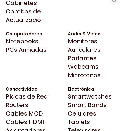
Gabinetes
Arkham
Combos de
TECLADO INALÁMBRICO CORSAIR
Asrock
Actualización
GAMING K70 CORE TKL MECANICO
Asus
RGB -SWITCH MLX RED V2
BenQ
Computadoras
Audio & Video
$214.740
Notebooks
Monitores
CX
Ver producto en la página de Maximus
Todas las Tiendas
PCs Armadas
Auriculares
Cooler Master
37 Bytes
Parlantes
Corsair
Acuario Insumos
Webcams
Cougar
ArmyTech
Microfonos
Crucial
Backup Computación
Deepcool
Conectividad
Electrónica
Click Gaming
Dell
Placas de Red
Smartwatches
Compufan Store
EVGA
Routers
Smart Bands
Dinobyte
Gamemax
Cables MOD
Celulares
Full H4rd
Genesis
Cables HDMI
Tablets
Gaming City
Adaptadores
Genius
Televisores