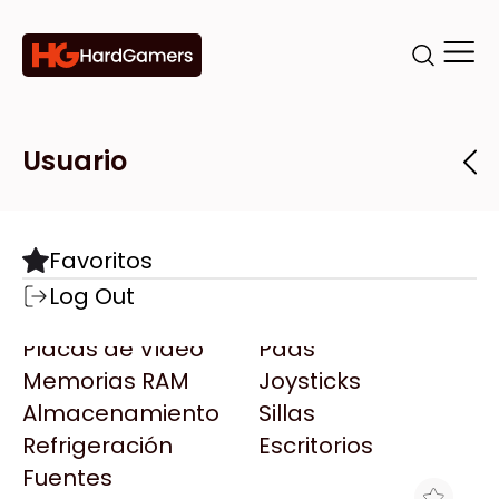
Categorías
Marcas
Tiendas
Usuario
Componentes
Accesorios
Todas las Marcas
Destacadas
Favoritos
Motherboards
Teclados
AMD
Log Out
Microprocesadores
Mouse
AOC
Placas de Video
Pads
AULA
Memorias RAM
Joysticks
Acer
Almacenamiento
Sillas
Adata
Refrigeración
Escritorios
AeroCool
Fuentes
Antec