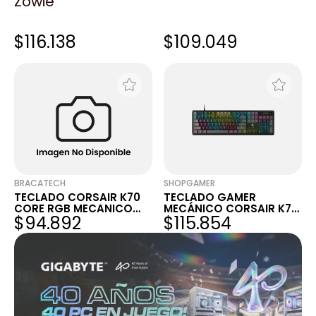
Zowie
BLACK
A4 FULL
TECLADO CORSAIR K70
TECLADO CORSAIR K70
CORE RGB MECANICO
CORE RGB MECANICO
$116.138
$109.049
MLX RED CARBON GRAY
MLX RED CARBON GRAY
(6790)
BRACATECH
SHOPGAMER
TECLADO CORSAIR K70
TECLADO GAMER
CORE RGB MECANICO
MECÁNICO CORSAIR K70
$94.892
$115.854
MLX RED CARBON GRAY
CORE RGB USB MLX RED
(6790)
GRIS EN