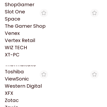
PowerColor
Explorá más productos similares
ShopGamer
Razer
Slot One
Redragon
Space
Samsung
The Gamer Shop
Sandisk
Venex
Sapphire
Vertex Retail
Seagate
DINOBYTE
SHOPGAMER
WIZ TECH
Sentey
TECLADO MECANICO
TECLADO GAMER
XT-PC
WIRELESS CORSAIR K70
MECÁNICO CORSAIR K70
Solarmax
$284.670
$174.721
CORE TKL (MLX RED) RGB
CORE TKL RGB MLX RED
NEGRO
Thermaltake
Toshiba
ViewSonic
Western Digital
XFX
Zotac