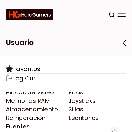
Categorías
Marcas
Tiendas
Usuario
Componentes
Accesorios
Todas las Marcas
Destacadas
Favoritos
Motherboards
Teclados
AMD
Log Out
Microprocesadores
Mouse
AOC
Placas de Video
Pads
AULA
Memorias RAM
Joysticks
Acer
Almacenamiento
Sillas
Adata
Refrigeración
Escritorios
AeroCool
Fuentes
Antec