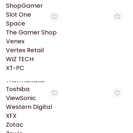
PowerColor
Explorá más productos similares
ShopGamer
Razer
Slot One
Redragon
Space
Samsung
The Gamer Shop
Sandisk
Venex
Sapphire
Vertex Retail
Seagate
WIZ TECH
LIONTECH GAMING
SCP HARDSTORE
Sentey
MOUSE ASUS P309 TUF
MOUSE ASUS TUF P309
XT-PC
GAMING M3 GEN II
GAMING M3 GEN II
Solarmax
$36.000
$30.585
Thermaltake
Toshiba
ViewSonic
Western Digital
XFX
Zotac