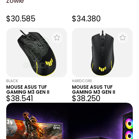
Zowie
SILVERHARD
KATECH
MOUSE ASUS TUF P309
MOUSE ASUS TUF
GAMING M3 GEN II
GAMING M3 GEN II
$30.585
$34.380
BLACK
HARDCORE
MOUSE ASUS TUF
MOUSE ASUS TUF
GAMING M3 GEN II
GAMING M3 GEN II
$38.541
$38.250