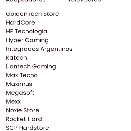
Gezatek
Gigabyte Aorus
GoldenTech Store
HP
HardCore
HyperX
HF Tecnologia
INNO3D
Hyper Gaming
Intel
Integrados Argentinos
Kingston
Katech
Lenovo
Liontech Gaming
Logitech
Max Tecno
MSI
Maximus
NVIDIA GeForce
Megasoft
NZXT
Productos
Mexx
PNY
Noxie Store
Palit
Similares
Rocket Hard
Philips
SCP Hardstore