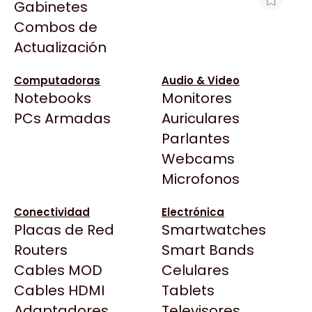
Gabinetes
Arkham
Combos de
PERIFERICOS MOUSE USB ASUS TUF
Asrock
Actualización
GAMING M3 GEN II P309
Asus
$33.150
BenQ
Computadoras
Audio & Video
Ver producto en la página de MyM
Notebooks
Monitores
CX
Computacion
Todas las Tiendas
PCs Armadas
Auriculares
Cooler Master
37 Bytes
Parlantes
Corsair
Acuario Insumos
Webcams
Cougar
ArmyTech
Microfonos
Crucial
Backup Computación
Deepcool
Conectividad
Electrónica
Click Gaming
Dell
Placas de Red
Smartwatches
Compufan Store
EVGA
Routers
Smart Bands
Dinobyte
Gamemax
Cables MOD
Celulares
Full H4rd
Genesis
Cables HDMI
Tablets
Gaming City
Adaptadores
Genius
Televisores