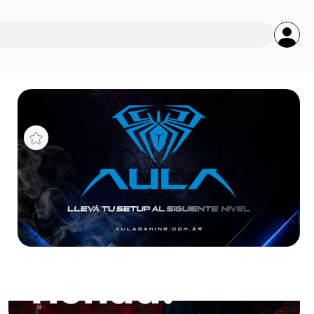
s
TRIX
AM5