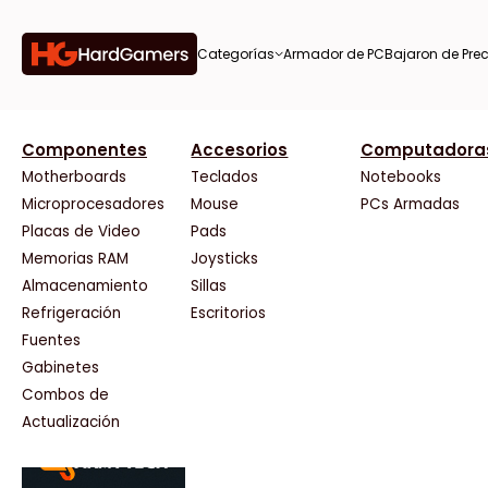
Categorías
Armador de PC
Bajaron de Prec
orías
Componentes
Accesorios
Computadora
AMD
CX
37 Bytes
Gigabyte Ao
Tiendas destacadas
or de
Motherboards
Teclados
Notebooks
AOC
Cooler Master
Acuario Insumos
HP
Microprocesadores
Mouse
PCs Armadas
AULA
Corsair
ArmyTech
HyperX
Placas de Video
Pads
Acer
Cougar
Backup Computación
INNO3D
Memorias RAM
Joysticks
on de
Adata
Crucial
Click Gaming
Intel
Almacenamiento
Sillas
AeroCool
Deepcool
Compufan Store
Kingston
Antec
Dell
Dinobyte
Lenovo
Refrigeración
Escritorios
Arkham
EVGA
Full H4rd
Logitech
Fuentes
as
Asrock
Gamemax
Gaming City
MSI
Gabinetes
Asus
Genesis
Gezatek
NVIDIA GeFo
Combos de
BenQ
Genius
GoldenTech Store
NZXT
s
Actualización