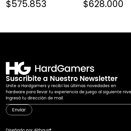
$575.853
$628.000
AM5 DDR5
AM5 DDR5
Suscribite a Nuestro Newsletter
Unite a Hardgamers y recibí las últimas novedades en
hardware para llevar tu experiencia de juego al siguiente nive
Enviar
Diseñado por Althaus®