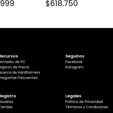
.999
$618.750
AM5 DDR5
Recursos
Seguinos
Armador de PC
Facebook
Bajaron de Precio
Instagram
Acerca de HardGamers
Preguntas Frecuentes
Registro
Legales
Usuarios
Política de Privacidad
Tiendas
Términos y Condiciones