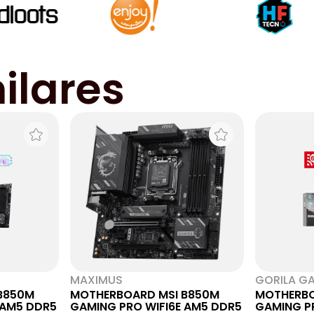
ilares
MAXIMUS
GORILA G
B850M
MOTHERBOARD MSI B850M
MOTHERBO
 AM5 DDR5
GAMING PRO WIFI6E AM5 DDR5
GAMING P