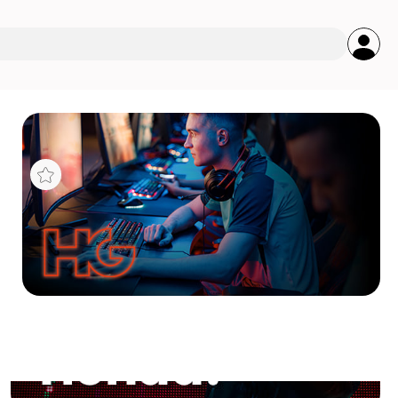
s
DR5