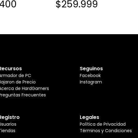
.400
$259.999
MATX DDR5 PCIE 4.0 M.2 GEN5
LAN 2.5G
Recursos
Seguinos
Armador de PC
Facebook
Bajaron de Precio
Instagram
Acerca de HardGamers
Preguntas Frecuentes
Registro
Legales
Usuarios
Política de Privacidad
Tiendas
Términos y Condiciones