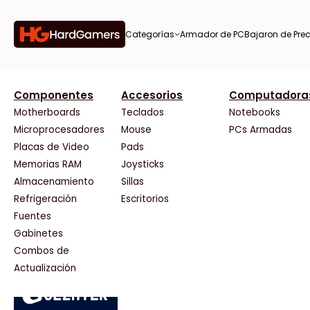
Categorías
Armador de PC
Bajaron de Prec
orías
Componentes
Accesorios
Computadora
AMD
CX
37 Bytes
Gigabyte Ao
Tiendas destacadas
or de
Motherboards
Teclados
Notebooks
AOC
Cooler Master
Acuario Insumos
HP
Microprocesadores
Mouse
PCs Armadas
AULA
Corsair
ArmyTech
HyperX
Placas de Video
Pads
Acer
Cougar
Backup Computación
INNO3D
Memorias RAM
Joysticks
on de
Adata
Crucial
Click Gaming
Intel
Almacenamiento
Sillas
AeroCool
Deepcool
Compufan Store
Kingston
Antec
Dell
Dinobyte
Lenovo
Refrigeración
Escritorios
Arkham
EVGA
Full H4rd
Logitech
Fuentes
as
Asrock
Gamemax
Gaming City
MSI
Gabinetes
Asus
Genesis
Gezatek
NVIDIA GeFo
Combos de
BenQ
Genius
GoldenTech Store
NZXT
s
Actualización