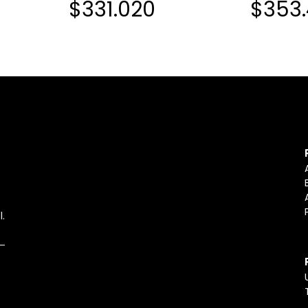
$331.020
$353
l.