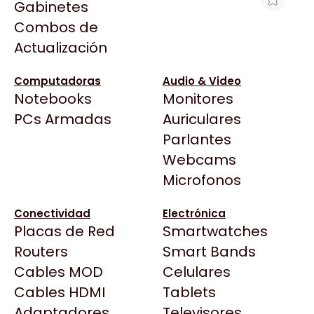
Gabinetes
Arkham
Combos de
PEN DRIVE 3.2 DTX 64GB EXODIA AZUL
Asrock
Actualización
Asus
$20.653
BenQ
Ver producto en la página de ShopGamer
Computadoras
Audio & Video
Notebooks
Monitores
CX
Todas las Tiendas
PCs Armadas
Auriculares
Cooler Master
37 Bytes
Parlantes
Corsair
Acuario Insumos
Webcams
Cougar
ArmyTech
Microfonos
Crucial
Backup Computación
Deepcool
Conectividad
Electrónica
Click Gaming
Dell
Placas de Red
Smartwatches
Compufan Store
EVGA
Routers
Smart Bands
Dinobyte
Gamemax
Cables MOD
Celulares
Full H4rd
Genesis
Cables HDMI
Tablets
Gaming City
Adaptadores
Genius
Televisores