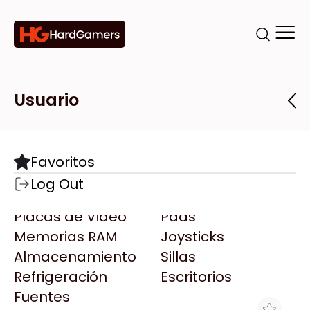
Categorías
Marcas
Tiendas
Usuario
Componentes
Accesorios
Todas las Marcas
Destacadas
Favoritos
Motherboards
Teclados
AMD
Log Out
Microprocesadores
Mouse
AOC
Placas de Video
Pads
AULA
Memorias RAM
Joysticks
Acer
Almacenamiento
Sillas
Adata
Refrigeración
Escritorios
AeroCool
Fuentes
Antec