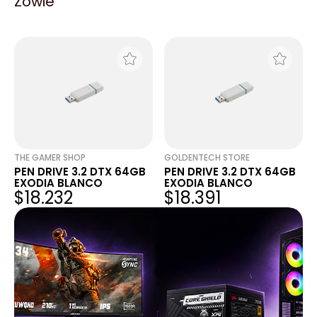
Zowie
EXODIA AZUL
EXODIA AZUL
$18.020
$21.381
THE GAMER SHOP
GOLDENTECH STORE
PEN DRIVE 3.2 DTX 64GB
PEN DRIVE 3.2 DTX 64GB
EXODIA BLANCO
EXODIA BLANCO
$18.232
$18.391