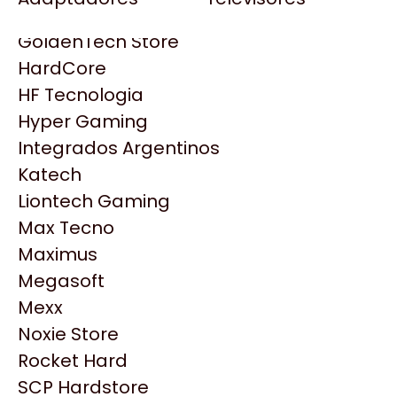
Gezatek
Gigabyte Aorus
GoldenTech Store
HP
HardCore
HyperX
HF Tecnologia
INNO3D
Hyper Gaming
Intel
Integrados Argentinos
Kingston
Katech
Lenovo
Liontech Gaming
Logitech
Max Tecno
MSI
Maximus
Productos
NVIDIA GeForce
Megasoft
NZXT
Mexx
Similares
PNY
Noxie Store
Palit
Rocket Hard
Philips
Explorá más productos similares
SCP Hardstore