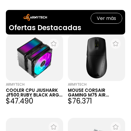
Ver más
Ofertas Destacadas
ARMYTECH
ARMYTECH
COOLER CPU JIUSHARK
MOUSE CORSAIR
JF500 RUBY BLACK ARGB
GAMING M75 AIR
$47.490
$76.371
(1851 / AM5) 265W
WIRELESS ULTRA WEIGHT
BLACK