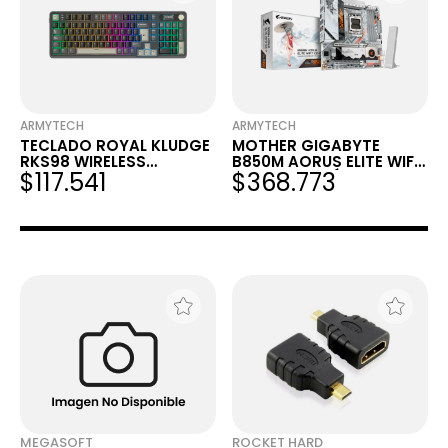
ARMYTECH
ARMYTECH
TECLADO ROYAL KLUDGE
MOTHER GIGABYTE
RKS98 WIRELESS
B850M AORUS ELITE WIFI
$117.541
$368.773
PHANTOM SWITCH
7 ICE-P EDICIÓN
CHARTREUSE 96%
LIMITADA
MEGASOFT
ROCKET HARD