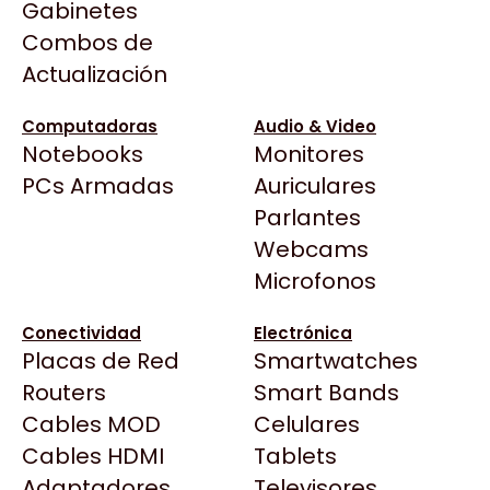
Gabinetes
Arkham
Precio más bajo
Filtrar
Combos de
Asrock
Actualización
Asus
BenQ
Computadoras
Audio & Video
Notebooks
Monitores
CX
Todas las Tiendas
PCs Armadas
Auriculares
Cooler Master
37 Bytes
Parlantes
Corsair
INTEGRADOS ARGENTINOS
MYM COMPUTACION
Acuario Insumos
Webcams
Cougar
ADAPTADOR IPOD 32 PIN
ADAPTADOR CELULAR
ArmyTech
Microfonos
CONNECTOR (H) /
TABLET SAMSUNG A USB
Crucial
$160
$200
LIGHTNING (M) NETMAK
HEMBRA
Backup Computación
Deepcool
NM-C87
Conectividad
Electrónica
Click Gaming
Dell
Placas de Red
Smartwatches
Compufan Store
EVGA
Routers
Smart Bands
Dinobyte
Gamemax
Cables MOD
Celulares
Full H4rd
Genesis
Cables HDMI
Tablets
Gaming City
Adaptadores
Genius
Televisores