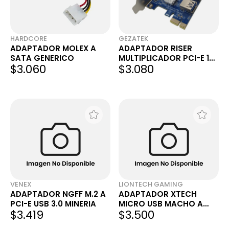
HARDCORE
GEZATEK
ADAPTADOR MOLEX A
ADAPTADOR RISER
SATA GENERICO
MULTIPLICADOR PCI-E 1X
$3.060
$3.080
A 4X USB 3.0 MINERÍA
VENEX
LIONTECH GAMING
ADAPTADOR NGFF M.2 A
ADAPTADOR XTECH
PCI-E USB 3.0 MINERIA
MICRO USB MACHO A
$3.419
$3.500
USB-A HEMBRA