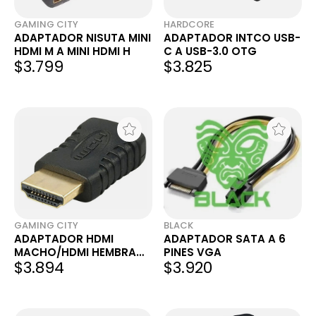
GAMING CITY
HARDCORE
ADAPTADOR NISUTA MINI
ADAPTADOR INTCO USB-
HDMI M A MINI HDMI H
C A USB-3.0 OTG
$3.799
$3.825
GAMING CITY
BLACK
ADAPTADOR HDMI
ADAPTADOR SATA A 6
MACHO/HDMI HEMBRA
PINES VGA
$3.894
$3.920
1.4 MIX CPM045