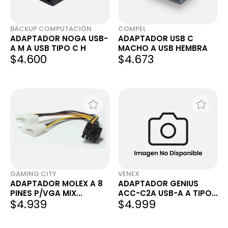
BACKUP COMPUTACIÓN
COMPEL
ADAPTADOR NOGA USB-
ADAPTADOR USB C
A M A USB TIPO C H
MACHO A USB HEMBRA
$4.600
$4.673
GAMING CITY
VENEX
ADAPTADOR MOLEX A 8
ADAPTADOR GENIUS
PINES P/VGA MIX
ACC-C2A USB-A A TIPO
$4.939
$4.999
CDA008
C