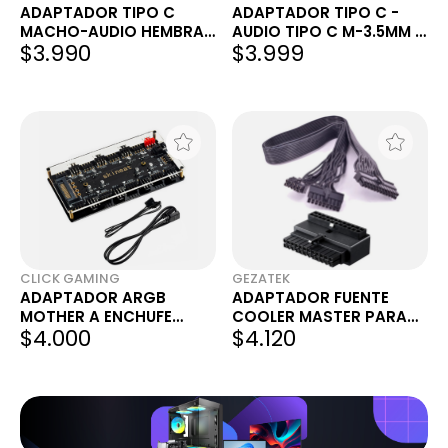
ADAPTADOR TIPO C
ADAPTADOR TIPO C -
MACHO-AUDIO HEMBRA
AUDIO TIPO C M-3.5MM H
$3.990
$3.999
INT-CO
INT.CO
CLICK GAMING
GEZATEK
ADAPTADOR ARGB
ADAPTADOR FUENTE
MOTHER A ENCHUFE
COOLER MASTER PARA
$4.000
$4.120
ARGB JST
SPLITTERS MINERÍA