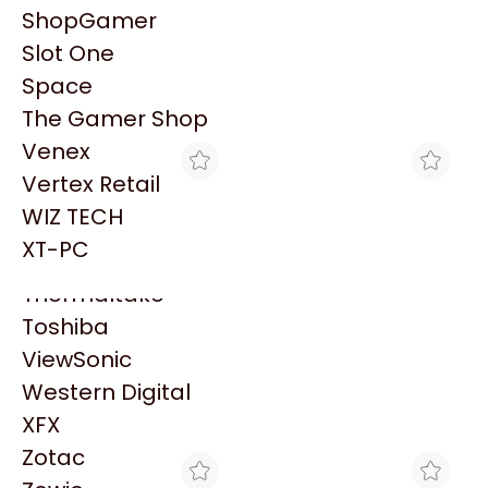
PowerColor
ShopGamer
Razer
Slot One
Redragon
Space
Samsung
The Gamer Shop
Sandisk
Venex
Sapphire
Vertex Retail
Seagate
WIZ TECH
Sentey
XT-PC
Solarmax
Thermaltake
INTEGRADOS ARGENTINOS
MAXIMUS
Toshiba
NETMAK ADAPTADOR
ADAPTADOR ATX 24 PIN
AUDIO/MIC (NM-C50)
STANDARD GL
ViewSonic
$1.060
$1.350
Western Digital
XFX
Zotac