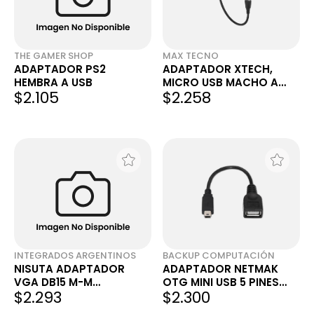
THE GAMER SHOP
MAX TECNO
ADAPTADOR PS2
ADAPTADOR XTECH,
HEMBRA A USB
MICRO USB MACHO A
$2.105
$2.258
USB-A HEMBRA, 1
INTEGRADOS ARGENTINOS
BACKUP COMPUTACIÓN
NISUTA ADAPTADOR
ADAPTADOR NETMAK
VGA DB15 M-M
OTG MINI USB 5 PINES
$2.293
$2.300
(NSADB15M)
(MACHO) A USB 2.0
HEMBRA