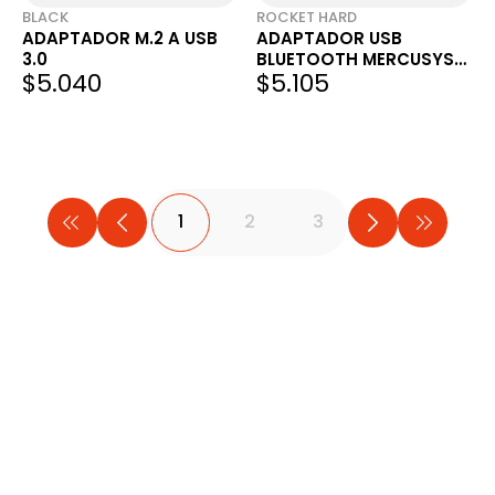
BLACK
ROCKET HARD
ADAPTADOR M.2 A USB
ADAPTADOR USB
3.0
BLUETOOTH MERCUSYS
$5.040
$5.105
5.3 NANO MA530
1
2
3
...
11
TIENDA OFICIAL
TIEND
Maximus
Full