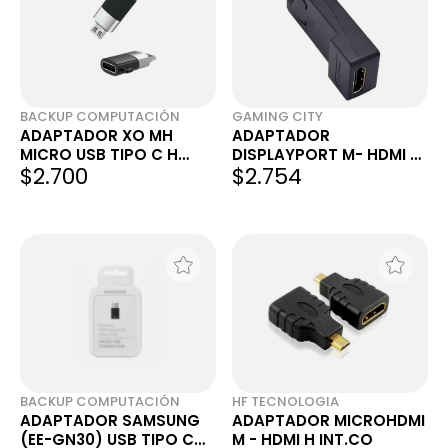
BACKUP COMPUTACIÓN
GAMING CITY
ADAPTADOR XO MH
ADAPTADOR
MICRO USB TIPO C H
DISPLAYPORT M- HDMI H
$2.700
$2.754
NB149-C
4K INT-CO
BACKUP COMPUTACIÓN
HF TECNOLOGIA
ADAPTADOR SAMSUNG
ADAPTADOR MICROHDMI
(EE-GN30) USB TIPO C
M - HDMI H INT.CO