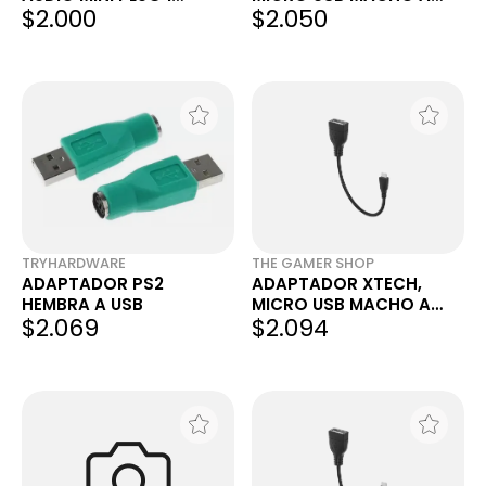
$2.000
$2.050
MACHO A 2 HEMBRAS
USB-A HEMBRA, 1
TRYHARDWARE
THE GAMER SHOP
ADAPTADOR PS2
ADAPTADOR XTECH,
HEMBRA A USB
MICRO USB MACHO A
$2.069
$2.094
USB-A HEMBRA, 1