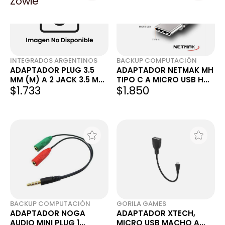
Zowie
INTEGRADOS ARGENTINOS
BACKUP COMPUTACIÓN
ADAPTADOR PLUG 3.5
ADAPTADOR NETMAK MH
MM (M) A 2 JACK 3.5 MM
TIPO C A MICRO USB H
$1.733
$1.850
(H) NM-C92
NM-C103
BACKUP COMPUTACIÓN
GORILA GAMES
ADAPTADOR NOGA
ADAPTADOR XTECH,
AUDIO MINI PLUG 1
MICRO USB MACHO A