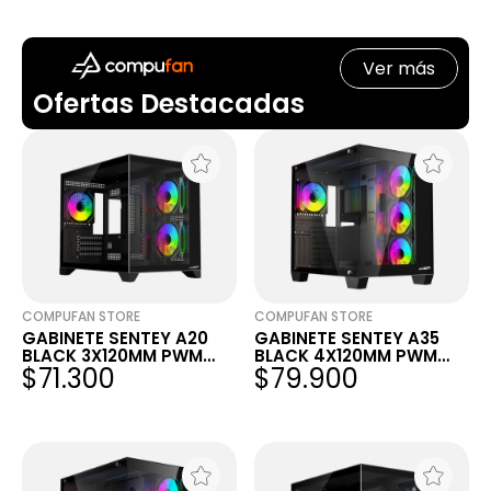
BLUETOOTH + 2.4G
BLANCO
Ver más
Ofertas Destacadas
COMPUFAN STORE
COMPUFAN STORE
GABINETE SENTEY A20
GABINETE SENTEY A35
BLACK 3X120MM PWM
BLACK 4X120MM PWM
$71.300
$79.900
ARGB FAN VIDRIO
ARGB FAN VIDRIO
TEMPLADO
TEMPLADO