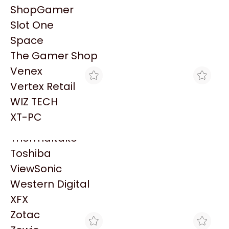
PowerColor
ShopGamer
Razer
Slot One
Redragon
Space
Samsung
The Gamer Shop
Sandisk
Venex
Sapphire
Vertex Retail
Seagate
WIZ TECH
Sentey
XT-PC
Solarmax
Thermaltake
MAX TECNO
BLACK
Toshiba
CABLE HPE 5M MULTI-
CABLE FUENTE MODULAR
MODE OM3 LC/LC FC
8 PINES 4+4 (VARIAS
ViewSonic
$19.807
$26.400
MARCAS)
Western Digital
XFX
Zotac