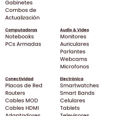
Gabinetes
Arkham
Precio más bajo
Filtrar
Combos de
Asrock
Actualización
Asus
BenQ
Computadoras
Audio & Video
Notebooks
Monitores
CX
Todas las Tiendas
PCs Armadas
Auriculares
Cooler Master
37 Bytes
Parlantes
Corsair
GOLDENTECH STORE
MAX TECNO
Acuario Insumos
Webcams
Cougar
CABLE 24 PINES COOLER
CABLE P/MODEM 1.8M (
ArmyTech
Microfonos
MASTER FUENTES
TELEFONICO )
Crucial
$384
$4.014
MODULAR MWE
Backup Computación
Deepcool
Conectividad
Electrónica
Click Gaming
Dell
Placas de Red
Smartwatches
Compufan Store
EVGA
Routers
Smart Bands
Dinobyte
Gamemax
Cables MOD
Celulares
Full H4rd
Genesis
Cables HDMI
Tablets
Gaming City
Adaptadores
Genius
Televisores