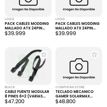
LOGG
LOGG
PACK CABLES MODDING
PACK CABLES MODDING
MALLADO ATX 24PIN
MALLADO ATX 24PIN
$39.999
$39.999
CPU/EPS 4+4PIN 2XPCIE
CPU/EPS 4+4PIN 2XPCIE
6+2PIN BLANCO Y NEGRO
6+2PIN ROJO Y NEGRO
BLACK
COMPUFAN STORE
CABLE FUENTE MODULAR
TECLADO MECANICO
8 PINES 6+2 (VARIAS
GAMER SOLARMAX
$47.200
$48.800
MARCAS)
GMKB88RB RGB 80%
TRIMODO CABLE +