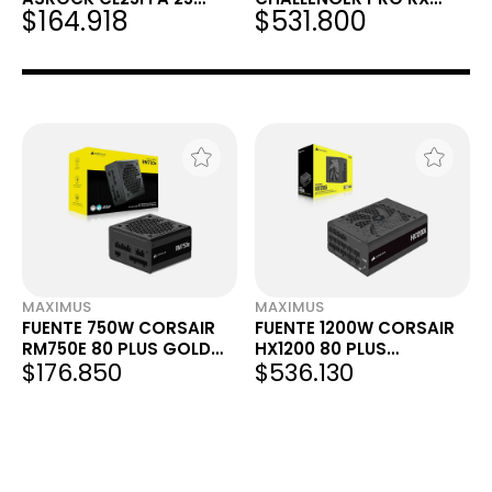
$164.918
$531.800
PULGADAS 120HZ IPS 1MS
7600 8GB GDDR6 OC
FHD
MAXIMUS
MAXIMUS
FUENTE 750W CORSAIR
FUENTE 1200W CORSAIR
RM750E 80 PLUS GOLD
HX1200 80 PLUS
$176.850
$536.130
FULL MODULAR - INCLUYE
PLATINUM MODULAR - NO
CABLE PCIE 5.0 12VHPWR
INCLUYE CABLE POWER
PARA GPU