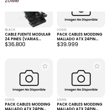
Zowie
BLACK
LOGG
CABLE FUENTE MODULAR
PACK CABLES MODDING
24 PINES (VARIAS
MALLADO ATX 24PIN
$36.800
$39.999
MARCAS)
CPU/EPS 4+4PIN 2XPCIE
6+2PIN NEGRO
LOGG
LOGG
PACK CABLES MODDING
PACK CABLES MODDING
MALLADO ATX 24PIN
MALLADO ATX 24PIN