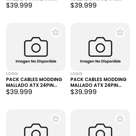
$39.999
$39.999
CPU/EPS 4+4PIN 2XPCIE
CPU/EPS 4+4PIN 2XPCIE
6+2PIN VERDE
6+2PIN ROJO
LOGG
LOGG
PACK CABLES MODDING
PACK CABLES MODDING
MALLADO ATX 24PIN
MALLADO ATX 24PIN
$39.999
$39.999
CPU/EPS 4+4PIN 2XPCIE
CPU/EPS 4+4PIN 2XPCIE
6+2PIN AZUL
6+2PIN BLANCO