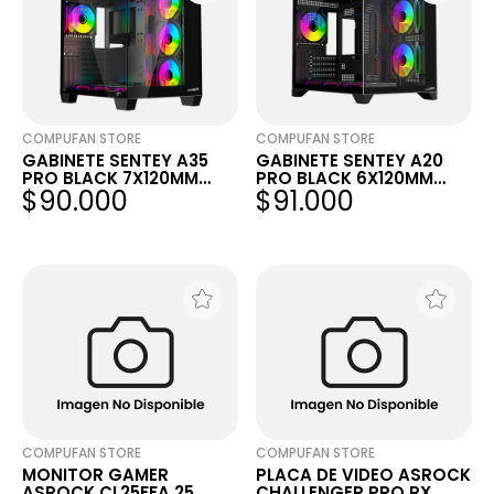
COMPUFAN STORE
COMPUFAN STORE
GABINETE SENTEY A35
GABINETE SENTEY A20
PRO BLACK 7X120MM
PRO BLACK 6X120MM
$90.000
$91.000
ARGB FAN VIDRIO
PWM ARGB FAN VIDRIO
TEMPLADO
TEMPLADO
COMPUFAN STORE
COMPUFAN STORE
MONITOR GAMER
PLACA DE VIDEO ASROCK
ASROCK CL25FFA 25
CHALLENGER PRO RX