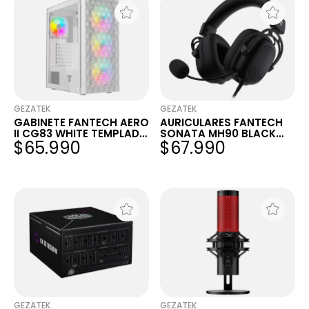
GEZATEK
GEZATEK
GABINETE FANTECH AERO
AURICULARES FANTECH
II CG83 WHITE TEMPLADO
SONATA MH90 BLACK
$65.990
$67.990
MESH 4X120MM FRGB
3.5MM ALUMINIO
PC/PS4/PS5/XBOX/SWIT
CH/MOBILE
GEZATEK
GEZATEK