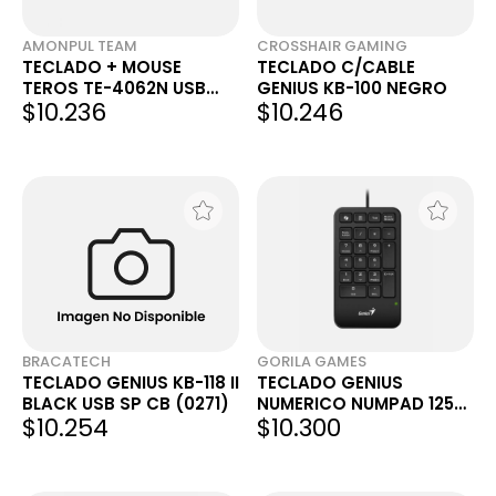
AMONPUL TEAM
CROSSHAIR GAMING
TECLADO + MOUSE
TECLADO C/CABLE
TEROS TE-4062N USB
GENIUS KB-100 NEGRO
$10.236
$10.246
NEGRO
BRACATECH
GORILA GAMES
TECLADO GENIUS KB-118 II
TECLADO GENIUS
BLACK USB SP CB (0271)
NUMERICO NUMPAD 125
$10.254
$10.300
USB-A BLACK