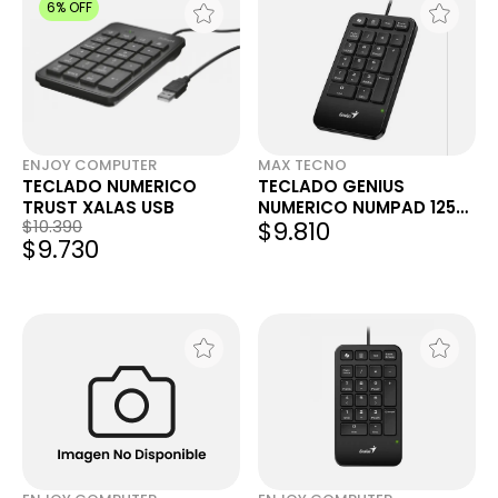
6% OFF
ENJOY COMPUTER
MAX TECNO
TECLADO NUMERICO
TECLADO GENIUS
TRUST XALAS USB
NUMERICO NUMPAD 125
$10.390
$9.810
USB-A NEGRO
$9.730