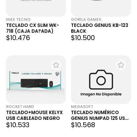
MAX TECNO
GORILA GAMES
TECLADO CX SLIM WK-
TECLADO GENIUS KB-123
718 (CAJA DA?ADA)
BLACK
$10.476
$10.500
ROCKET HARD
MEGASOFT
TECLADO+MOUSE KELYX
TECLADO NUMÉRICO
USB CABLEADO NEGRO
GENIUS NUMPAD 125 USB-
$10.533
$10.568
A NEGRO NEGRO NEGRO