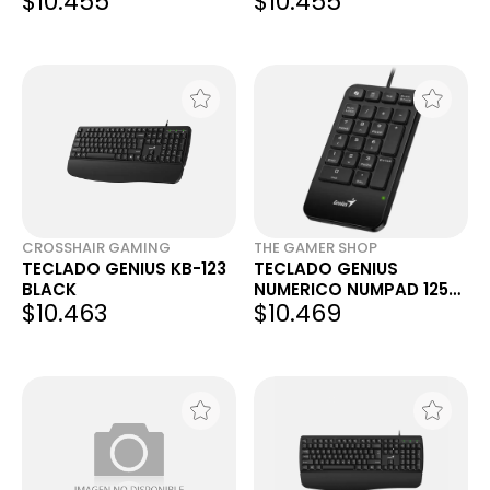
$10.455
$10.455
CROSSHAIR GAMING
THE GAMER SHOP
TECLADO GENIUS KB-123
TECLADO GENIUS
BLACK
NUMERICO NUMPAD 125
$10.463
$10.469
USB-C BLACK