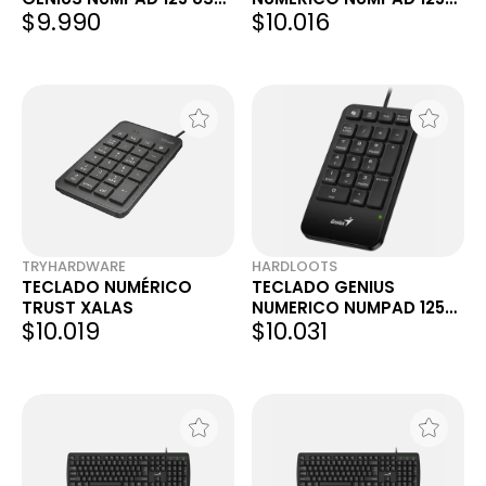
$9.990
$10.016
A BLACK
USB-C BLACK
TRYHARDWARE
HARDLOOTS
TECLADO NUMÉRICO
TECLADO GENIUS
TRUST XALAS
NUMERICO NUMPAD 125
$10.019
$10.031
USB-C BLACK