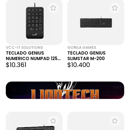
VCC-IT SOLUTIONS
GORILA GAMES
TECLADO GENIUS
TECLADO GENIUS
NUMERICO NUMPAD 125
SLIMSTAR M-200
$10.361
$10.400
USB-A BLACK