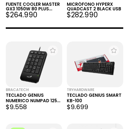
FUENTE COOLER MASTER
MICRÓFONO HYPERX
GX3 1050W 80 PLUS
QUADCAST 2 BLACK USB
$264.990
$282.990
GOLD ATX 3.0 PCIE 5.0
FULL MODULAR
BRACATECH
TRYHARDWARE
TECLADO GENIUS
TECLADO GENIUS SMART
NUMERICO NUMPAD 125
KB-100
$9.558
$9.699
USB-A BLACK