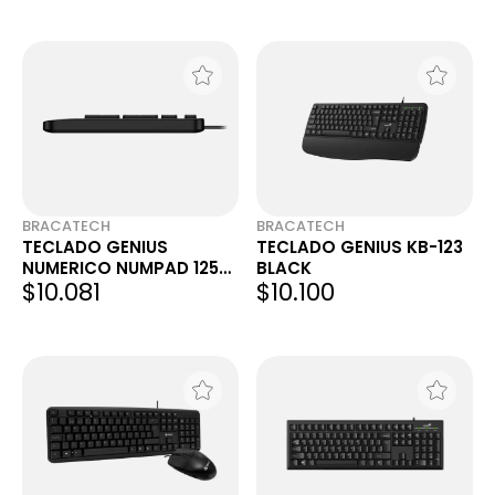
BRACATECH
BRACATECH
TECLADO GENIUS
TECLADO GENIUS KB-123
NUMERICO NUMPAD 125
BLACK
$10.081
$10.100
USB-C BLACK