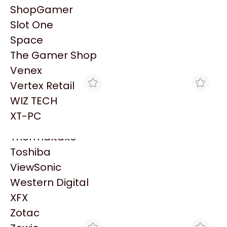
PowerColor
ShopGamer
Razer
Slot One
Redragon
Space
Samsung
The Gamer Shop
Sandisk
Venex
Sapphire
Vertex Retail
Seagate
WIZ TECH
Sentey
XT-PC
Solarmax
Thermaltake
Toshiba
MAX TECNO
TRYHARDWARE
TECLADO PERFORMANCE
TECLADO XTECH XTK-
ViewSonic
8259 USB BLACK
160S
$5.623
$7.439
Western Digital
XFX
Zotac