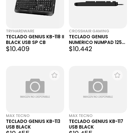
TRYHARDWARE
CROSSHAIR GAMING
TECLADO GENIUS KB-118 II
TECLADO GENIUS
BLACK USB SP CB
NUMERICO NUMPAD 125
$10.409
$10.442
USB-C BLACK
MAX TECNO
MAX TECNO
TECLADO GENIUS KB-113
TECLADO GENIUS KB-117
USB BLACK
USB BLACK