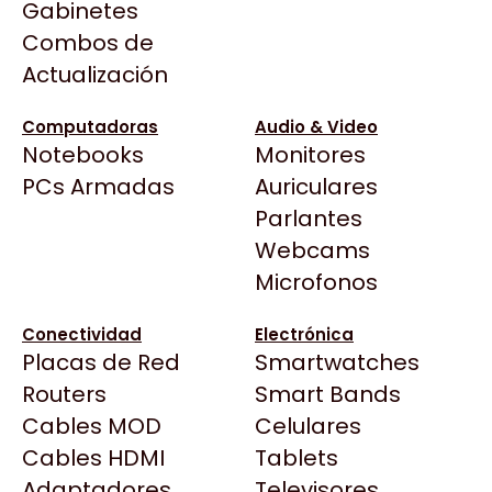
Gabinetes
Arkham
Precio más bajo
Filtrar
Combos de
Asrock
Actualización
Asus
BenQ
Computadoras
Audio & Video
Notebooks
Monitores
CX
Todas las Tiendas
PCs Armadas
Auriculares
Cooler Master
37 Bytes
Parlantes
Corsair
NOXIE STORE
CLICK GAMING
Acuario Insumos
Webcams
Cougar
TECLADO NOXI GAMING
TECLADO NUMERICO K106
ArmyTech
Microfonos
CON CABLE
USB DEHUKA
Crucial
$3.699
$4.000
Backup Computación
Deepcool
Conectividad
Electrónica
Click Gaming
Dell
Placas de Red
Smartwatches
Compufan Store
EVGA
Routers
Smart Bands
32% OFF
Dinobyte
Gamemax
Cables MOD
Celulares
Full H4rd
Genesis
Cables HDMI
Tablets
Gaming City
Adaptadores
Genius
Televisores