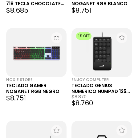
718 TECLA CHOCOLATE
NOGANET RGB BLANCO
$8.685
$8.751
USB
1% OFF
NOXIE STORE
ENJOY COMPUTER
TECLADO GAMER
TECLADO GENIUS
NOGANET RGB NEGRO
NUMERICO NUMPAD 125
$8.751
$8.870
USB-A BLACK
$8.760