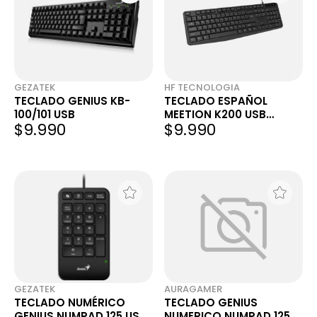
GEZATEK
HF TECNOLOGIA
TECLADO GENIUS KB-
TECLADO ESPAÑOL
100/101 USB
MEETION K200 USB
$9.990
$9.990
NEGRO
GEZATEK
AURAGAMER
TECLADO NUMÉRICO
TECLADO GENIUS
GENIUS NUMPAD 125 USB-
NUMERICO NUMPAD 125