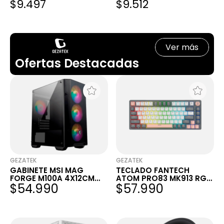
$9.497
$9.512
USB-A BLACK
USB-A BLACK
Ver más
Ofertas Destacadas
GEZATEK
GEZATEK
GABINETE MSI MAG
TECLADO FANTECH
FORGE M100A 4X12CM
ATOM PRO83 MK913 RGB
$54.990
$57.990
RGB
SATURN GREY WIRELESS
MECÁNICO 75% SWITCH
RED INGLÉS