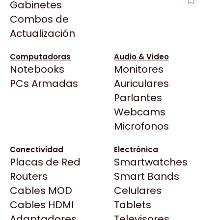
Gabinetes
Arkham
Combos de
NOTEBOOK DELL 15.6 15250 CORE I5
Asrock
Actualización
1334U 8GB DDR5 512GB TOUCH
Asus
NEGRO
BenQ
Computadoras
Audio & Video
$1.317.095
Notebooks
Monitores
CX
Ver producto en la página de Acuario
Todas las Tiendas
PCs Armadas
Auriculares
Cooler Master
Insumos
37 Bytes
Parlantes
Corsair
Acuario Insumos
Webcams
Cougar
ArmyTech
Microfonos
Crucial
Backup Computación
Deepcool
Conectividad
Electrónica
Click Gaming
Dell
Placas de Red
Smartwatches
Compufan Store
EVGA
Routers
Smart Bands
Dinobyte
Gamemax
Cables MOD
Celulares
Full H4rd
Genesis
Cables HDMI
Tablets
Gaming City
Adaptadores
Genius
Televisores