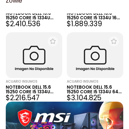
Zowie
ACUARIO INSUMOS
ACUARIO INSUMOS
NOTEBOOK DELL 15.6
NOTEBOOK DELL 15.6
15250 CORE I5 1334U
15250 CORE I5 1334U 16GB
$2.410.536
$1.889.339
32GB DDR5 2TB SSD
DDR5 1TB SSD NEGRO
NEGRO
ACUARIO INSUMOS
ACUARIO INSUMOS
NOTEBOOK DELL 15.6
NOTEBOOK DELL 15.6
15250 CORE I5 1334U
15250 CORE I5 1334U 64G
$2.216.547
$3.104.825
32GB DDR5 1TB SSD
DDR5 2TB SSD NVME
NEGRO
NEGRO