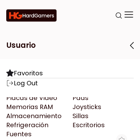
Categorías
Marcas
Tiendas
Usuario
Componentes
Accesorios
Todas las Marcas
Destacadas
Favoritos
Motherboards
Teclados
AMD
Log Out
Microprocesadores
Mouse
AOC
Placas de Video
Pads
AULA
Memorias RAM
Joysticks
Acer
Almacenamiento
Sillas
Adata
Refrigeración
Escritorios
AeroCool
Fuentes
Antec