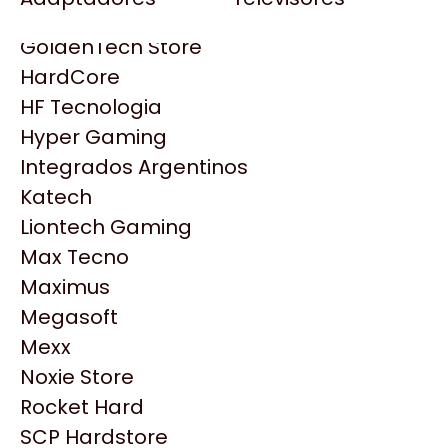
Gezatek
Gigabyte Aorus
GoldenTech Store
HP
HardCore
HyperX
HF Tecnologia
INNO3D
Hyper Gaming
Intel
Integrados Argentinos
Kingston
Katech
Lenovo
Liontech Gaming
Logitech
Max Tecno
MSI
Maximus
NVIDIA GeForce
Megasoft
NZXT
Mexx
Productos
PNY
Noxie Store
Palit
Rocket Hard
Similares
Philips
SCP Hardstore