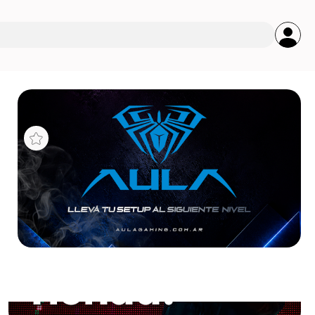
s
CORE
D