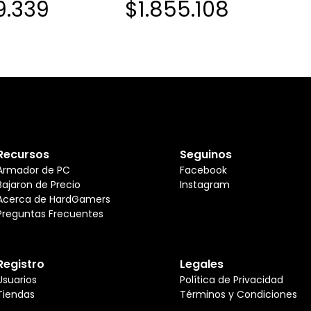
9.339
$1.855.108
O
SSD NEGRO
Recursos
Seguinos
Armador de PC
Facebook
Bajaron de Precio
Instagram
Acerca de HardGamers
Preguntas Frecuentes
Registro
Legales
Usuarios
Política de Privacidad
Tiendas
Términos y Condiciones