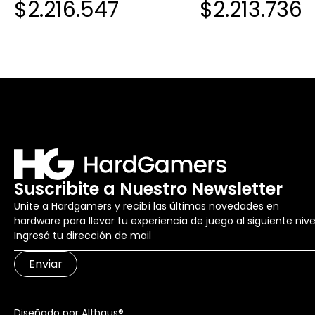
$2.216.547
$2.213.736
SSD NEGRO
512GB SSD NEGRO
Suscribite a Nuestro Newsletter
Unite a Hardgamers y recibí las últimas novedades en
hardware para llevar tu experiencia de juego al siguiente nive
Enviar
Diseñado por Althaus®