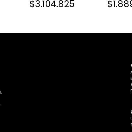
$3.104.825
$1.88
SSD NVME NEGRO
SSD NEGR
l.