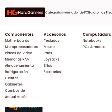
Categorías
Armador de PC
Bajaron de Prec
orías
Componentes
Accesorios
Computadora
AMD
CX
37 Bytes
Gigabyte Ao
Tiendas destacadas
or de
Motherboards
Teclados
Notebooks
AOC
Cooler Master
Acuario Insumos
HP
Microprocesadores
Mouse
PCs Armadas
AULA
Corsair
ArmyTech
HyperX
Placas de Video
Pads
Acer
Cougar
Backup Computación
INNO3D
Memorias RAM
Joysticks
on de
Adata
Crucial
Click Gaming
Intel
Almacenamiento
Sillas
AeroCool
Deepcool
Compufan Store
Kingston
Antec
Dell
Dinobyte
Lenovo
Refrigeración
Escritorios
Arkham
EVGA
Full H4rd
Logitech
Fuentes
as
Asrock
Gamemax
Gaming City
MSI
Gabinetes
Asus
Genesis
Gezatek
NVIDIA GeFo
Combos de
BenQ
Genius
GoldenTech Store
NZXT
s
Actualización