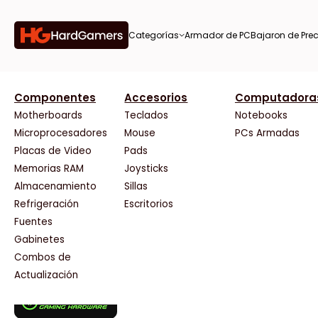
Categorías
Armador de PC
Bajaron de Prec
orías
Componentes
Accesorios
Computadora
AMD
CX
37 Bytes
Gigabyte Ao
Tiendas destacadas
or de
Motherboards
Teclados
Notebooks
AOC
Cooler Master
Acuario Insumos
HP
Microprocesadores
Mouse
PCs Armadas
AULA
Corsair
ArmyTech
HyperX
Placas de Video
Pads
Acer
Cougar
Backup Computación
INNO3D
Memorias RAM
Joysticks
on de
Adata
Crucial
Click Gaming
Intel
Almacenamiento
Sillas
AeroCool
Deepcool
Compufan Store
Kingston
Antec
Dell
Dinobyte
Lenovo
Refrigeración
Escritorios
Arkham
EVGA
Full H4rd
Logitech
Fuentes
as
Asrock
Gamemax
Gaming City
MSI
Gabinetes
Asus
Genesis
Gezatek
NVIDIA GeFo
Combos de
BenQ
Genius
GoldenTech Store
NZXT
s
Actualización