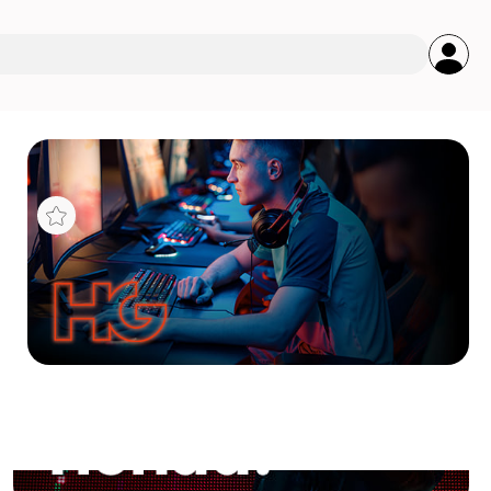
s
 TKL