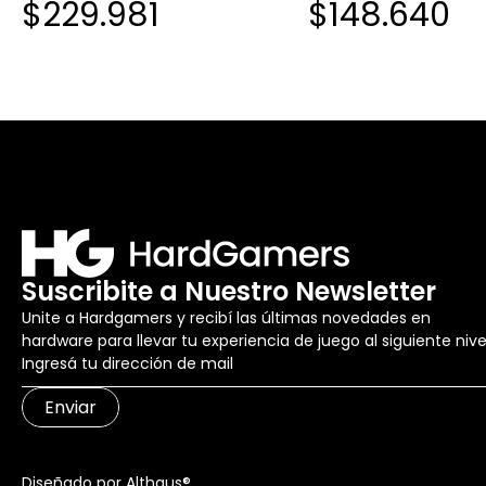
$229.981
$148.640
TKL INALAMBRICO
Suscribite a Nuestro Newsletter
Unite a Hardgamers y recibí las últimas novedades en
hardware para llevar tu experiencia de juego al siguiente nive
Enviar
Diseñado por Althaus®