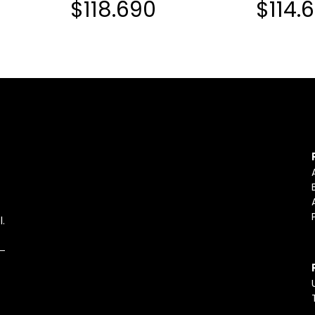
$118.690
$114.
l.