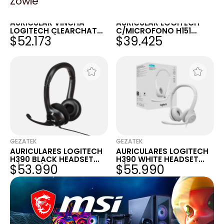
Zowie
ACUARIO INSUMOS
BLACK
AURICULAR VINCHA
AURICULAR LOGITECH
LOGITECH CLEARCHAT
C/MICROFONO H151
$52.173
$39.425
H390 MICRÓFONO USB
BLACK JACK 3....
SKYPE
GEZATEK
GEZATEK
AURICULARES LOGITECH
AURICULARES LOGITECH
H390 BLACK HEADSET
H390 WHITE HEADSET
$53.990
$55.990
C/MICRÓFONO 981-
C/MICROFONO 981-
000014
001285