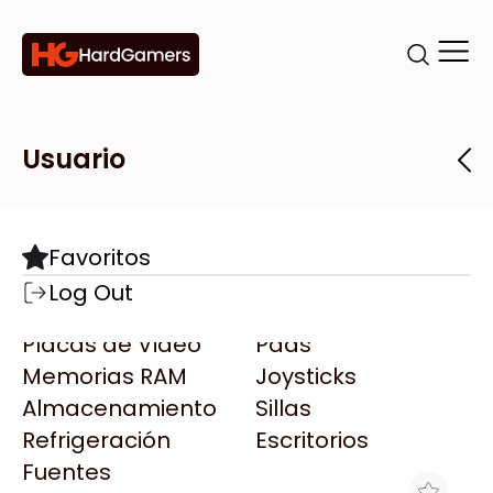
Categorías
Marcas
Tiendas
Usuario
Componentes
Accesorios
Todas las Marcas
Destacadas
Favoritos
Motherboards
Teclados
AMD
Log Out
Microprocesadores
Mouse
AOC
Placas de Video
Pads
AULA
Memorias RAM
Joysticks
Acer
Almacenamiento
Sillas
Adata
Refrigeración
Escritorios
AeroCool
Fuentes
Antec