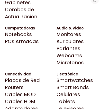
Gabinetes
Arkham
Combos de
AURICULAR HEADSET VINCHA
Asrock
Actualización
LOGITECH H151 C MICRÓFONO SKYPE
Asus
AUX
BenQ
Computadoras
Audio & Video
$31.401
Notebooks
Monitores
CX
Ver producto en la página de Acuario
Todas las Tiendas
PCs Armadas
Auriculares
Cooler Master
Insumos
37 Bytes
Parlantes
Corsair
Acuario Insumos
Webcams
Cougar
ArmyTech
Microfonos
Crucial
Backup Computación
Deepcool
Conectividad
Electrónica
Click Gaming
Dell
Placas de Red
Smartwatches
Compufan Store
EVGA
Routers
Smart Bands
Dinobyte
Gamemax
Cables MOD
Celulares
Full H4rd
Genesis
Cables HDMI
Tablets
Gaming City
Adaptadores
Genius
Televisores