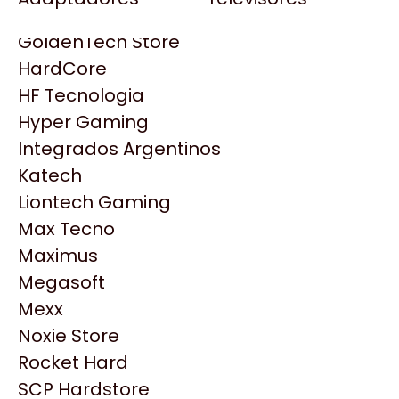
Gezatek
Gigabyte Aorus
GoldenTech Store
HP
HardCore
HyperX
HF Tecnologia
INNO3D
Hyper Gaming
Intel
Integrados Argentinos
Kingston
Katech
Lenovo
Liontech Gaming
Logitech
Max Tecno
MSI
Maximus
NVIDIA GeForce
Megasoft
NZXT
Mexx
Productos
PNY
Noxie Store
Palit
Rocket Hard
Similares
Philips
SCP Hardstore