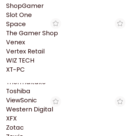
PowerColor
ShopGamer
Razer
Explorá más productos similares
Slot One
Redragon
Space
Samsung
The Gamer Shop
Sandisk
Venex
Sapphire
Vertex Retail
Seagate
WIZ TECH
Sentey
GEZATEK
MAX TECNO
XT-PC
AURICULARES LOGITECH
AURICULAR LOGITECH
Solarmax
H151 BLACK HEADSET
(H151) C/MICROFONO
Thermaltake
$32.990
$36.399
C/MICRÓFONO (1 JACK)
3.5MM
981-000587
Toshiba
ViewSonic
Western Digital
XFX
Zotac