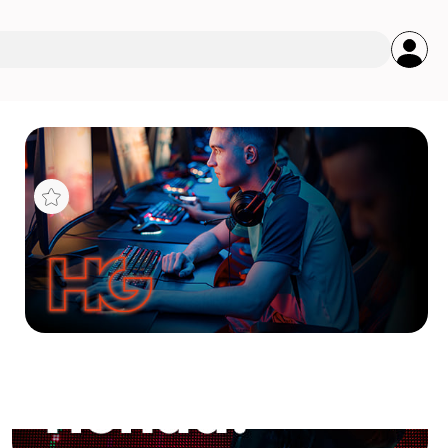
s
ECH