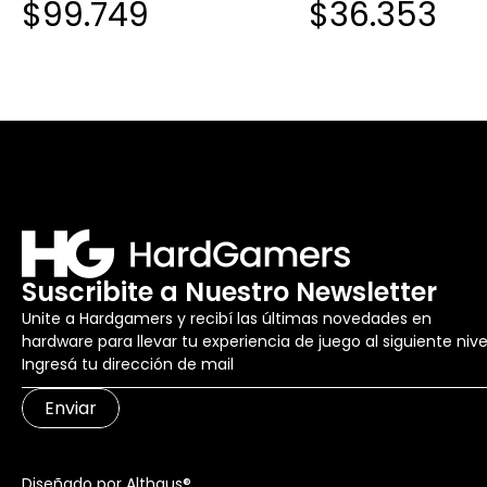
$99.749
$36.353
PLAYSTATION NEGRO
Suscribite a Nuestro Newsletter
Unite a Hardgamers y recibí las últimas novedades en
hardware para llevar tu experiencia de juego al siguiente nive
Enviar
Diseñado por Althaus®