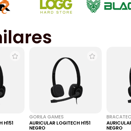
ilares
GORILA GAMES
BRACATE
H H151
AURICULAR LOGITECH H151
AURICULAR
NEGRO
NEGRO