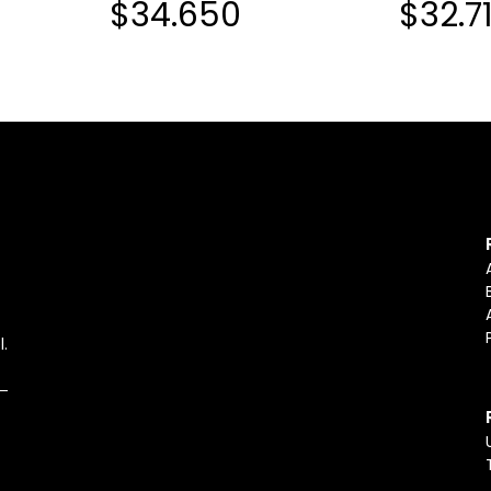
$34.650
$32.7
l.