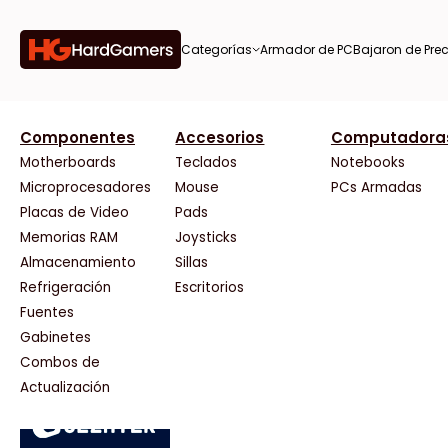
Categorías
Armador de PC
Bajaron de Prec
orías
Componentes
Accesorios
Computadora
AMD
CX
37 Bytes
Gigabyte Ao
Tiendas destacadas
or de
Motherboards
Teclados
Notebooks
AOC
Cooler Master
Acuario Insumos
HP
Microprocesadores
Mouse
PCs Armadas
AULA
Corsair
ArmyTech
HyperX
Placas de Video
Pads
Acer
Cougar
Backup Computación
INNO3D
Memorias RAM
Joysticks
on de
Adata
Crucial
Click Gaming
Intel
Almacenamiento
Sillas
AeroCool
Deepcool
Compufan Store
Kingston
Antec
Dell
Dinobyte
Lenovo
Refrigeración
Escritorios
Arkham
EVGA
Full H4rd
Logitech
Fuentes
as
Asrock
Gamemax
Gaming City
MSI
Gabinetes
Asus
Genesis
Gezatek
NVIDIA GeFo
Combos de
BenQ
Genius
GoldenTech Store
NZXT
s
Actualización