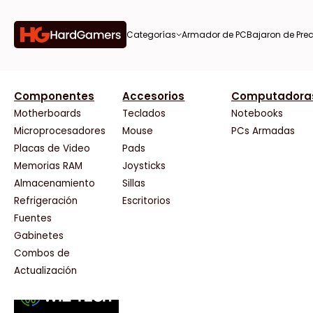
Categorías
Armador de PC
Bajaron de Prec
orías
Componentes
Accesorios
Computadora
AMD
CX
37 Bytes
Gigabyte Ao
Tiendas destacadas
or de
Motherboards
Teclados
Notebooks
AOC
Cooler Master
Acuario Insumos
HP
Microprocesadores
Mouse
PCs Armadas
AULA
Corsair
ArmyTech
HyperX
Placas de Video
Pads
Acer
Cougar
Backup Computación
INNO3D
Memorias RAM
Joysticks
on de
Adata
Crucial
Click Gaming
Intel
Almacenamiento
Sillas
AeroCool
Deepcool
Compufan Store
Kingston
Antec
Dell
Dinobyte
Lenovo
Refrigeración
Escritorios
Arkham
EVGA
Full H4rd
Logitech
Fuentes
as
Asrock
Gamemax
Gaming City
MSI
Gabinetes
Asus
Genesis
Gezatek
NVIDIA GeFo
Combos de
BenQ
Genius
GoldenTech Store
NZXT
s
Actualización