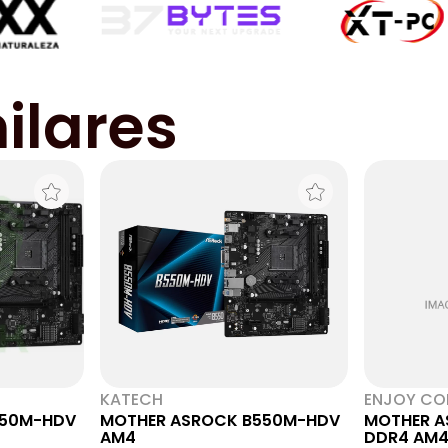
ilares
KATECH
ENJOY CO
550M-HDV
MOTHER ASROCK B550M-HDV
MOTHER A
AM4
DDR4 AM