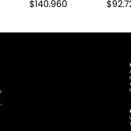
$140.960
$92.7
l.