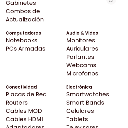
Gabinetes
Arkham
Combos de
PLACA DE VIDEO GEFORCE RTX 5070
Asrock
Actualización
12GB GIGABYTE AORUS MASTER
Asus
$1.553.798
BenQ
Computadoras
Audio & Video
Ver producto en la página de ArmyTech
Notebooks
Monitores
CX
Todas las Tiendas
PCs Armadas
Auriculares
Cooler Master
37 Bytes
Parlantes
Corsair
Acuario Insumos
Webcams
Cougar
ArmyTech
Microfonos
Crucial
Backup Computación
Deepcool
Conectividad
Electrónica
Click Gaming
Dell
Placas de Red
Smartwatches
Compufan Store
EVGA
Routers
Smart Bands
Dinobyte
Gamemax
Cables MOD
Celulares
Full H4rd
Genesis
Cables HDMI
Tablets
Gaming City
Adaptadores
Genius
Televisores