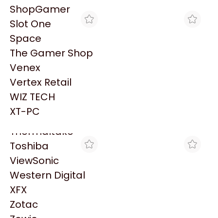
PowerColor
ShopGamer
Razer
Slot One
Redragon
Space
Samsung
The Gamer Shop
Sandisk
Venex
Sapphire
Vertex Retail
Seagate
FULL H4RD
SILVERHARD
WIZ TECH
PLACA DE PLACA DE
PLACA DE VIDEO
Sentey
VIDEO GEFORCE RTX
GIGABYTE GEFORCE RTX
XT-PC
$1.969.690
$1.847.093
5070 12GB GIGABYTE
5070 AORUS MASTER
Solarmax
MASTER
12GB
Thermaltake
Toshiba
ViewSonic
Western Digital
XFX
Zotac
SCP HARDSTORE
ENJOY COMPUTER