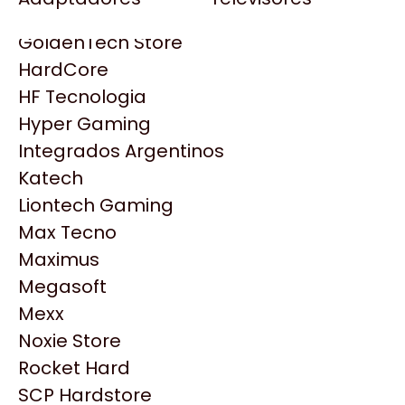
Gezatek
Gigabyte Aorus
GoldenTech Store
HP
HardCore
HyperX
HF Tecnologia
INNO3D
Hyper Gaming
Intel
Integrados Argentinos
Kingston
Katech
Lenovo
Liontech Gaming
Logitech
Max Tecno
MSI
Maximus
NVIDIA GeForce
Productos
Megasoft
NZXT
Mexx
PNY
Noxie Store
Similares
Palit
Rocket Hard
Philips
SCP Hardstore
Explorá más productos similares