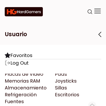
Categorías
Marcas
Tiendas
Usuario
Componentes
Accesorios
Todas las Marcas
Destacadas
Favoritos
Motherboards
Teclados
AMD
Log Out
Microprocesadores
Mouse
AOC
Placas de Video
Pads
AULA
Memorias RAM
Joysticks
Acer
Almacenamiento
Sillas
Adata
Refrigeración
Escritorios
AeroCool
Fuentes
Antec