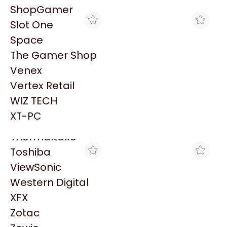
PowerColor
ShopGamer
Razer
Slot One
Redragon
Space
Samsung
The Gamer Shop
Sandisk
Venex
Sapphire
Vertex Retail
Seagate
BLACK
VENEX
WIZ TECH
FUENTE GIGABYTE 650W
FUENTE GIGABYTE 650W
Sentey
80+ SILVER P650SS ATX
80 PLUS SILVER P650SS
XT-PC
$104.898
$84.990
3.0
ATX 3.0
Solarmax
Thermaltake
Toshiba
ViewSonic
Western Digital
XFX
Zotac
GAMING CITY
TRYHARDWARE