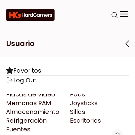
Categorías
Marcas
Tiendas
Usuario
Componentes
Accesorios
Todas las Marcas
Destacadas
Favoritos
Motherboards
Teclados
AMD
Log Out
Microprocesadores
Mouse
AOC
Placas de Video
Pads
AULA
Memorias RAM
Joysticks
Acer
Almacenamiento
Sillas
Adata
Refrigeración
Escritorios
AeroCool
Fuentes
Antec