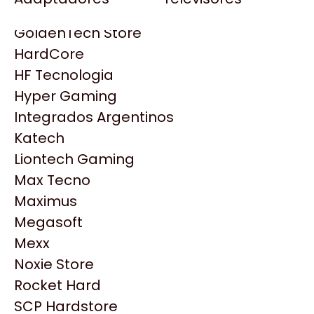
Gezatek
Gigabyte Aorus
GoldenTech Store
HP
HardCore
HyperX
HF Tecnologia
INNO3D
Hyper Gaming
Intel
Integrados Argentinos
Kingston
Katech
Lenovo
Liontech Gaming
Logitech
Max Tecno
MSI
Maximus
NVIDIA GeForce
Productos
Megasoft
NZXT
Mexx
PNY
Noxie Store
Similares
Palit
Rocket Hard
Philips
SCP Hardstore
Explorá más productos similares