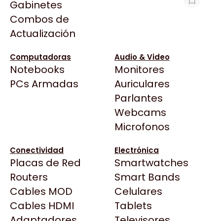
Gabinetes
Arkham
Combos de
FUENTE GIGABYTE 650W 80+ SILVER
Asrock
Actualización
P650SS ATX 3.0
Asus
$76.879
BenQ
Computadoras
Audio & Video
Ver producto en la página de ArmyTech
Notebooks
Monitores
CX
Todas las Tiendas
PCs Armadas
Auriculares
Cooler Master
37 Bytes
Parlantes
Corsair
Acuario Insumos
Webcams
Cougar
ArmyTech
Microfonos
Crucial
Backup Computación
Deepcool
Conectividad
Electrónica
Click Gaming
Dell
Placas de Red
Smartwatches
Compufan Store
EVGA
Routers
Smart Bands
Dinobyte
Gamemax
Cables MOD
Celulares
Full H4rd
Genesis
Cables HDMI
Tablets
Gaming City
Adaptadores
Genius
Televisores