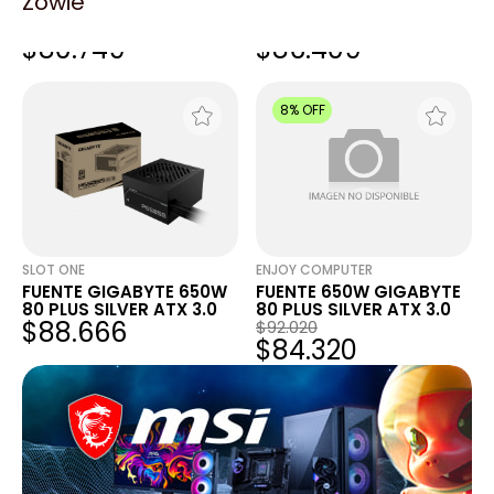
Zowie
FUENTE 650W GIGABYTE
FUENTE GIGABYTE 650W
GP-P650SS 80 PLUS
80 PLUS SILVER ATX 3.0
$80.749
$86.409
SILVER ATX 3.0 NEGRO
8% OFF
SLOT ONE
ENJOY COMPUTER
FUENTE GIGABYTE 650W
FUENTE 650W GIGABYTE
80 PLUS SILVER ATX 3.0
80 PLUS SILVER ATX 3.0
$88.666
$92.020
$84.320