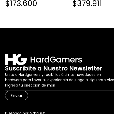
$173.600
$379.911
CPU COOLER 240MM WHITE
CPU COOLER 240MM
(5456)
Suscribite a Nuestro Newsletter
Unite a Hardgamers y recibí las últimas novedades en
hardware para llevar tu experiencia de juego al siguiente nive
Enviar
Diseñado por Althaus®