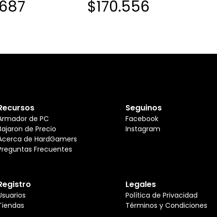
.687
$170.556
ER 240MM WHITE
CPU COOLER 240MM
Recursos
Seguinos
Armador de PC
Facebook
Bajaron de Precio
Instagram
Acerca de HardGamers
Preguntas Frecuentes
Registro
Legales
Usuarios
Política de Privacidad
Tiendas
Términos y Condiciones