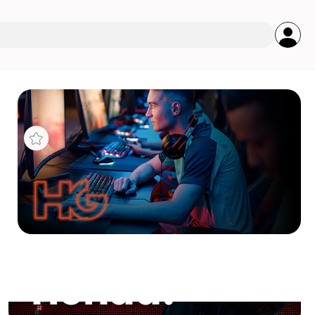
s
CUE
B 2X