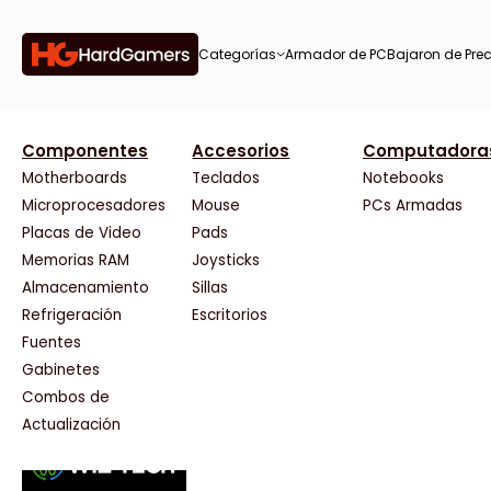
Categorías
Armador de PC
Bajaron de Prec
orías
Componentes
Accesorios
Computadora
AMD
CX
37 Bytes
Gigabyte Ao
Tiendas destacadas
or de
Motherboards
Teclados
Notebooks
AOC
Cooler Master
Acuario Insumos
HP
Microprocesadores
Mouse
PCs Armadas
AULA
Corsair
ArmyTech
HyperX
Placas de Video
Pads
Acer
Cougar
Backup Computación
INNO3D
Memorias RAM
Joysticks
on de
Adata
Crucial
Click Gaming
Intel
Almacenamiento
Sillas
AeroCool
Deepcool
Compufan Store
Kingston
Antec
Dell
Dinobyte
Lenovo
Refrigeración
Escritorios
Arkham
EVGA
Full H4rd
Logitech
Fuentes
as
Asrock
Gamemax
Gaming City
MSI
Gabinetes
Asus
Genesis
Gezatek
NVIDIA GeFo
Combos de
BenQ
Genius
GoldenTech Store
NZXT
s
Actualización