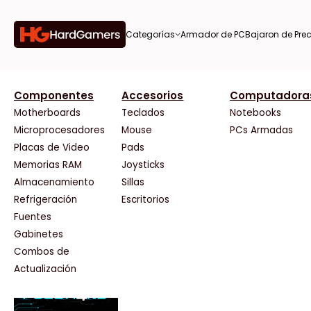
Categorías
Armador de PC
Bajaron de Prec
orías
Componentes
Accesorios
Computadora
AMD
CX
37 Bytes
Gigabyte Ao
Tiendas destacadas
or de
Motherboards
Teclados
Notebooks
AOC
Cooler Master
Acuario Insumos
HP
Microprocesadores
Mouse
PCs Armadas
AULA
Corsair
ArmyTech
HyperX
Placas de Video
Pads
Acer
Cougar
Backup Computación
INNO3D
Memorias RAM
Joysticks
on de
Adata
Crucial
Click Gaming
Intel
Almacenamiento
Sillas
AeroCool
Deepcool
Compufan Store
Kingston
Antec
Dell
Dinobyte
Lenovo
Refrigeración
Escritorios
Arkham
EVGA
Full H4rd
Logitech
Fuentes
as
Asrock
Gamemax
Gaming City
MSI
Gabinetes
Asus
Genesis
Gezatek
NVIDIA GeFo
Combos de
BenQ
Genius
GoldenTech Store
NZXT
s
Actualización