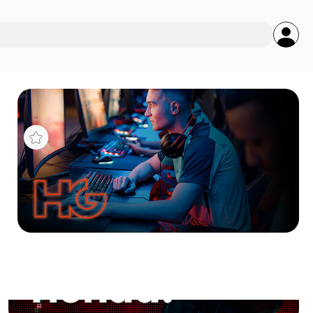
s
S
LACK