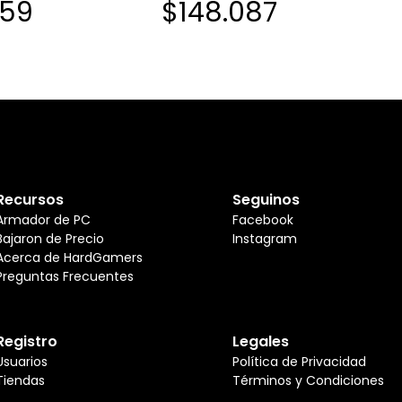
159
$148.087
(6571)
X3 BLACK (6571)
Recursos
Seguinos
Armador de PC
Facebook
Bajaron de Precio
Instagram
Acerca de HardGamers
Preguntas Frecuentes
Registro
Legales
Usuarios
Política de Privacidad
Tiendas
Términos y Condiciones