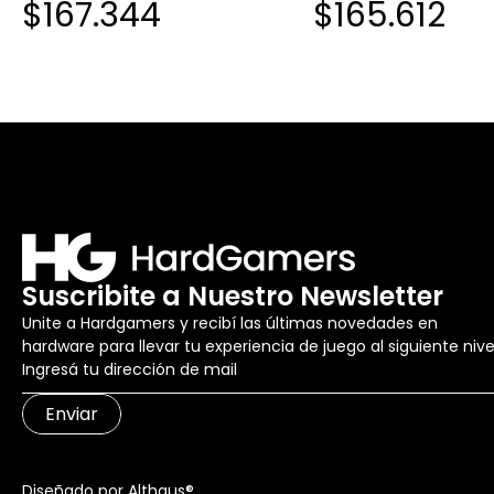
$167.344
$165.612
VIDRIO TEMPLADO FAN ARGB
VIDRIO TEMPLADO F
X3 BLACK
X3 WHITE
Suscribite a Nuestro Newsletter
Unite a Hardgamers y recibí las últimas novedades en
hardware para llevar tu experiencia de juego al siguiente nive
Enviar
Diseñado por Althaus®