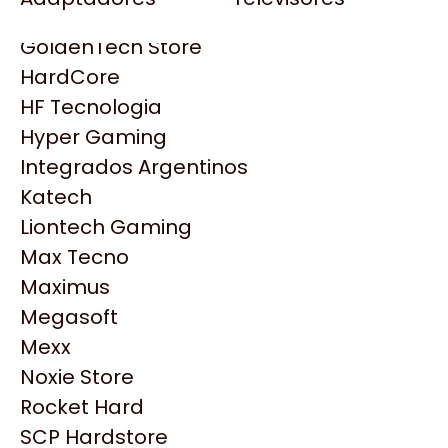
Gezatek
Gigabyte Aorus
GoldenTech Store
HP
HardCore
HyperX
HF Tecnologia
INNO3D
Hyper Gaming
Intel
Integrados Argentinos
Kingston
Katech
Lenovo
Liontech Gaming
Logitech
Max Tecno
MSI
Maximus
NVIDIA GeForce
Productos
Megasoft
NZXT
Mexx
PNY
Noxie Store
Similares
Palit
Rocket Hard
Philips
SCP Hardstore
Explorá más productos similares