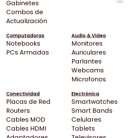
Gabinetes
Arkham
Combos de
PLACA DE VIDEO ASROCK RX9070XT
Asrock
Actualización
16GB CHALLENGER
Asus
$1.321.579
BenQ
Computadoras
Audio & Video
Ver producto en la página de BitHard
Notebooks
Monitores
CX
Todas las Tiendas
PCs Armadas
Auriculares
Cooler Master
37 Bytes
Parlantes
Corsair
Acuario Insumos
Webcams
Cougar
ArmyTech
Microfonos
Crucial
Backup Computación
Deepcool
Conectividad
Electrónica
Click Gaming
Dell
Placas de Red
Smartwatches
Compufan Store
EVGA
Routers
Smart Bands
Dinobyte
Gamemax
Cables MOD
Celulares
Full H4rd
Genesis
Cables HDMI
Tablets
Gaming City
Adaptadores
Genius
Televisores