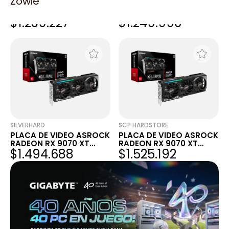
Zowie
PLACA DE VIDEO ASROCK
PLACA DE VIDEO ASROCK
RADEON RX 9070
AMD RADEON RX 9070
$1.239.227
$1.249.990
CHALLENGER 16GB
16GB CHALLENGER
SILVERHARD
SCP HARDSTORE
PLACA DE VIDEO ASROCK
PLACA DE VIDEO ASROCK
RADEON RX 9070 XT
RADEON RX 9070 XT
$1.494.688
$1.525.192
CHALLENGER 16GB
CHALLENGER 16GB