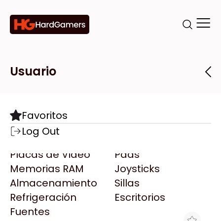
Categorías
Marcas
Tiendas
Usuario
Componentes
Accesorios
Todas las Marcas
Destacadas
Favoritos
Motherboards
Teclados
AMD
Log Out
Microprocesadores
Mouse
AOC
Placas de Video
Pads
AULA
Memorias RAM
Joysticks
Acer
Almacenamiento
Sillas
Adata
Refrigeración
Escritorios
AeroCool
Fuentes
Antec