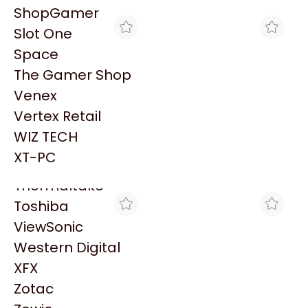
PowerColor
ShopGamer
Razer
Slot One
Redragon
Space
Samsung
The Gamer Shop
Sandisk
Venex
Sapphire
Vertex Retail
Seagate
SCP HARDSTORE
NOXIE STORE
WIZ TECH
PLACA DE VIDEO ASROCK
PLACA DE VIDEO ASROCK
Sentey
RADEON RX 9070
RX 9070XT CHALLENGER
XT-PC
$1.264.518
$1.540.425
CHALLENGER 16GB
16GB 3X
Solarmax
Thermaltake
Toshiba
ViewSonic
Western Digital
XFX
Zotac
SILVERHARD
VENEX