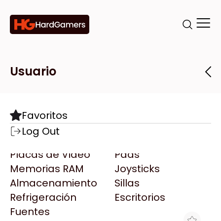
Categorías
Marcas
Tiendas
Usuario
Componentes
Accesorios
Todas las Marcas
Destacadas
Favoritos
Motherboards
Teclados
AMD
Log Out
Microprocesadores
Mouse
AOC
Placas de Video
Pads
AULA
Memorias RAM
Joysticks
Acer
Almacenamiento
Sillas
Adata
Refrigeración
Escritorios
AeroCool
Fuentes
Antec