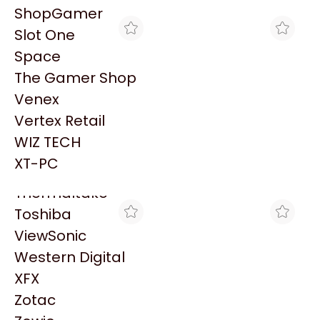
PowerColor
ShopGamer
Razer
Slot One
Redragon
Space
Samsung
The Gamer Shop
Sandisk
Venex
Sapphire
Vertex Retail
Seagate
FULL H4RD
MAX TECNO
WIZ TECH
AURICULAR GENIUS
AURICULAR GENIUS
Sentey
C/MICROFONO GENIUS
C/MICROFONO HS-300N
XT-PC
$39.807
$12.749
HS-G600V
Solarmax
Thermaltake
Toshiba
ViewSonic
Western Digital
XFX
Zotac
COMPEL
BLACK