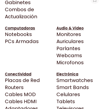
Gabinetes
Arkham
Combos de
AURICULAR C/ MICROFONO GENIUS
Asrock
Actualización
HS-200C (5439)
Asus
$7.779
BenQ
Computadoras
Audio & Video
Ver producto en la página de BracaTech
Notebooks
Monitores
CX
Todas las Tiendas
PCs Armadas
Auriculares
Cooler Master
37 Bytes
Parlantes
Corsair
Acuario Insumos
Webcams
Cougar
ArmyTech
Microfonos
Crucial
Backup Computación
Deepcool
Conectividad
Electrónica
Click Gaming
Dell
Placas de Red
Smartwatches
Compufan Store
EVGA
Routers
Smart Bands
Dinobyte
Gamemax
Cables MOD
Celulares
Full H4rd
Genesis
Cables HDMI
Tablets
Gaming City
Adaptadores
Genius
Televisores