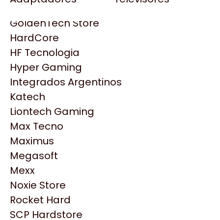
Gezatek
Gigabyte Aorus
GoldenTech Store
HP
HardCore
HyperX
HF Tecnologia
INNO3D
Hyper Gaming
Intel
Integrados Argentinos
Kingston
Katech
Lenovo
Liontech Gaming
Logitech
Max Tecno
MSI
Maximus
NVIDIA GeForce
Productos
Megasoft
NZXT
Mexx
PNY
Noxie Store
Similares
Palit
Rocket Hard
Philips
SCP Hardstore
Explorá más productos similares