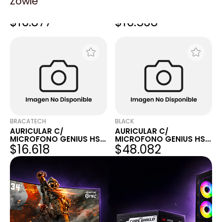
Zowie
AURICULAR C/
AURICULAR GENIUS
MICROFONO GENIUS HS-
C/MICROFONO HS-300N
$16.877
$16.538
02B
BRACATECH
BLACK
AURICULAR C/
AURICULAR C/
MICROFONO GENIUS HS-
MICROFONO GENIUS HS-
$16.618
$48.082
04S
G600V