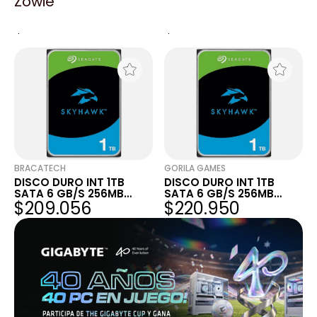
Zowie
DISCO DURO INT 1TB
DISCO DURO INT 4TB
SATA 6 GB/S 256MB
SATA 6 GB/S 64MB
$215.425
$368.500
SKYHAWK
SKYHAWK
BRACATECH
GORILA GAMES
DISCO DURO INT 1TB
DISCO DURO INT 1TB
SATA 6 GB/S 256MB
SATA 6 GB/S 256MB
$209.056
$220.950
SKYHAWK
SKYHAWK