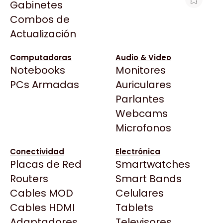
Gabinetes
Arkham
Combos de
DISCO DURO INT 8TB SATA DE 6 GB/S
Asrock
Actualización
IRONWOLF
Asus
$571.293
BenQ
Computadoras
Audio & Video
Ver producto en la página de BracaTech
Notebooks
Monitores
CX
Todas las Tiendas
PCs Armadas
Auriculares
Cooler Master
37 Bytes
Parlantes
Corsair
Acuario Insumos
Webcams
Cougar
ArmyTech
Microfonos
Crucial
Backup Computación
Deepcool
Conectividad
Electrónica
Click Gaming
Dell
Placas de Red
Smartwatches
Compufan Store
EVGA
Routers
Smart Bands
Dinobyte
Gamemax
Cables MOD
Celulares
Full H4rd
Genesis
Cables HDMI
Tablets
Gaming City
Adaptadores
Genius
Televisores