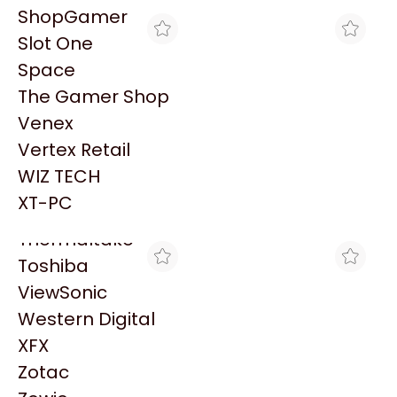
PowerColor
ShopGamer
Razer
Slot One
Redragon
Space
Samsung
The Gamer Shop
Sandisk
Venex
Sapphire
Vertex Retail
MAX TECNO
GORILA GAMES
Seagate
DISCO DURO INT 8TB
DISCO DURO INT 8TB
WIZ TECH
Sentey
SATA 6 GB/S 256MB
SATA 6 GB/S 256MB
$760.458
$724.700
SKYHAWK
SKYHAWK
XT-PC
Solarmax
Thermaltake
Toshiba
ViewSonic
Western Digital
XFX
Zotac
THE GAMER SHOP
GORILA GAMES