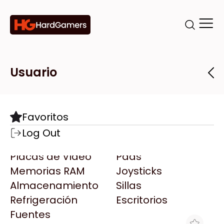
Categorías
Marcas
Tiendas
Usuario
Componentes
Accesorios
Todas las Marcas
Destacadas
Favoritos
Motherboards
Teclados
AMD
Log Out
Microprocesadores
Mouse
AOC
Placas de Video
Pads
AULA
Memorias RAM
Joysticks
Acer
Almacenamiento
Sillas
Adata
Refrigeración
Escritorios
AeroCool
Fuentes
Antec