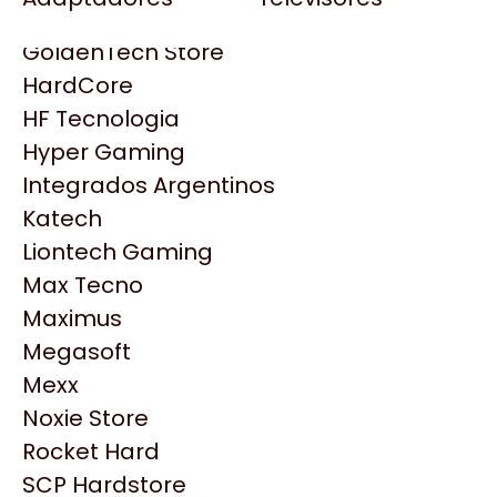
Gezatek
Gigabyte Aorus
GoldenTech Store
HP
HardCore
HyperX
HF Tecnologia
INNO3D
Hyper Gaming
Intel
Integrados Argentinos
Kingston
Katech
Lenovo
Liontech Gaming
Logitech
Max Tecno
MSI
Maximus
NVIDIA GeForce
Productos
Megasoft
NZXT
Mexx
PNY
Similares
Noxie Store
Palit
Rocket Hard
Philips
SCP Hardstore
Explorá más productos similares