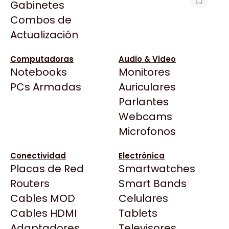
Gabinetes
Arkham
Combos de
DISCO SSD M.2 1TB WD BLACK
Asrock
Actualización
SN7100 NVME
Asus
$378.635
BenQ
Computadoras
Audio & Video
Ver producto en la página de BracaTech
Notebooks
Monitores
CX
Todas las Tiendas
PCs Armadas
Auriculares
Cooler Master
37 Bytes
Parlantes
Corsair
Acuario Insumos
Webcams
Cougar
ArmyTech
Microfonos
Crucial
Backup Computación
Deepcool
Conectividad
Electrónica
Click Gaming
Dell
Placas de Red
Smartwatches
Compufan Store
EVGA
Routers
Smart Bands
Dinobyte
Gamemax
Cables MOD
Celulares
Full H4rd
Genesis
Cables HDMI
Tablets
Gaming City
Adaptadores
Genius
Televisores