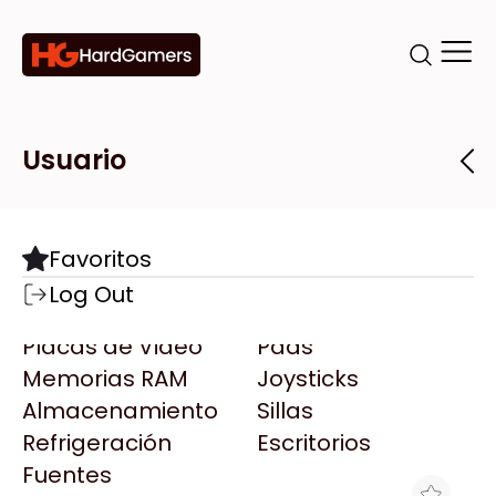
Categorías
Marcas
Tiendas
Usuario
Componentes
Accesorios
Todas las Marcas
Destacadas
Favoritos
Motherboards
Teclados
AMD
Log Out
Microprocesadores
Mouse
AOC
Placas de Video
Pads
AULA
Memorias RAM
Joysticks
Acer
Almacenamiento
Sillas
Adata
Refrigeración
Escritorios
AeroCool
Fuentes
Antec