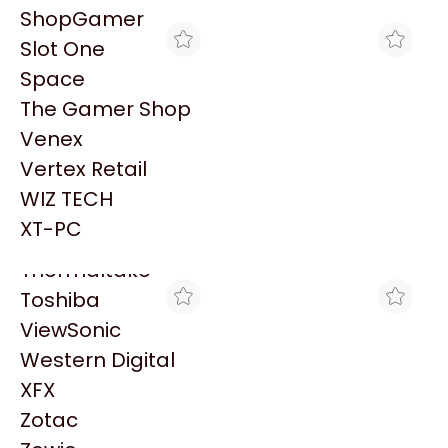
PowerColor
ShopGamer
Razer
Slot One
Redragon
Space
Samsung
The Gamer Shop
Sandisk
Venex
Sapphire
Vertex Retail
Seagate
CROSSHAIR GAMING
MAX TECNO
WIZ TECH
DISCO SSD M.2 1TB WD
DISCO SSD M.2 1TB WD
Sentey
BLACK SN7100 NVME
BLACK SN7100 NVME
XT-PC
$389.086
$420.706
Solarmax
Thermaltake
Toshiba
ViewSonic
Western Digital
XFX
Zotac
BITHARD
GOLDENTECH STORE