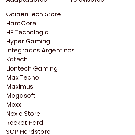
Gezatek
Gigabyte Aorus
GoldenTech Store
HP
HardCore
HyperX
HF Tecnologia
INNO3D
Hyper Gaming
Intel
Integrados Argentinos
Kingston
Katech
Lenovo
Liontech Gaming
Logitech
Max Tecno
MSI
Maximus
NVIDIA GeForce
Productos
Megasoft
NZXT
Mexx
PNY
Noxie Store
Similares
Palit
Rocket Hard
Philips
SCP Hardstore
Explorá más productos similares