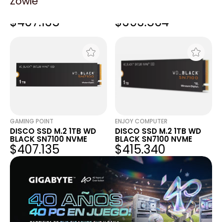
Zowie
DISCO SSD M.2 1TB WD
DISCO SSD M.2 1TB WD
BLACK SN7100 NVME
BLACK SN7100 NVME
$407.135
$393.564
GAMING POINT
ENJOY COMPUTER
DISCO SSD M.2 1TB WD
DISCO SSD M.2 1TB WD
BLACK SN7100 NVME
BLACK SN7100 NVME
$407.135
$415.340