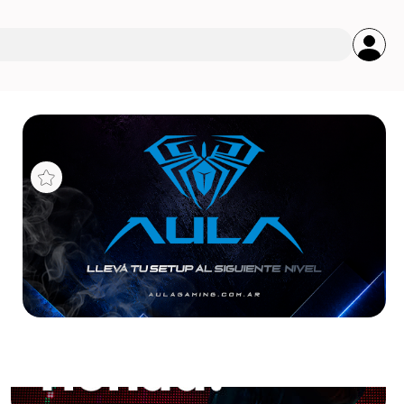
s
URE