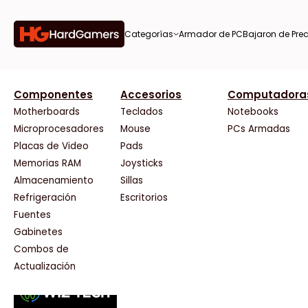
Categorías
Armador de PC
Bajaron de Prec
orías
Componentes
Accesorios
Computadora
AMD
CX
37 Bytes
Gigabyte Ao
Tiendas destacadas
or de
Motherboards
Teclados
Notebooks
AOC
Cooler Master
Acuario Insumos
HP
Microprocesadores
Mouse
PCs Armadas
AULA
Corsair
ArmyTech
HyperX
Placas de Video
Pads
Acer
Cougar
Backup Computación
INNO3D
Memorias RAM
Joysticks
on de
Adata
Crucial
Click Gaming
Intel
Almacenamiento
Sillas
AeroCool
Deepcool
Compufan Store
Kingston
Antec
Dell
Dinobyte
Lenovo
Refrigeración
Escritorios
Arkham
EVGA
Full H4rd
Logitech
Fuentes
as
Asrock
Gamemax
Gaming City
MSI
Gabinetes
Asus
Genesis
Gezatek
NVIDIA GeFo
Combos de
BenQ
Genius
GoldenTech Store
NZXT
s
Actualización