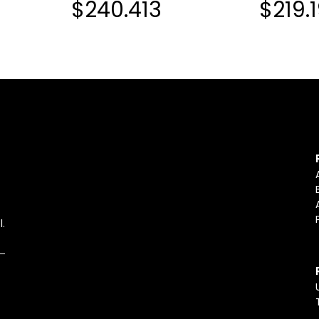
$240.413
$219.
l.