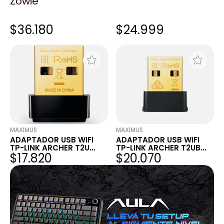
Zowie
MAXIMUS
LOGG
ADAPTADOR USB WIFI
ADAPTADOR WIFI TP-
TP-LINK ARCHER T4U
LINK ARCHER T3U NANO
$36.180
$24.999
AC1300 DUAL BAND 2.4 -
USB AC1300 DUAL BAND
5GHZ 1300MBPS
5GHZ
MAXIMUS
MAXIMUS
ADAPTADOR USB WIFI
ADAPTADOR USB WIFI
TP-LINK ARCHER T2U
TP-LINK ARCHER T2UB
$17.820
$20.070
NANO AC600 2.4 - 5GHZ
NANO AC600 WI-FI
600MBPS
BLUETOOTH 2.4 - 5GHZ
600MBPS