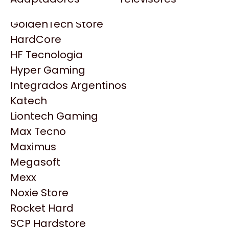
Gezatek
Gigabyte Aorus
GoldenTech Store
HP
HardCore
HyperX
HF Tecnologia
INNO3D
Hyper Gaming
Intel
Integrados Argentinos
Kingston
Katech
Lenovo
Liontech Gaming
Logitech
Max Tecno
MSI
Maximus
NVIDIA GeForce
Megasoft
Productos
NZXT
Mexx
PNY
Noxie Store
Palit
Similares
Rocket Hard
Philips
SCP Hardstore