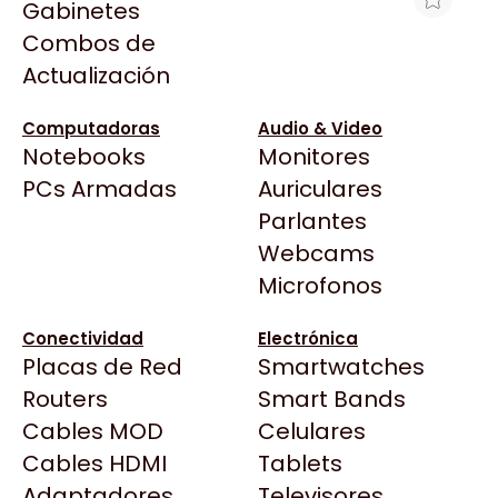
Gabinetes
Arkham
Combos de
ADAPTADOR USB WIFI TP-LINK
Asrock
Actualización
ARCHER T3U AC1300 NANO 2.4 -
Asus
5GHZ 1300MBPS
BenQ
Computadoras
Audio & Video
$27.174
Notebooks
Monitores
CX
Ver producto en la página de CompuGarden
Todas las Tiendas
PCs Armadas
Auriculares
Cooler Master
37 Bytes
Parlantes
Corsair
Acuario Insumos
Webcams
Cougar
ArmyTech
Microfonos
Crucial
Backup Computación
Deepcool
Conectividad
Electrónica
Click Gaming
Dell
Placas de Red
Smartwatches
Compufan Store
EVGA
Routers
Smart Bands
Dinobyte
Gamemax
Cables MOD
Celulares
Full H4rd
Genesis
Cables HDMI
Tablets
Gaming City
Adaptadores
Genius
Televisores