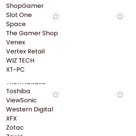
PowerColor
Explorá más productos similares
ShopGamer
Razer
Slot One
Redragon
Space
Samsung
The Gamer Shop
Sandisk
Venex
Sapphire
Vertex Retail
Seagate
MAXIMUS
MAXIMUS
WIZ TECH
Sentey
ADAPTADOR USB WIFI
ADAPTADOR USB WIFI
XT-PC
TP-LINK ARCHER T3U
TP-LINK ARCHER T3U
Solarmax
$27.630
$29.160
AC1300 NANO 2.4 - 5GHZ
AC1300 2.4 - 5GHZ
1300MBPS
1300MBPS
Thermaltake
Toshiba
ViewSonic
Western Digital
XFX
Zotac