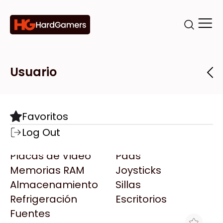
Categorías
Marcas
Tiendas
Usuario
Componentes
Accesorios
Todas las Marcas
Destacadas
Favoritos
Motherboards
Teclados
AMD
Log Out
Microprocesadores
Mouse
AOC
Placas de Video
Pads
AULA
Memorias RAM
Joysticks
Acer
Almacenamiento
Sillas
Adata
Refrigeración
Escritorios
AeroCool
Fuentes
Antec