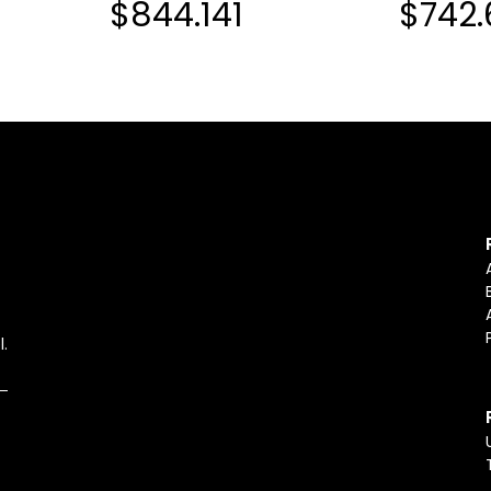
$844.141
$742.
l.