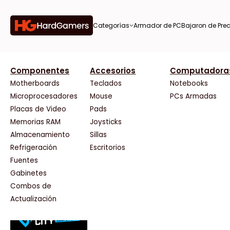
Categorías
Armador de PC
Bajaron de Prec
orías
Componentes
Accesorios
Computadora
AMD
CX
37 Bytes
Gigabyte Ao
Tiendas destacadas
or de
Motherboards
Teclados
Notebooks
AOC
Cooler Master
Acuario Insumos
HP
Microprocesadores
Mouse
PCs Armadas
AULA
Corsair
ArmyTech
HyperX
Placas de Video
Pads
Acer
Cougar
Backup Computación
INNO3D
Memorias RAM
Joysticks
on de
Adata
Crucial
Click Gaming
Intel
Almacenamiento
Sillas
AeroCool
Deepcool
Compufan Store
Kingston
Antec
Dell
Dinobyte
Lenovo
Refrigeración
Escritorios
Arkham
EVGA
Full H4rd
Logitech
Fuentes
as
Asrock
Gamemax
Gaming City
MSI
Gabinetes
Asus
Genesis
Gezatek
NVIDIA GeFo
Combos de
BenQ
Genius
GoldenTech Store
NZXT
s
Actualización