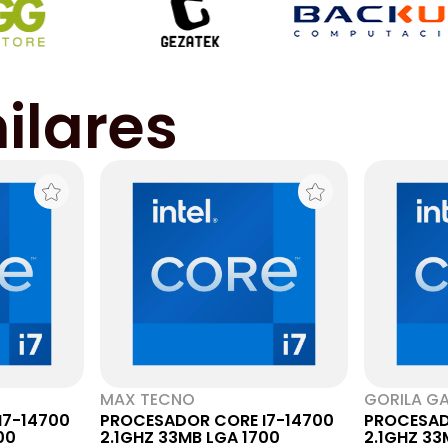
ilares
MAX TECNO
GORILA G
I7-14700
PROCESADOR CORE I7-14700
PROCESAD
00
2.1GHZ 33MB LGA 1700
2.1GHZ 33