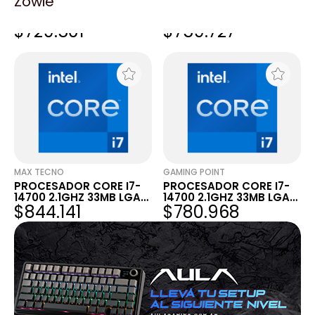
Zowie
PROCESADOR CORE I7-
PROCESADOR CORE I7-
14700 2.1GHZ 33MB LGA
14700 2.1GHZ 33MB LGA
$729.501
$759.727
1700
1700
MAX TECNO
GAMING POINT
PROCESADOR CORE I7-
PROCESADOR CORE I7-
14700 2.1GHZ 33MB LGA
14700 2.1GHZ 33MB LGA
$844.141
$780.968
1700
1700