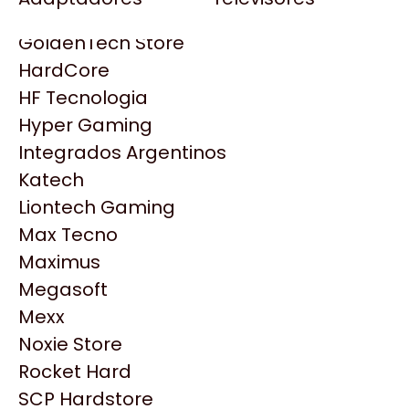
Gezatek
Gigabyte Aorus
GoldenTech Store
HP
HardCore
HyperX
HF Tecnologia
INNO3D
Hyper Gaming
Intel
Integrados Argentinos
Kingston
Katech
Lenovo
Liontech Gaming
Logitech
Max Tecno
MSI
Maximus
NVIDIA GeForce
Productos
Megasoft
NZXT
Mexx
PNY
Noxie Store
Similares
Palit
Rocket Hard
Philips
SCP Hardstore
Explorá más productos similares