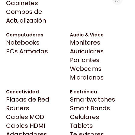
Gabinetes
Arkham
Combos de
PROCESADOR CORE I7-14700 2.1GHZ
Asrock
Actualización
33MB LGA 1700
Asus
$742.600
BenQ
Computadoras
Audio & Video
Ver producto en la página de Gorila Games
Notebooks
Monitores
CX
Todas las Tiendas
PCs Armadas
Auriculares
Cooler Master
37 Bytes
Parlantes
Corsair
Acuario Insumos
Webcams
Cougar
ArmyTech
Microfonos
Crucial
Backup Computación
Deepcool
Conectividad
Electrónica
Click Gaming
Dell
Placas de Red
Smartwatches
Compufan Store
EVGA
Routers
Smart Bands
Dinobyte
Gamemax
Cables MOD
Celulares
Full H4rd
Genesis
Cables HDMI
Tablets
Gaming City
Adaptadores
Genius
Televisores