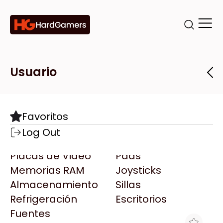
Categorías
Marcas
Tiendas
Usuario
Componentes
Accesorios
Todas las Marcas
Destacadas
Favoritos
Motherboards
Teclados
AMD
Log Out
Microprocesadores
Mouse
AOC
Placas de Video
Pads
AULA
Memorias RAM
Joysticks
Acer
Almacenamiento
Sillas
Adata
Refrigeración
Escritorios
AeroCool
Fuentes
Antec