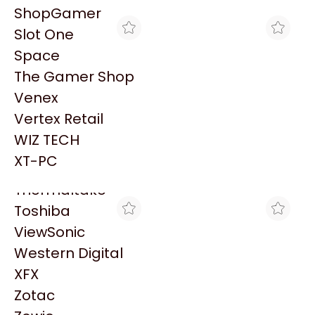
PowerColor
ShopGamer
Razer
Slot One
Redragon
Space
Samsung
The Gamer Shop
Sandisk
Venex
Sapphire
Vertex Retail
Seagate
SHOPGAMER
THE GAMER SHOP
WIZ TECH
PROCESADOR CORE I7-
PROCESADOR CORE I7-
Sentey
14700 2.1GHZ 33MB LGA
14700 2.1GHZ 33MB LGA
XT-PC
$897.515
$782.872
1700
1700
Solarmax
Thermaltake
Toshiba
ViewSonic
Western Digital
XFX
Zotac
CROSSHAIR GAMING
BRACATECH