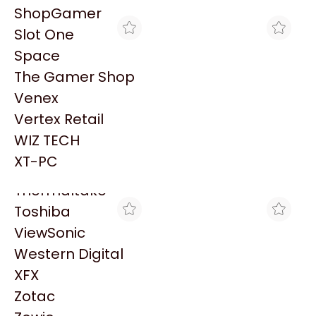
PowerColor
ShopGamer
Razer
Slot One
Redragon
Space
Samsung
The Gamer Shop
Sandisk
Venex
Sapphire
Vertex Retail
Seagate
MAXIMUS
COMPUFAN STORE
WIZ TECH
MEMORIA RAM KINGSTON
MEMORIA KINGSTON
Sentey
FURY BEAST RGB 32GB
DDR5 32GB 5600MHZ
XT-PC
$878.670
$907.850
5200 MHZ DDR5
FURY BEAST RGB
Solarmax
Thermaltake
Toshiba
ViewSonic
Western Digital
XFX
Zotac
FULL H4RD
TRYHARDWARE