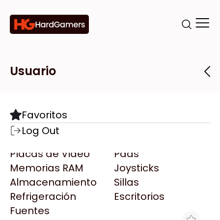
Categorías
Marcas
Tiendas
Usuario
Componentes
Accesorios
Todas las Marcas
Destacadas
Favoritos
Motherboards
Teclados
AMD
Log Out
Microprocesadores
Mouse
AOC
Placas de Video
Pads
AULA
Memorias RAM
Joysticks
Acer
Almacenamiento
Sillas
Adata
Refrigeración
Escritorios
AeroCool
Fuentes
Antec