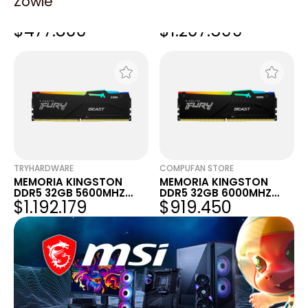
Zowie
MEMORIA 16GB DDR5
MEMORIA KINGSTON
5200 KINGSTON FURY
DDR5 32GB 6000MHZ
$477.800
$1.207.599
BEAST RGB
FURY BEAST RGB
TRYHARDWARE
COMPUFAN STORE
MEMORIA KINGSTON
MEMORIA KINGSTON
DDR5 32GB 5600MHZ
DDR5 32GB 6000MHZ
$1.192.179
$919.450
FURY BEAST RGB
FURY BEAST RGB