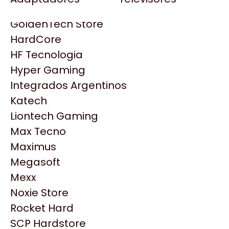
Gezatek
Gigabyte Aorus
GoldenTech Store
HP
HardCore
HyperX
HF Tecnologia
INNO3D
Hyper Gaming
Intel
Integrados Argentinos
Kingston
Katech
Lenovo
Liontech Gaming
Logitech
Max Tecno
MSI
Maximus
NVIDIA GeForce
Productos
Megasoft
NZXT
Mexx
PNY
Noxie Store
Similares
Palit
Rocket Hard
Philips
SCP Hardstore
Explorá más productos similares