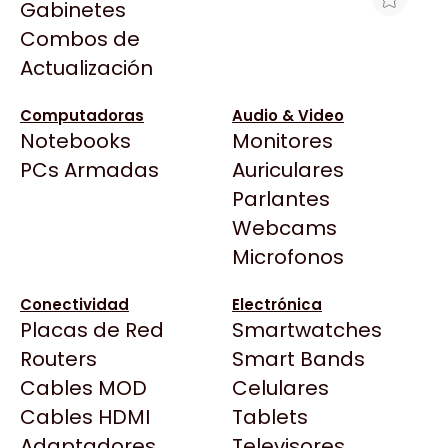
Gabinetes
Arkham
Combos de
PLACA DE VIDEO POWERCOLOR RX
Asrock
Actualización
7600 FIGHTER 8GB GDDR6
Asus
$562.700
BenQ
Computadoras
Audio & Video
Ver producto en la página de Gamer Factory
Notebooks
Monitores
CX
Todas las Tiendas
PCs Armadas
Auriculares
Cooler Master
37 Bytes
Parlantes
Corsair
Acuario Insumos
Webcams
Cougar
ArmyTech
Microfonos
Crucial
Backup Computación
Deepcool
Conectividad
Electrónica
Click Gaming
Dell
Placas de Red
Smartwatches
Compufan Store
EVGA
Routers
Smart Bands
Dinobyte
Gamemax
Cables MOD
Celulares
Full H4rd
Genesis
Cables HDMI
Tablets
Gaming City
Adaptadores
Genius
Televisores