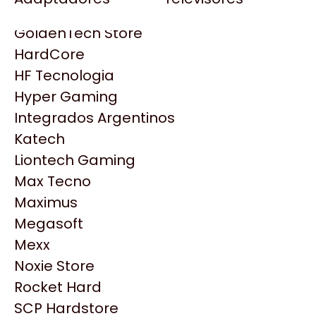
Gezatek
Gigabyte Aorus
GoldenTech Store
HP
HardCore
HyperX
HF Tecnologia
INNO3D
Hyper Gaming
Intel
Integrados Argentinos
Kingston
Katech
Lenovo
Liontech Gaming
Logitech
Max Tecno
MSI
Maximus
NVIDIA GeForce
Productos
Megasoft
NZXT
Mexx
PNY
Similares
Noxie Store
Palit
Rocket Hard
Philips
SCP Hardstore
Explorá más productos similares