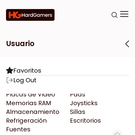
Categorías
Marcas
Tiendas
Usuario
Componentes
Accesorios
Todas las Marcas
Destacadas
Favoritos
Motherboards
Teclados
AMD
Log Out
Microprocesadores
Mouse
AOC
Placas de Video
Pads
AULA
Memorias RAM
Joysticks
Acer
Almacenamiento
Sillas
Adata
Refrigeración
Escritorios
AeroCool
Fuentes
Antec