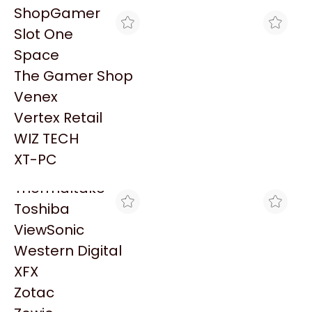
PowerColor
ShopGamer
Razer
Slot One
Redragon
Space
Samsung
The Gamer Shop
Sandisk
Venex
Sapphire
Vertex Retail
NOXIE STORE
GEZATEK
Seagate
PLACA DE VIDEO
PLACA DE VIDEO
WIZ TECH
Sentey
POWERCOLOR FIGHTER
POWERCOLOR RADEON
$580.217
$649.990
RX 7600 8GB GDDR6
RX 7600 FIGHTER 8GB
XT-PC
Solarmax
GDDR6
Thermaltake
Toshiba
ViewSonic
Western Digital
XFX
Zotac
MYM COMPUTACION
FULL H4RD